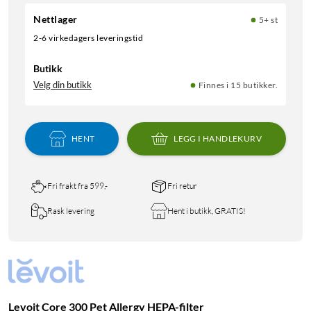
Nettlager
5+ st
2-6 virkedagers leveringstid
Butikk
Velg din butikk
Finnes i 15 butikker.
HENT
LEGG I HANDLEKURV
Fri frakt fra 599,-
Fri retur
Rask levering
Hent i butikk, GRATIS!
Levoit Core 300 Pet Allergy HEPA-filter