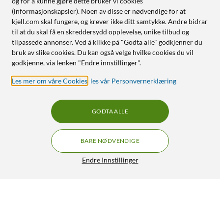
og for å kunne gjøre dette bruker vi cookies
(informasjonskapsler). Noen av disse er nødvendige for at
kjell.com skal fungere, og krever ikke ditt samtykke. Andre bidrar
til at du skal få en skreddersydd opplevelse, unike tilbud og
tilpassede annonser. Ved å klikke på "Godta alle" godkjenner du
bruk av slike cookies. Du kan også velge hvilke cookies du vil
godkjenne, via lenken "Endre innstillinger".
Les mer om våre Cookies
,
les vår Personvernerklæring
GODTA ALLE
BARE NØDVENDIGE
Endre Innstillinger
Levoit Core 300 Pet Allergy HEPA-filter
499,-