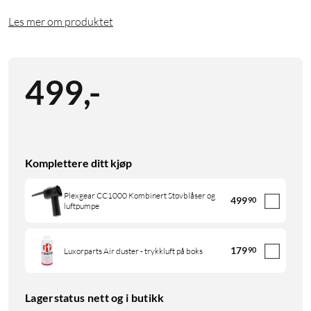
Les mer om produktet
499
,
-
Komplettere ditt kjøp
Plexgear CC1000 Kombinert Støvblåser og
499
90
luftpumpe
179
90
Luxorparts Air duster - trykkluft på boks
Lagerstatus nett og i butikk