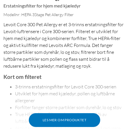
Erstatningsfilter for hjem med kjæledyr
Modellnr: HEPA 3Stage Pet Allergy Filter
Levoit Core 300 Pet Allergy er et 3-trinns erstatningsfilter for
Levoit-luftrensere i Core 300-serien. Filteret er utviklet for
hjem med kjæledyr og kombinerer forfilter, True HEPA-filter
og aktivt kullfilter med Levoits ARC Formula. Det fanger
større partikler som dyrehår, lo og støv, filtrerer bort fine
luftbårne partikler som pollen og flass samt bidrar til å
redusere lukt fra kjæledyr, matlaging og røyk.
Kort om filteret
3-trinns erstatningsfilter for Levoit Core 300-serien
Utviklet for hjem med kjæledyr, pollen og luftbårne
allergener
Forfilter fanger større partikler som dyrehår, lo og støv
True HEPA-filter filtrerer bort minst 99,97 % av
LES MER OM PRODUKTET
luftbårne partikler fra 0,3 µm
Aktivt kullfilter med ARC Formula bidrar til å redusere