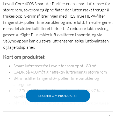
Levoit Core 400S Smart Air Purifier er en smart luftrenser for
større rom, soverom og åpne flater der luften raskt trenger å
friskes opp. 3-trinnsfiltreringen med H13 True HEPA-filter
fanger støv, pollen, fine partikler og andre luftbårne allergener,
mens det aktive kullfilteret bidrar til å redusere lukt, røyk og
gasser. AirSight Plus måler luftkvaliteten i sanntid, og via
VeSync-appen kan du styre luftrenseren, følge luftkvaliteten
og lage tidsplaner.
Kort om produktet
Smart luftrenser fra Levoit for rom opptil 83 m²
CADR på 400 m³/t gir effektiv luftrensing i større rom
3-trinnsfilter fanger støv, pollen, fine partikler og
allergener
H13 True HEPA-filter filtrerer bort minst 99,97 % av
LES MER OM PRODUKTET
partikler fra 0,3 µm
Aktivt kullfilter bidrar til å redusere lukt, røyk og gasser
AirSight Plus måler luftkvaliteten i sanntid og styrer
Auto-modusen