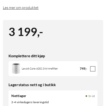
Les mer om produktet
3 199
,
-
Komplettere ditt kjøp
749
,
-
Levoit Core 400S 3-trinnsfilter
Lagerstatus nett og i butikk
Nettlager
1+ st
2-4 virkedagers leveringstid