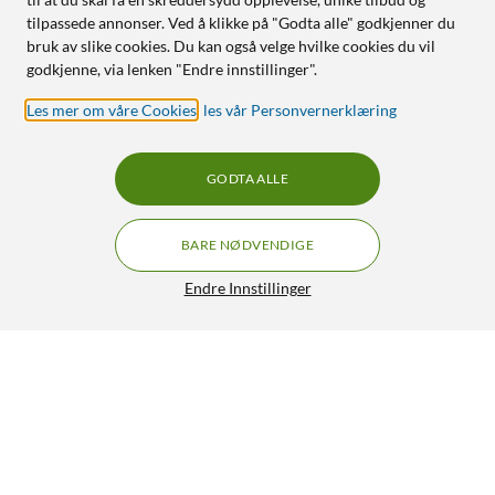
tilpassede annonser. Ved å klikke på "Godta alle" godkjenner du
bruk av slike cookies. Du kan også velge hvilke cookies du vil
godkjenne, via lenken "Endre innstillinger".
Les mer om våre Cookies
,
les vår Personvernerklæring
GODTA ALLE
BARE NØDVENDIGE
Endre Innstillinger
Levoit Core 400S Smart luftrenser med HEPA-
GRATIS FRAKT
filter
3 199,-
HENT
LEGG I HANDLEKURV