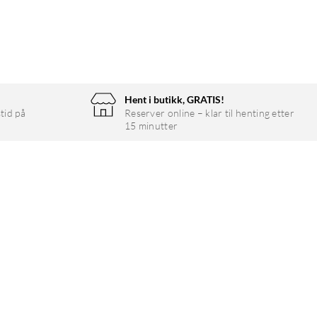
Hent i butikk, GRATIS!
tid på
Reserver online – klar til henting etter
15 minutter