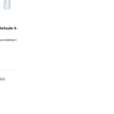
stehode 4-
anmeldelser)
tikk