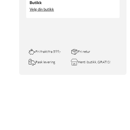
Butikk
Velg din butikk
Fri frakt fra 599,-
Fri retur
Rask levering
Hent i butikk, GRATIS!