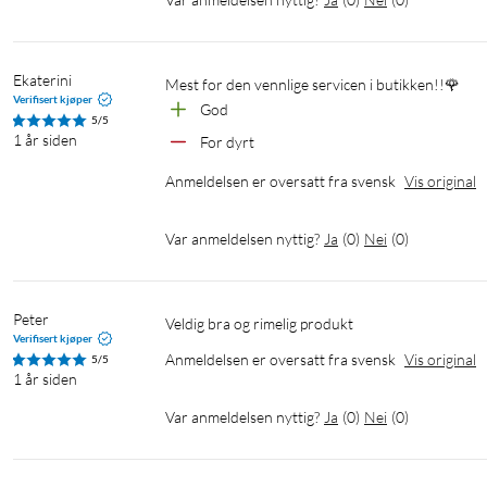
Ekaterini
Mest for den vennlige servicen i butikken!!🌹
Verifisert kjøper
God 
5/5
1 år siden
For dyrt
Anmeldelsen er oversatt fra svensk
Vis original
Var anmeldelsen nyttig?
Ja
(
0
)
Nei
(
0
)
Peter
Veldig bra og rimelig produkt
Verifisert kjøper
Anmeldelsen er oversatt fra svensk
Vis original
5/5
1 år siden
Var anmeldelsen nyttig?
Ja
(
0
)
Nei
(
0
)