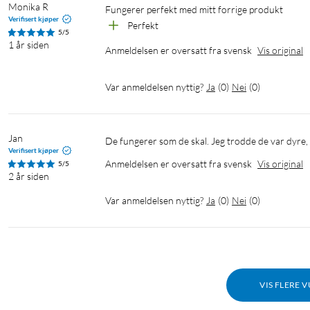
Monika R
Fungerer perfekt med mitt forrige produkt
Verifisert kjøper
Perfekt
5/5
1 år siden
Anmeldelsen er oversatt fra svensk
Vis original
Var anmeldelsen nyttig?
Ja
(
0
)
Nei
(
0
)
Jan
De fungerer som de skal. Jeg trodde de var dyre,
Verifisert kjøper
Anmeldelsen er oversatt fra svensk
Vis original
5/5
2 år siden
Var anmeldelsen nyttig?
Ja
(
0
)
Nei
(
0
)
VIS FLERE 