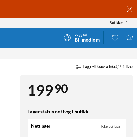
Butikker
Logg på
Bli medlem
Legg til handleliste
1 liker
90
199
Lagerstatus nett og i butikk
Nettlager
Ikke på lager