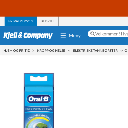
PRIVATPERSON
BEDRIFT
Meny
HJEM OG FRITID
KROPP OG HELSE
ELEKTRISKE TANNBØRSTER
O