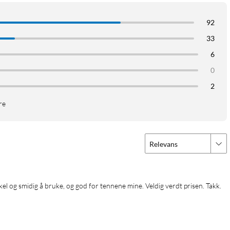
92
33
6
0
2
re
Relevans
el og smidig å bruke, og god for tennene mine. Veldig verdt prisen. Takk.