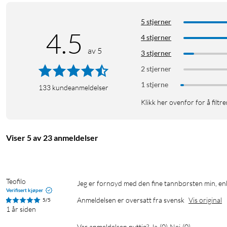
5 stjerner
4.5
4 stjerner
av 5
3 stjerner
2 stjerner
1 stjerne
133
kundeanmeldelser
Klikk her ovenfor for å filtre
Viser 5 av 23 anmeldelser
Teofilo
Jeg er fornøyd med den fine tannbørsten min, enk
Verifisert kjøper
Anmeldelsen er oversatt fra svensk
Vis original
5/5
1 år siden
Var anmeldelsen nyttig?
Ja
(
0
)
Nei
(
0
)