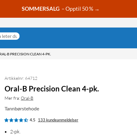
SOMMERSALG
– Opptil 50 % →
RAL-B PRECISION CLEAN 4-PK.
Artikkelnr: 64712
Oral-B Precision Clean 4-pk.
Mer fra:
Oral-B
Tannbørstehode
4.5
133 kundeanmeldelser
2-pk.