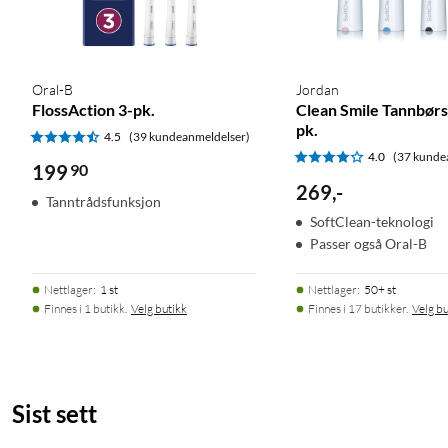
Oral-B
Jordan
FlossAction 3-pk.
Clean Smile Tannbør
pk.
4.5
(39 kundeanmeldelser)
4.0
(37 kunde
199
90
269
,
-
Tanntrådsfunksjon
SoftClean-teknologi
Passer også Oral-B
Nettlager
:
1 st
Nettlager
:
50+ st
Finnes i 1 butikk.
Velg butikk
Finnes i 17 butikker.
Velg bu
Sist sett