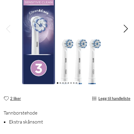
2 liker
Legg til handleliste
Tannbørstehode
Ekstra skånsomt