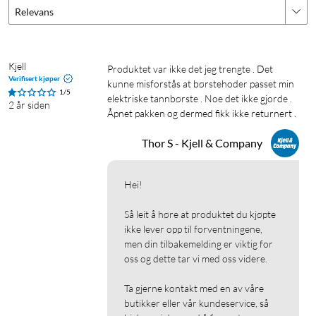
Relevans
Kjell
Produktet var ikke det jeg trengte . Det 
Verifisert kjøper
kunne misforstås at børstehoder passet min 
1/5
elektriske tannbørste . Noe det ikke gjorde . 
2 år siden
Åpnet pakken og dermed fikk ikke returnert . 
Thor S - Kjell & Company
Hei!

Så leit å høre at produktet du kjøpte 
ikke lever opp til forventningene, 
men din tilbakemelding er viktig for 
oss og dette tar vi med oss videre.

Ta gjerne kontakt med en av våre 
butikker eller vår kundeservice, så 