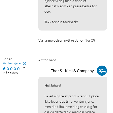
hjelper vi deg med å finne et 
alternativ som kan passe bedre for 
deg.

Takk for din feedback!
Var anmeldelsen nyttig?
Ja
(
0
)
Nei
(
0
)
Johan
Alt for hard
Verifisert kjøper
1/5
Thor S - Kjell & Company
2 år siden
Hei Johan!

Så leit å høre at produktet du kjøpte 
ikke lever opp til forventningene, 
men din tilbakemelding er viktig for 
oss og dette tar vi med oss videre.
