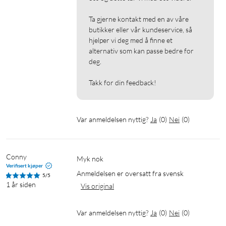
Ta gjerne kontakt med en av våre 
butikker eller vår kundeservice, så 
hjelper vi deg med å finne et 
alternativ som kan passe bedre for 
deg.

Takk for din feedback!
Var anmeldelsen nyttig?
Ja
(
0
)
Nei
(
0
)
Conny
myk nok
Verifisert kjøper
Anmeldelsen er oversatt fra svensk
5/5
1 år siden
Vis original
Var anmeldelsen nyttig?
Ja
(
0
)
Nei
(
0
)