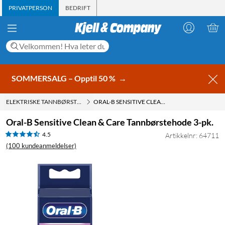
PRIVATPERSON
BEDRIFT
SOMMERSALG – Opptil 50 %
→
ELEKTRISKE TANNBØRSTER
ORAL-B SENSITIVE CLEAN & CARE TANNBØRSTEHODE 3-PK.
Oral-B Sensitive Clean & Care Tannbørstehode 3-pk.
4.5
Artikkelnr: 64711
(100 kundeanmeldelser)