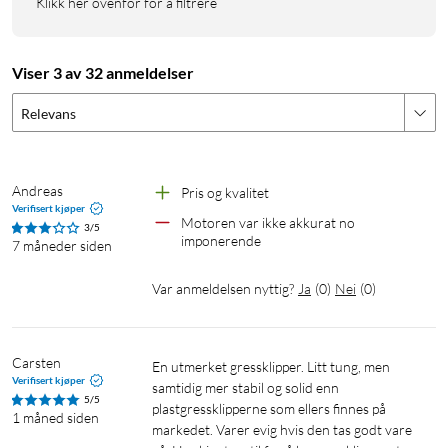
Klikk her ovenfor for å filtrere
Viser 3 av 32 anmeldelser
Relevans
Andreas
Pris og kvalitet 
Verifisert kjøper
Motoren var ikke akkurat no 
3/5
imponerende 
7 måneder siden
Var anmeldelsen nyttig?
Ja
(
0
)
Nei
(
0
)
Carsten
En utmerket gressklipper. Litt tung, men 
Verifisert kjøper
samtidig mer stabil og solid enn 
5/5
plastgressklipperne som ellers finnes på 
1 måned siden
markedet. Varer evig hvis den tas godt vare 