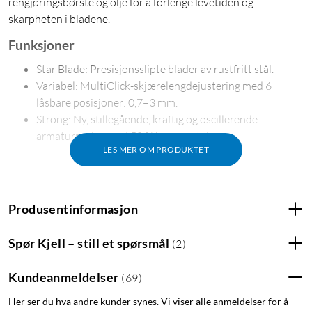
rengjøringsbørste og olje for å forlenge levetiden og
skarpheten i bladene.
Funksjoner
Star Blade: Presisjonsslipte blader av rustfritt stål.
Variabel: MultiClick-skjærelengdejustering med 6
låsbare posisjoner: 0,7–3 mm.
Strong: Ny, stillegående, kraftig og oscillerende
armaturmotor med 50 % høyere ytelse.
LES MER OM PRODUKTET
Produsentinformasjon
Spør Kjell – still et spørsmål
(
2
)
Kundeanmeldelser
(
69
)
Her ser du hva andre kunder synes. Vi viser alle anmeldelser for å