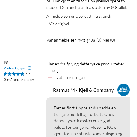
på. Har kjøpt en til for å ha gressklippere to 
steder. Den andre er fra slutten av 80-tallet.
Anmeldelsen er oversatt fra svensk
Vis original
Var anmeldelsen nyttig?
Ja
(
0
)
Nei
(
0
)
Pär
Har en fra før, og dette tyske produktet er 
Verifisert kjøper
rimelig.
5/5
Det finnes ingen
3 måneder siden
Rasmus M - Kjell & Company
Det er flott å høre at du hadde en 
tidligere modell og fortsatt synes 
denne tyske klassikeren er god 
valuta for pengene. Moser 1400 er 
kjent for sin robuste konstruksjon og 