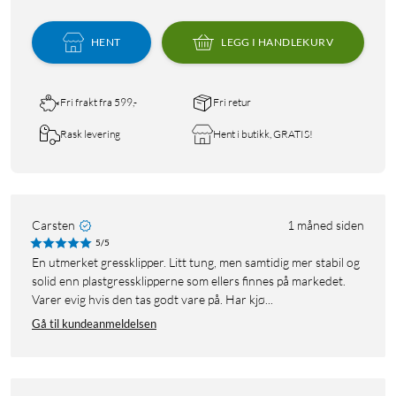
HENT
LEGG I HANDLEKURV
Fri frakt fra 599,-
Fri retur
Rask levering
Hent i butikk, GRATIS!
Carsten
1 måned siden
5/5
En utmerket gressklipper. Litt tung, men samtidig mer stabil og
solid enn plastgressklipperne som ellers finnes på markedet.
Varer evig hvis den tas godt vare på. Har kjø...
Gå til kundeanmeldelsen