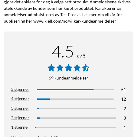
gjøre det enklere for deg å velge rett produkt. Anmeldelsene skrives
utelukkende av kunder som har kjøpt produktet. Karakterer og
anmeldelser administreres av TestFreaks. Les mer om vilkår for
publisering her www.kjell.com/no/vilkar/kundeanmeldelser
4.5
av 5
69
kundeanmeldelser
5 stjerner
51
4 stjerner
12
3 stjerner
2
2 stjerner
3
1 stjerne
1