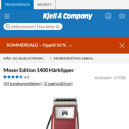
PRIVATPERSON
BEDRIFT
SOMMERSALG – Opptil 50 %
→
HÅR- OG SKJEGGTRIMMER
MOSER EDITION 1400 HÅRKLIPPER
Moser Edition 1400 Hårklipper
4.5
Artikkelnr: 67850
(69 kundeanmeldelser)
(2 spørsmål/svar)
|