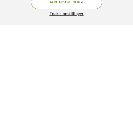
BARE NØDVENDIGE
Endre Innstillinger
Moser Edition 1400 Hårklipper
GRATIS FRAKT
4.5/5
799,-
HENT
LEGG I HANDLEKURV
Lignende produkter
25% RABATT
18% RABATT
10
43