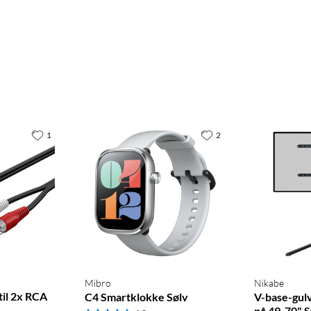
1
2
Mibro
Nikabe
til 2x RCA
C4 Smartklokke Sølv
V-base-gulv
på 49-70" S