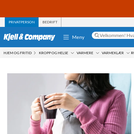
PRIVATPERSON
BEDRIFT
Meny
HJEM OG FRITID
KROPP OG HELSE
VARMERE
VARMEKLÆR
R