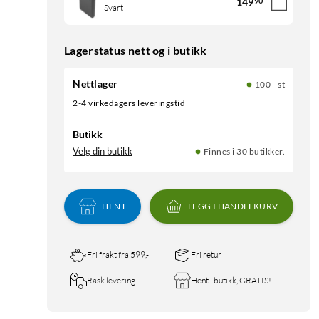
149
90
Svart
Lagerstatus nett og i butikk
Nettlager
100+ st
2-4 virkedagers leveringstid
Butikk
Velg din butikk
Finnes i 30 butikker.
HENT
LEGG I HANDLEKURV
Fri frakt fra 599,-
Fri retur
Rask levering
Hent i butikk, GRATIS!