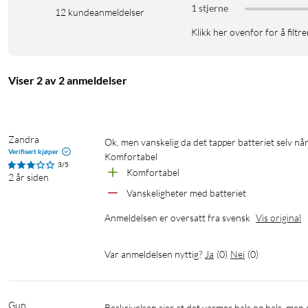
1 stjerne
12
kundeanmeldelser
Klikk her ovenfor for å filtre
Viser 2 av 2 anmeldelser
Zandra
Ok, men vanskelig da det tapper batteriet selv når det ikke er i bruk.

Verifisert kjøper
Komfortabel
3/5
Komfortabel
2 år siden
Vanskeligheter med batteriet
Anmeldelsen er oversatt fra svensk
Vis original
Var anmeldelsen nyttig?
Ja
(
0
)
Nei
(
0
)
Gun
Beskrivelsen sier at det varmer hals og hals, men den eneste varmen følte var halsen og ingenting på resten av skjerfet, jeg 