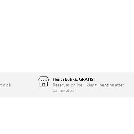
Hent i butikk, GRATIS!
tid på
Reserver online – klar til henting etter
15 minutter