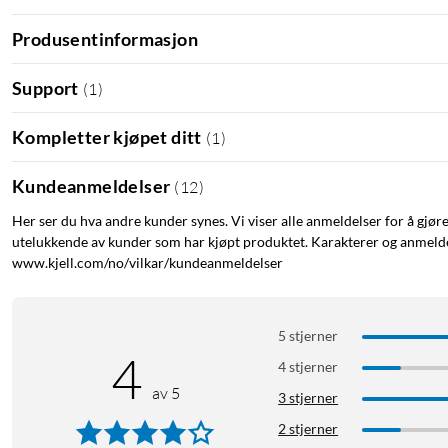
Innebygd varme
støv
Produsentinformasjon
Support
(
1
)
Kompletter kjøpet ditt
(
1
)
Kundeanmeldelser
(
12
)
Her ser du hva andre kunder synes. Vi viser alle anmeldelser for å gjør
utelukkende av kunder som har kjøpt produktet. Karakterer og anmeldel
www.kjell.com/no/vilkar/kundeanmeldelser
5 stjerner
4
4 stjerner
av 5
3 stjerner
2 stjerner