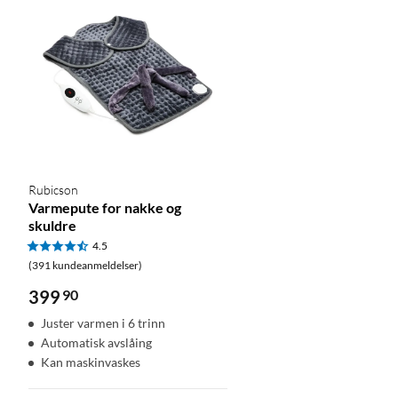
Rubicson
Varmepute for nakke og
skuldre
4.5
(391 kundeanmeldelser)
399
90
Juster varmen i 6 trinn
Automatisk avslåing
Kan maskinvaskes