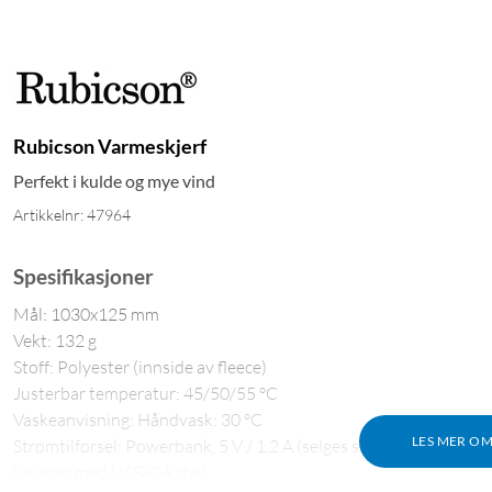
Rubicson Varmeskjerf
Perfekt i kulde og mye vind
Artikkelnr: 47964
Spesifikasjoner
Mål: 1030x125 mm
Vekt: 132 g
Stoff: Polyester (innside av fleece)
Justerbar temperatur: 45/50/55 °C
Vaskeanvisning: Håndvask: 30 °C
LES MER O
Strømtilførsel: Powerbank, 5 V / 1,2 A (selges separat)
Leveres med USB-C-kabel