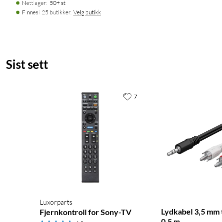
Nettlager
:
50+ st
Finnes i 25 butikker.
Velg butikk
Sist sett
7
Luxorparts
Lydkabel 3,5 mm 
Fjernkontroll for Sony-TV
0,5 m