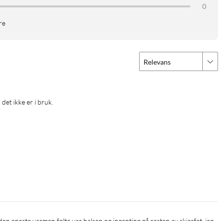
0
re
Relevans