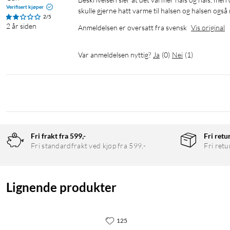
Verifisert kjøper
skulle gjerne hatt varme til halsen og halsen også 
2/5
2 år siden
Anmeldelsen er oversatt fra svensk
Vis original
Var anmeldelsen nyttig?
Ja
(
0
)
Nei
(
1
)
Fri frakt fra 599,-
Fri retu
Fri standardfrakt ved kjøp fra 599,-
Fri retu
Lignende produkter
125