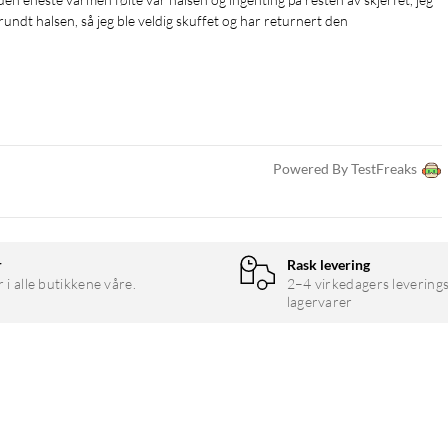
rundt halsen, så jeg ble veldig skuffet og har returnert den
Powered By TestFreaks
r
Rask levering
r i alle butikkene våre.
2–4 virkedagers leverings
lagervarer