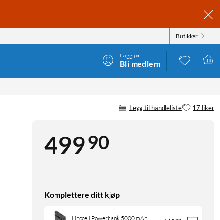
Butikker
Logg på
Bli medlem
Legg til handleliste
17 liker
90
499
Komplettere ditt kjøp
Linocell Powerbank 5000 mAh