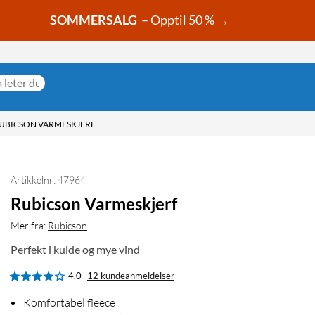
SOMMERSALG
– Opptil 50 % →
UBICSON VARMESKJERF
Artikkelnr: 47964
Rubicson Varmeskjerf
Mer fra:
Rubicson
Perfekt i kulde og mye vind
4.0
12 kundeanmeldelser
Komfortabel fleece