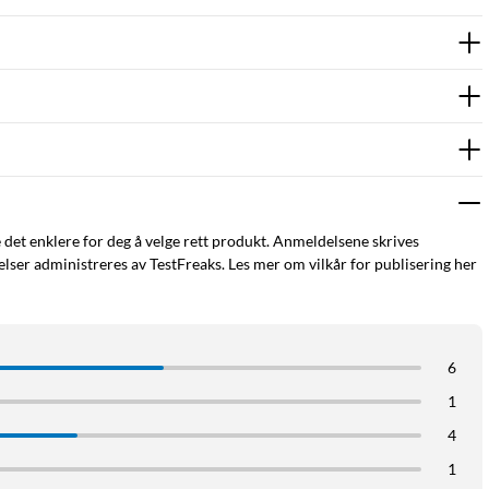
e det enklere for deg å velge rett produkt. Anmeldelsene skrives
ser administreres av TestFreaks. Les mer om vilkår for publisering her
6
1
4
1