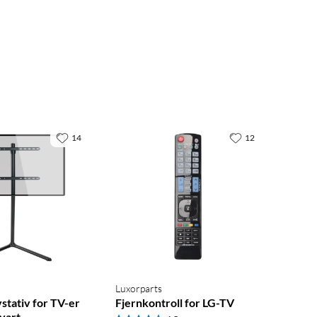
14
12
Luxorparts
stativ for TV-er
Fjernkontroll for LG-TV
vart