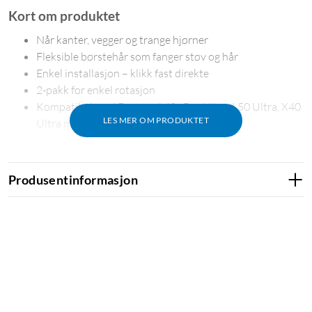
Kort om produktet
Når kanter, vegger og trange hjørner
Fleksible børstehår som fanger støv og hår
Enkel installasjon – klikk fast direkte
2-pakk for enkel rotasjon
Kompatibel med Dreame L40s Pro Ultra, L50 Ultra, X40
LES MER OM PRODUKTET
Ultra med flere
Produsentinformasjon
Rengjøring helt inn i hjørnene
Robotstøvsugere kan ha vanskelig for å nå helt inn langs
vegger og rundt møbelben. Sidebørsten løser dette ved å feie
ut smuss fra kanter og trange områder og lede partiklene inn i
sugeveien. Resultatet er renere gulv også der hovedbørsten
ikke når.
Slitesterk og enkel å bytte