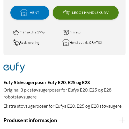
HENT
LEGG I HANDLEKURV
Fri frakt fra 599,-
Fri retur
Rask levering
Hent i butikk, GRATIS!
Eufy Støvsugerposer Eufy E20, E25 og E28
Original 3 pk støvsugerposer for Eufys E20, E25 og E28
robotstøvsugere
Ekstra støvsugerposer for Eufys E20, E25 og E28 støvsugere.
Produsentinformasjon