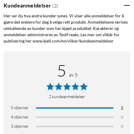
Kundeanmeldelser
(
2
)
Her ser du hva andre kunder synes. Vi viser alle anmeldelser for å
gjøre det enklere for deg å velge rett produkt. Anmeldelsene skrives
utelukkende av kunder som har kjøpt produktet. Karakterer og
anmeldelser administreres av TestFreaks. Les mer om vilkår for
publisering her www.kjell.com/no/vilkar/kundeanmeldelser
5
av 5
2
kundeanmeldelser
5 stjerner
2
4 stjerner
0
3 stjerner
0