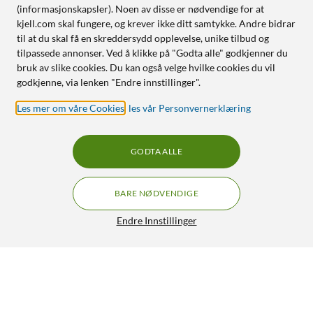
(informasjonskapsler). Noen av disse er nødvendige for at
kjell.com skal fungere, og krever ikke ditt samtykke. Andre bidrar
til at du skal få en skreddersydd opplevelse, unike tilbud og
tilpassede annonser. Ved å klikke på "Godta alle" godkjenner du
bruk av slike cookies. Du kan også velge hvilke cookies du vil
godkjenne, via lenken "Endre innstillinger".
Les mer om våre Cookies
,
les vår Personvernerklæring
GODTA ALLE
BARE NØDVENDIGE
Endre Innstillinger
Eufy Støvsugerposer Eufy E20, E25 og E28
149,-
5/5
HENT
LEGG I HANDLEKURV