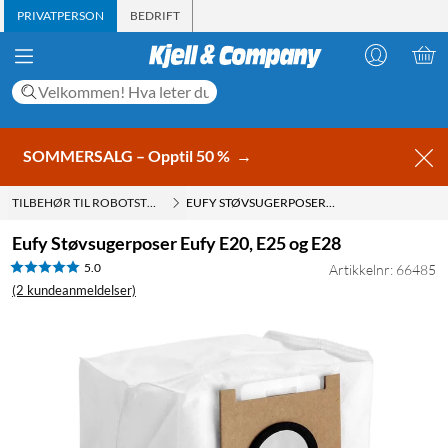
PRIVATPERSON
BEDRIFT
SOMMERSALG – Opptil 50 %
→
TILBEHØR TIL ROBOTSTØVSUGER
EUFY STØVSUGERPOSER EUFY E20, E25 OG E28
Eufy Støvsugerposer Eufy E20, E25 og E28
5.0
Artikkelnr: 66485
(2 kundeanmeldelser)