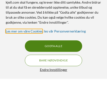
kjell.com skal fungere, og krever ikke ditt samtykke. Andre bidrar
til at du skal få en skreddersydd opplevelse, unike tilbud og
tilpassede annonser. Ved å klikke på "Godta alle" godkjenner du
bruk av slike cookies. Du kan også velge hvilke cookies du vil
godkjenne, via lenken "Endre innstillinger".
Les mer om våre Cookies
,
les vår Personvernerklæring
GODTA ALLE
BARE NØDVENDIGE
Endre Innstillinger
Roborock AED støvposeholder
159,90
HENT
LEGG I HANDLEKURV