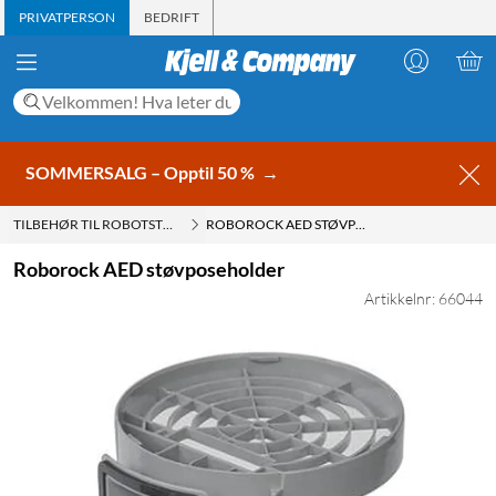
PRIVATPERSON
BEDRIFT
SOMMERSALG – Opptil 50 %
→
TILBEHØR TIL ROBOTSTØVSUGER
ROBOROCK AED STØVPOSEHOLDER
Roborock AED støvposeholder
Artikkelnr: 66044