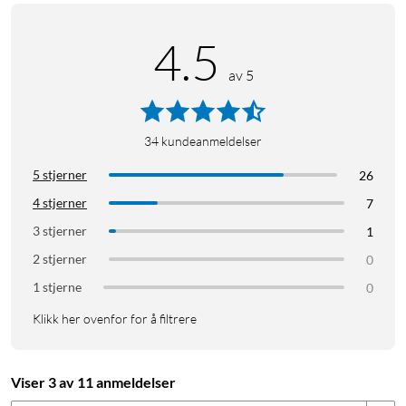
4.5
av 5
34
kundeanmeldelser
5 stjerner
26
4 stjerner
7
3 stjerner
1
2 stjerner
0
1 stjerne
0
Klikk her ovenfor for å filtrere
Viser 3 av 11 anmeldelser