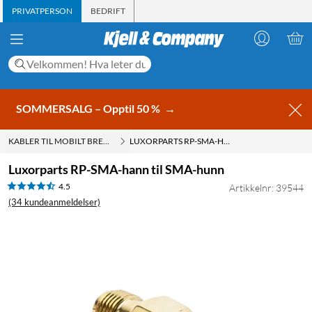
PRIVATPERSON
BEDRIFT
SOMMERSALG – Opptil 50 %
→
KABLER TIL MOBILT BREDBÅND
LUXORPARTS RP-SMA-HANN TIL SMA-HUNN
Luxorparts RP-SMA-hann til SMA-hunn
4.5
Artikkelnr: 39544
(34 kundeanmeldelser)