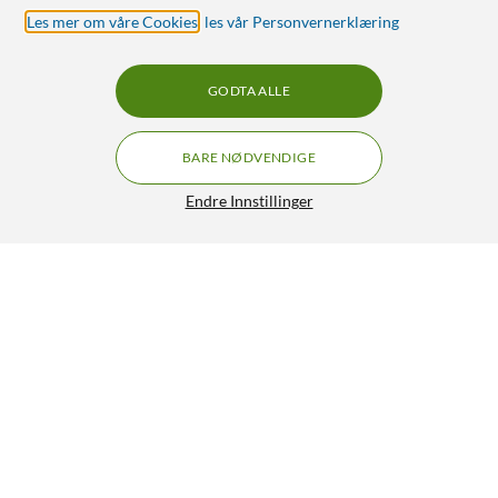
Les mer om våre Cookies
,
les vår Personvernerklæring
GODTA ALLE
BARE NØDVENDIGE
Endre Innstillinger
Luxorparts RP-SMA-hann til SMA-hunn
129,90
4.5/5
HENT
LEGG I HANDLEKURV