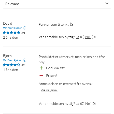
Relevans
David
Funker som tiltenkt 👍
Verifisert kjøper
5/5
Var anmeldelsen nyttig?
Ja
(
0
)
Nei
(
0
)
2 år siden
Björn
Produktet er utmerket, men prisen er altfor 
Verifisert kjøper
høy!
4/5
God kvalitet
1 år siden
Prisen!
Anmeldelsen er oversatt fra svensk
Vis original
Var anmeldelsen nyttig?
Ja
(
0
)
Nei
(
0
)