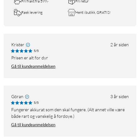
Fri frakt fra 599,-
Fri retur
Rask levering
Hent i butikk, GRATIS!
Krister
2 år siden
5/5
Prisen er alt for dyr
Gå til kundeanmeldelsen
Göran
3 år siden
5/5
Fungerer akkurat som den skal fungere. (Alt annet ville være
både rart og vanskelig å fordøye.)
Gå til kundeanmeldelsen