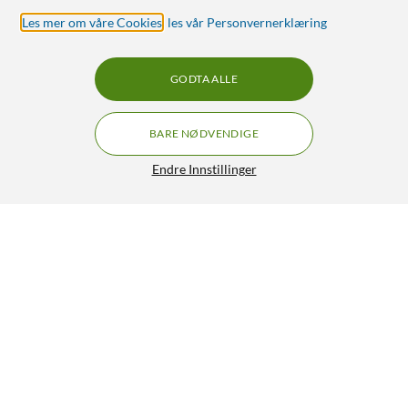
Les mer om våre Cookies
,
les vår Personvernerklæring
GODTA ALLE
BARE NØDVENDIGE
Endre Innstillinger
Luxorparts SMA-dobbelthunn
129,90
4/5
HENT
LEGG I HANDLEKURV