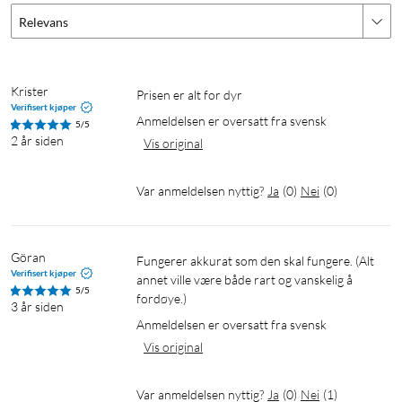
Relevans
Krister
Prisen er alt for dyr
Verifisert kjøper
Anmeldelsen er oversatt fra svensk
5/5
2 år siden
Vis original
Var anmeldelsen nyttig?
Ja
(
0
)
Nei
(
0
)
Göran
Fungerer akkurat som den skal fungere. (Alt 
Verifisert kjøper
annet ville være både rart og vanskelig å 
5/5
fordøye.)
3 år siden
Anmeldelsen er oversatt fra svensk
Vis original
Var anmeldelsen nyttig?
Ja
(
0
)
Nei
(
1
)