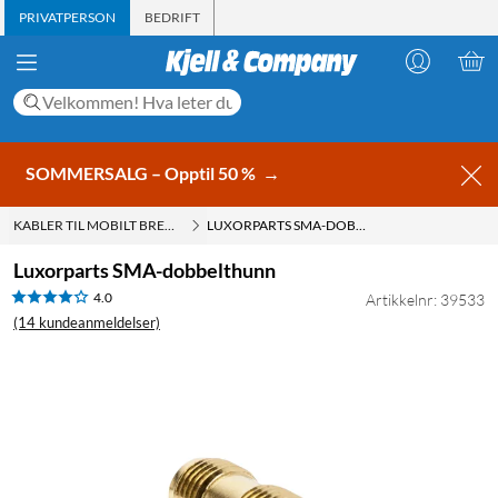
PRIVATPERSON
BEDRIFT
SOMMERSALG – Opptil 50 %
→
KABLER TIL MOBILT BREDBÅND
LUXORPARTS SMA-DOBBELTHUNN
Luxorparts SMA-dobbelthunn
4.0
Artikkelnr: 39533
(14 kundeanmeldelser)