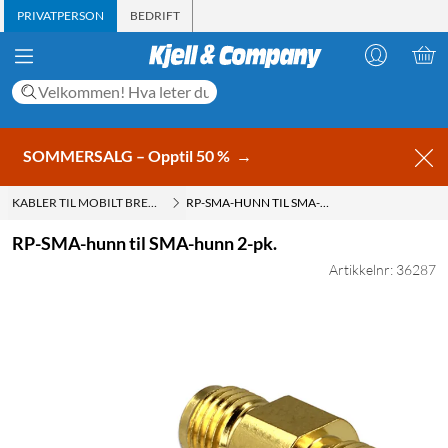
PRIVATPERSON
BEDRIFT
SOMMERSALG – Opptil 50 %
→
KABLER TIL MOBILT BREDBÅND
RP-SMA-HUNN TIL SMA-HUNN 2-PK.
RP-SMA-hunn til SMA-hunn 2-pk.
Artikkelnr: 36287