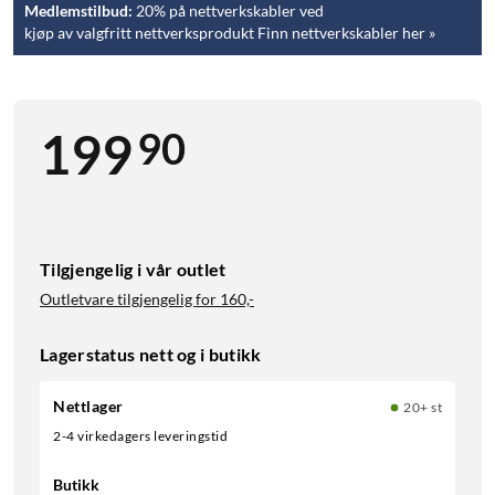
Medlemstilbud:
20% på nettverkskabler ved
kjøp av valgfritt nettverksprodukt Finn nettverkskabler her »
90
199
Tilgjengelig i vår outlet
Outletvare tilgjengelig for
160,-
Lagerstatus nett og i butikk
Nettlager
20+ st
2-4 virkedagers leveringstid
Butikk