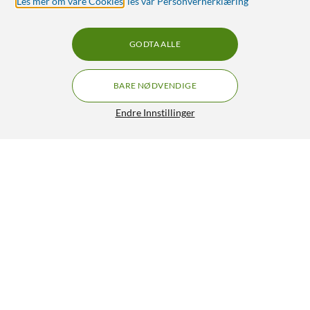
Les mer om våre Cookies
,
les vår Personvernerklæring
GODTA ALLE
BARE NØDVENDIGE
Endre Innstillinger
RP-SMA-hunn til SMA-hunn 2-pk.
199,90
HENT
LEGG I HANDLEKURV