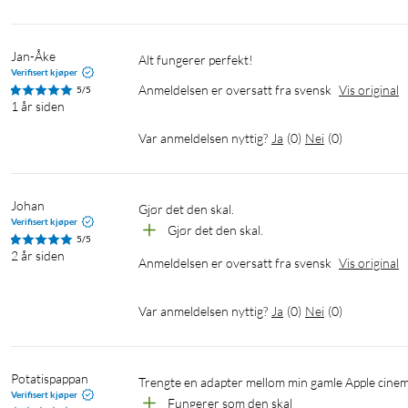
Jan-Åke
Alt fungerer perfekt!
Verifisert kjøper
Anmeldelsen er oversatt fra svensk
Vis original
5/5
1 år siden
Var anmeldelsen nyttig?
Ja
(
0
)
Nei
(
0
)
Johan
Gjør det den skal.
Verifisert kjøper
Gjør det den skal.
5/5
2 år siden
Anmeldelsen er oversatt fra svensk
Vis original
Var anmeldelsen nyttig?
Ja
(
0
)
Nei
(
0
)
Potatispappan
Trengte en adapter mellom min gamle Apple cin
Verifisert kjøper
Fungerer som den skal