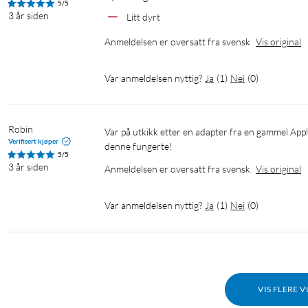
5/5
3 år siden
Litt dyrt
Anmeldelsen er oversatt fra svensk
Vis original
Var anmeldelsen nyttig?
Ja
(
1
)
Nei
(
0
)
Robin
Var på utkikk etter en adapter fra en gammel Apple-skjerm til den nye Mac Mini. Har prøvd 5-6 forskjellige adaptere men 
Verifisert kjøper
denne fungerte!
5/5
3 år siden
Anmeldelsen er oversatt fra svensk
Vis original
Var anmeldelsen nyttig?
Ja
(
1
)
Nei
(
0
)
VIS FLERE 