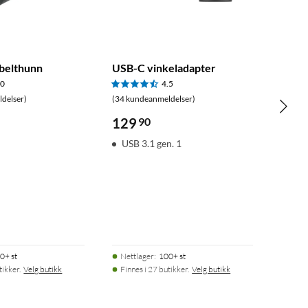
belthunn
USB-C vinkeladapter
.0
4.5
delser)
(34 kundeanmeldelser)
129
90
s
USB 3.1 gen. 1
0+ st
Nettlager
:
100+ st
tikker.
Velg butikk
Finnes i 27 butikker.
Velg butikk