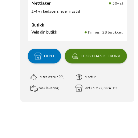
Nettlager
50+ st
2-4 virkedagers leveringstid
Butikk
Velg din butikk
Finnes i 28 butikker.
HENT
LEGG I HANDLEKURV
Fri frakt fra 599,-
Fri retur
Rask levering
Hent i butikk, GRATIS!