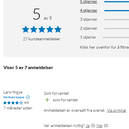
5 stjerner
5
4 stjerner
av 5
3 stjerner
2 stjerner
1 stjerne
27
kundeanmeldelser
Klikk her ovenfor for å filtre
Viser 5 av 7 anmeldelser
Lars-Yngve
som forventet
Verifisert kjøper
som forventet
4/5
7 måneder siden
Anmeldelsen er oversatt fra svensk
Vis original
Var anmeldelsen nyttig?
Ja
(
0
)
Nei
(
0
)