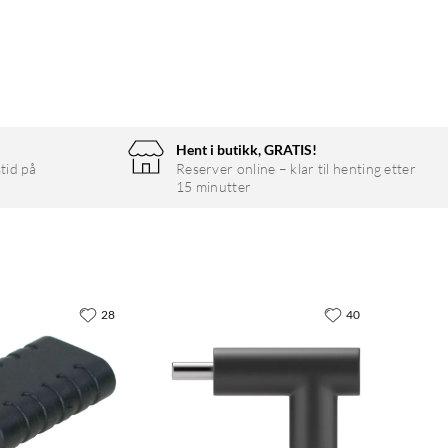
Hent i butikk, GRATIS!
tid på
Reserver online – klar til henting etter
15 minutter
28
40