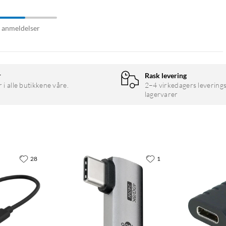
7 anmeldelser
r
Rask levering
r i alle butikkene våre.
2–4 virkedagers leverings
lagervarer
28
1