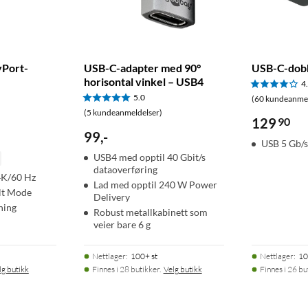
yPort-
USB-C-adapter med 90°
USB-C-dob
horisontal vinkel – USB4
4
5.0
(60 kundeanmel
(5 kundeanmeldelser)
129
90
99
,
-
USB 5 Gb/
USB4 med opptil 40 Gbit/s
dataoverføring
 4K/60 Hz
Lad med opptil 240 W Power
lt Mode
Delivery
ning
Robust metallkabinett som
veier bare 6 g
Nettlager
:
100+ st
Nettlager
:
10
lg butikk
Finnes i 28 butikker.
Velg butikk
Finnes i 26 bu