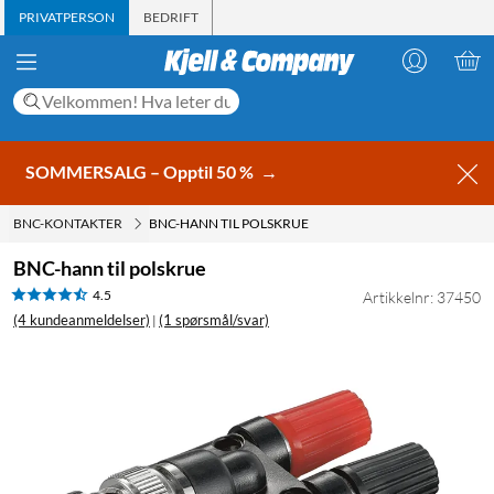
PRIVATPERSON
BEDRIFT
SOMMERSALG – Opptil 50 %
→
BNC-KONTAKTER
BNC-HANN TIL POLSKRUE
BNC-hann til polskrue
4.5
Artikkelnr: 37450
(4 kundeanmeldelser)
(1 spørsmål/svar)
|