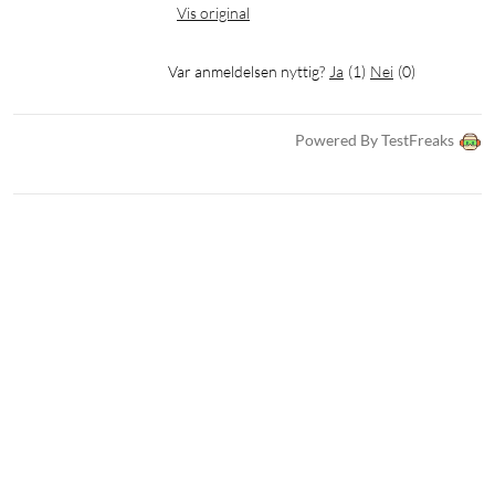
Vis original
Var anmeldelsen nyttig?
Ja
(
1
)
Nei
(
0
)
Powered By TestFreaks