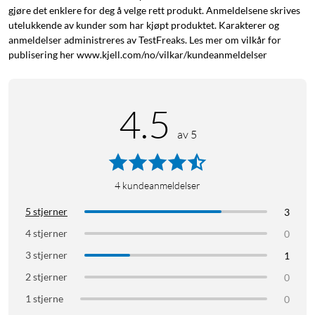
gjøre det enklere for deg å velge rett produkt. Anmeldelsene skrives
utelukkende av kunder som har kjøpt produktet. Karakterer og
anmeldelser administreres av TestFreaks. Les mer om vilkår for
publisering her www.kjell.com/no/vilkar/kundeanmeldelser
4.5
av 5
4
kundeanmeldelser
5 stjerner
3
4 stjerner
0
3 stjerner
1
2 stjerner
0
1 stjerne
0