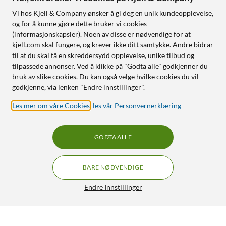
Vi hos Kjell & Company ønsker å gi deg en unik kundeopplevelse,
og for å kunne gjøre dette bruker vi cookies
(informasjonskapsler). Noen av disse er nødvendige for at
kjell.com skal fungere, og krever ikke ditt samtykke. Andre bidrar
til at du skal få en skreddersydd opplevelse, unike tilbud og
tilpassede annonser. Ved å klikke på "Godta alle" godkjenner du
bruk av slike cookies. Du kan også velge hvilke cookies du vil
godkjenne, via lenken "Endre innstillinger".
Les mer om våre Cookies
,
les vår Personvernerklæring
GODTA ALLE
BARE NØDVENDIGE
Endre Innstillinger
BNC-hann til polskrue
79,90
4.5/5