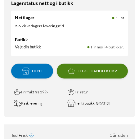
Lagerstatus nett og i butikk
Nettlager
1+ st
2-6 virkedagers leveringstid
Butikk
Velg din butikk
Finnes i 4 butikker.
HENT
LEGG I HANDLEKURV
Fri frakt fra 599,-
Fri retur
Rask levering
Hent i butikk, GRATIS!
Ted Frisk
1 år siden