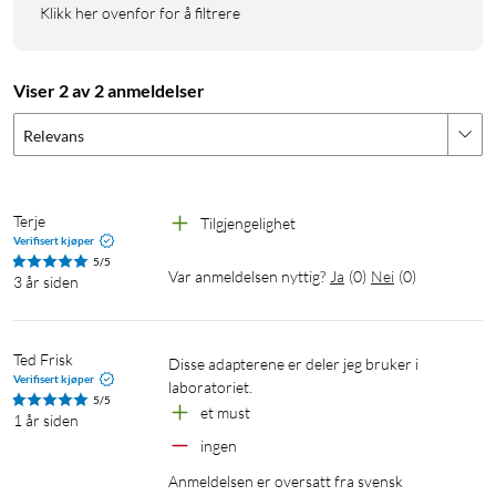
Klikk her ovenfor for å filtrere
Viser 2 av 2 anmeldelser
Relevans
Terje
Tilgjengelighet
Verifisert kjøper
5/5
Var anmeldelsen nyttig?
Ja
(
0
)
Nei
(
0
)
3 år siden
Ted Frisk
Disse adapterene er deler jeg bruker i 
Verifisert kjøper
laboratoriet.
5/5
et must
1 år siden
ingen
Anmeldelsen er oversatt fra svensk