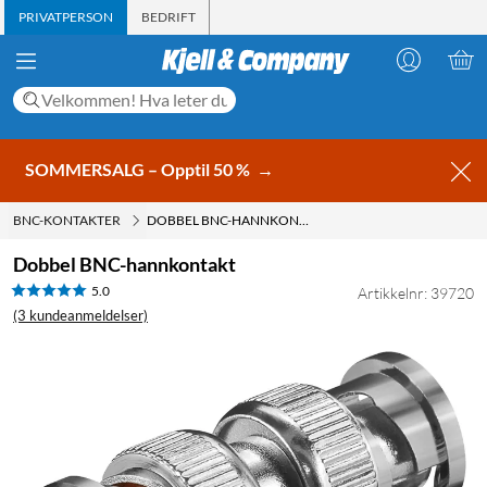
PRIVATPERSON
BEDRIFT
SOMMERSALG – Opptil 50 %
→
BNC-KONTAKTER
DOBBEL BNC-HANNKONTAKT
Dobbel BNC-hannkontakt
5.0
Artikkelnr: 39720
(3 kundeanmeldelser)