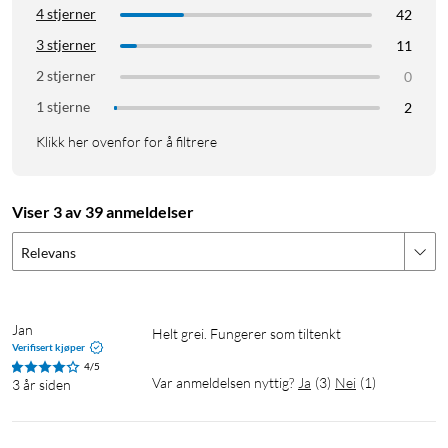
4 stjerner
42
3 stjerner
11
2 stjerner
0
1 stjerne
2
Klikk her ovenfor for å filtrere
Viser 3 av 39 anmeldelser
Relevans
Jan
Helt grei. Fungerer som tiltenkt
Verifisert kjøper
4/5
Var anmeldelsen nyttig?
Ja
(
3
)
Nei
(
1
)
3 år siden