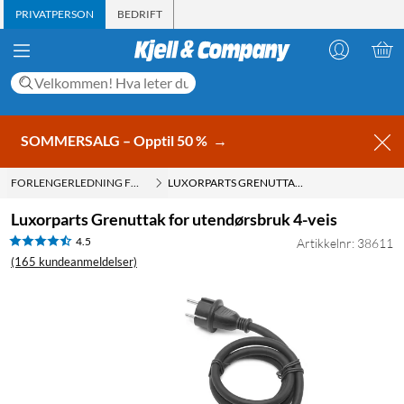
PRIVATPERSON
BEDRIFT
SOMMERSALG – Opptil 50 %
→
FORLENGERLEDNING FOR BRUK UTENDØRS
LUXORPARTS GRENUTTAK FOR UTENDØRSBRUK 4-VEIS
Luxorparts Grenuttak for utendørsbruk 4-veis
4.5
Artikkelnr: 38611
(165 kundeanmeldelser)