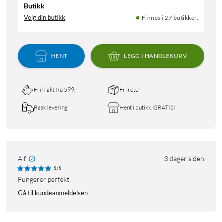
Butikk
Velg din butikk
Finnes i 27 butikker.
HENT
LEGG I HANDLEKURV
Fri frakt fra 599,-
Fri retur
Rask levering
Hent i butikk, GRATIS!
Alf
3 dager siden
5/5
Fungerer perfekt
Gå til kundeanmeldelsen