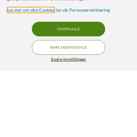
Les mer om våre Cookies
,
les vår Personvernerklæring
GODTA ALLE
BARE NØDVENDIGE
Endre Innstillinger
Luxorparts Grenuttak for utendørsbruk 4-veis
159,90
4.5/5
HENT
LEGG I HANDLEKURV