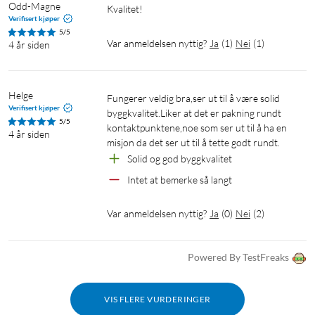
Odd-Magne
Kvalitet!
Verifisert kjøper
5/5
Var anmeldelsen nyttig?
Ja
(
1
)
Nei
(
1
)
4 år siden
Helge
Fungerer veldig bra,ser ut til å være solid 
Verifisert kjøper
byggkvalitet.Liker at det er pakning rundt 
5/5
kontaktpunktene,noe som ser ut til å ha en 
4 år siden
misjon da det ser ut til å tette godt rundt.
Solid og god byggkvalitet
Intet at bemerke så langt
Var anmeldelsen nyttig?
Ja
(
0
)
Nei
(
2
)
Powered By TestFreaks
VIS FLERE VURDERINGER