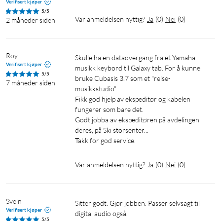
Verifisert kjøper
5/5
Var anmeldelsen nyttig?
Ja
(
0
)
Nei
(
0
)
2 måneder siden
Roy
Skulle ha en dataovergang fra et Yamaha 
Verifisert kjøper
musikk keybord til Galaxy tab. For å kunne 
5/5
bruke Cubasis 3.7 som et "reise-
7 måneder siden
musikkstudio".

Fikk god hjelp av ekspeditør og kabelen 
fungerer som bare det.

Godt jobba av ekspeditøren på avdelingen 
deres, på Ski storsenter...

Takk for god service.
Var anmeldelsen nyttig?
Ja
(
0
)
Nei
(
0
)
Svein
Sitter godt. Gjør jobben. Passer selvsagt til 
Verifisert kjøper
digital audio også. 
5/5