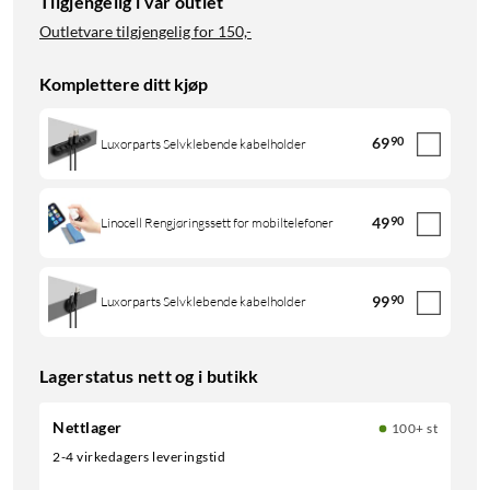
Tilgjengelig i vår outlet
Outletvare tilgjengelig for
150,-
Komplettere ditt kjøp
69
90
Luxorparts Selvklebende kabelholder
49
90
Linocell Rengjøringssett for mobiltelefoner
99
90
Luxorparts Selvklebende kabelholder
Lagerstatus nett og i butikk
Nettlager
100+ st
2-4 virkedagers leveringstid