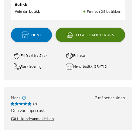
Butikk
Velg din butikk
Finnes i 28 butikker.
HENT
LEGG I HANDLEKURV
Fri frakt fra 599,-
Fri retur
Rask levering
Hent i butikk, GRATIS!
Nora
2 måneder siden
5/5
Den var superrask.
Gå til kundeanmeldelsen