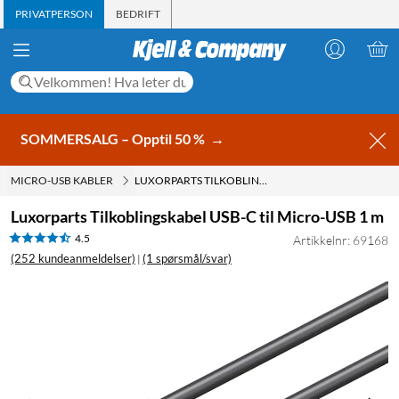
PRIVATPERSON
BEDRIFT
SOMMERSALG – Opptil 50 %
→
MICRO-USB KABLER
LUXORPARTS TILKOBLINGSKABEL USB-C TIL MICRO-USB 1 M
Luxorparts Tilkoblingskabel USB-C til Micro-USB 1 m
4.5
Artikkelnr: 69168
(252 kundeanmeldelser)
(1 spørsmål/svar)
|