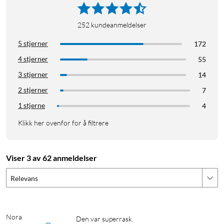
252
kundeanmeldelser
5 stjerner
172
4 stjerner
55
3 stjerner
14
2 stjerner
7
1 stjerne
4
Klikk her ovenfor for å filtrere
Viser 3 av 62 anmeldelser
Relevans
Nora
Den var superrask.