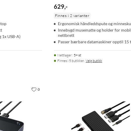
629
,
-
Finnes i 2 varianter
ptop
Ergonomisk håndleddspute og minnesk
kt
Innebygd musematte og holder for mobi
nettbrett
g 1x USB-A)
Passer bærbare datamaskiner opptil 15
Nettlager
:
5+ st
Finnes i 5 butikker.
Velg butikk
0