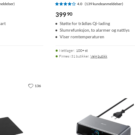
eldelser)
4.0
(139 kundeanmeldelser)
399
90
art
Støtte for trådløs Qi-lading
Slumrefunksjon, to alarmer og nattlys
Viser romtemperaturen
Nettlager
:
100+ st
Finnes i 31 butikker.
Velg butikk
136