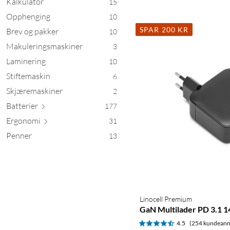
Kalkulator
15
Opphenging
10
SPAR 200 KR
Brev og pakker
10
Makuleringsmaskiner
3
Laminering
10
Stiftemaskin
6
Skjæremaskiner
2
Batt
erier
177
Erg
onomi
31
Penner
13
Linocell Premium
GaN Multilader PD 3.1 1
4.5
(254 kundeanm