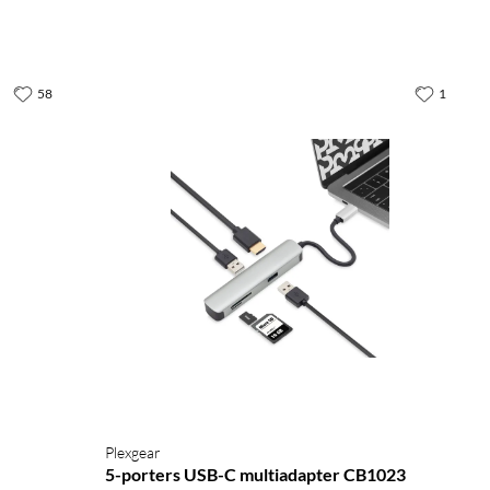
58
1
Plexgear
5-porters USB-C multiadapter CB1023