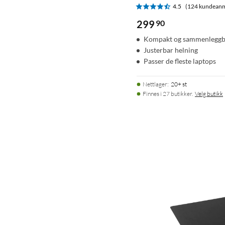
4.5
(124 kundeanm
299
90
Kompakt og sammenleggb
Justerbar helning
Passer de fleste laptops
Nettlager
:
20+ st
Finnes i 27 butikker.
Velg butikk