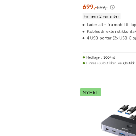
699
,
-
899,-
Finnes i 2 varianter
Lader alt – fra mobil til la
Kobles direkte i stikkonta
4 USB-porter (3x USB-C o
Nettlager
:
100+ st
Finnes i 30 butikker.
Velg butikk
NYHET