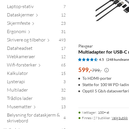
Laptop-stativ
7
Dataskj
ermer
12
Skjerm
feste
23
Erg
onomi
31
Skrivere og til
behør
493
Plexgear
Dataheadset
17
Multiadapter for USB-C 
Webkameraer
12
4.5
(248 kundeanm
Wifi-forst
erker
65
599
,
-
799,-
Kalkulator
15
To HDMI-porter
Lysterapi
3
Støtte for 100 W PD-ladi
Multilader
32
Opptil 5 Gb/s dataoverfør
Trådløs lader
38
Musem
atter
13
Nettlager
:
100+ st
Belysning for dataskjerm &
4
Finnes i 27 butikker.
Velg butikk
skrivebord