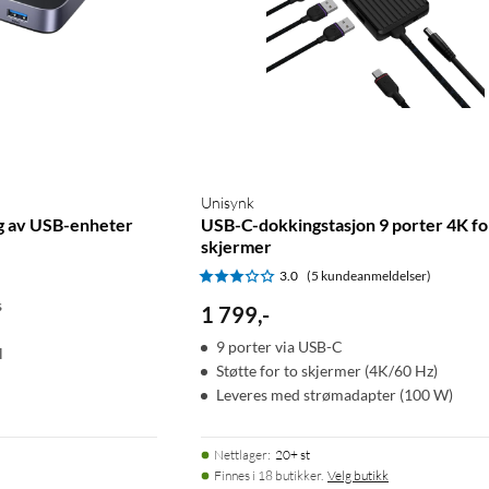
Unisynk
ng av USB-enheter
USB-C-dokkingstasjon 9 porter 4K fo
skjermer
3.0
(5 kundeanmeldelser)
s
1 799
,
-
9 porter via USB-C
l
Støtte for to skjermer (4K/60 Hz)
Leveres med strømadapter (100 W)
Nettlager
:
20+ st
Finnes i 18 butikker.
Velg butikk