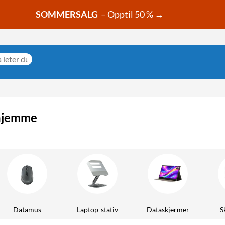
SOMMERSALG
– Opptil 50 % →
 hjemme
Datamus
Laptop-stativ
Dataskjermer
S