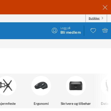
Butikker
Logg på
Bli medlem
kjermfeste
Ergonomi
Skrivere og tilbehør
Datah