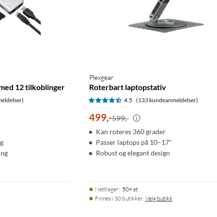
Plexgear
med 12 tilkoblinger
Roterbart laptopstativ
eldelser)
4.5
(133 kundeanmeldelser)
499
,
-
599,-
Kan roteres 360 grader
ng
Passer laptops på 10–17"
ing
Robust og elegant design
Nettlager
:
50+ st
Finnes i 30 butikker.
Velg butikk