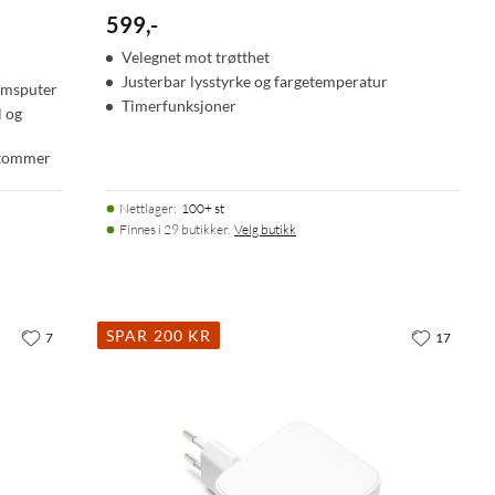
599
,
-
Velegnet mot trøtthet
Justerbar lysstyrke og fargetemperatur
umsputer
Timerfunksjoner
l og
 tommer
Nettlager
:
100+ st
Finnes i 29 butikker.
Velg butikk
SPAR 200 KR
7
17