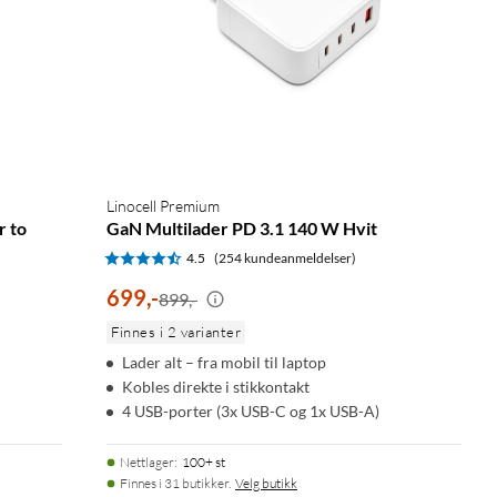
Linocell Premium
r to
GaN Multilader PD 3.1 140 W Hvit
4.5
(254 kundeanmeldelser)
699
,
-
899,-
Finnes i 2 varianter
Lader alt – fra mobil til laptop
Kobles direkte i stikkontakt
4 USB-porter (3x USB-C og 1x USB-A)
Nettlager
:
100+ st
Finnes i 31 butikker.
Velg butikk