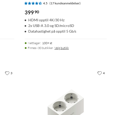
4.5
(17 kundeanmeldelser)
399
90
HDMI opptil 4K/30 Hz
2x USB-A 3.0 og SD/microSD
Datahastighet på opptil 5 Gb/s
Nettlager
:
100+ st
Finnes i 30 butikker.
Velg butikk
3
4