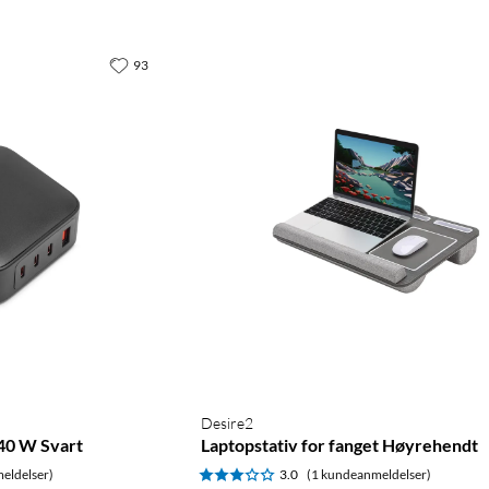
93
Desire2
40 W Svart
Laptopstativ for fanget Høyrehendt
eldelser)
3.0
(1 kundeanmeldelser)