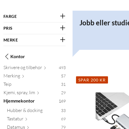
FARGE
Jobb eller stud
PRIS
MERKE
Kontor
Skrivere og til
behør
493
Merking
57
SPAR 200 KR
Teip
31
Kjemi, spray
, lim
29
Hjemmekontor
169
Hubber & docking
33
Tas
tatur
69
Datamus
79