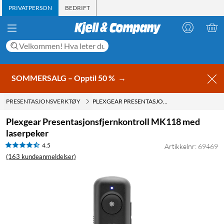
PRIVATPERSON
BEDRIFT
SOMMERSALG – Opptil 50 %
→
PRESENTASJONSVERKTØY
PLEXGEAR PRESENTASJONSFJERNKONTROLL MK118 MED LASERPEKER
Plexgear Presentasjonsfjernkontroll MK118 med
laserpeker
4.5
Artikkelnr: 69469
(163 kundeanmeldelser)