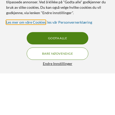
tilpassede annonser. Ved å klikke på "Godta alle" godkjenner du
bruk av slike cookies. Du kan også velge hvilke cookies du vil
godkjenne, via lenken "Endre innstillinger".
Les mer om våre Cookies
,
les vår Personvernerklæring
GODTA ALLE
BARE NØDVENDIGE
Endre Innstillinger
Plexgear Presentasjonsfjernkontroll MK118 med
laserpeker
299,90
4.5/5
HENT
LEGG I HANDLEKURV