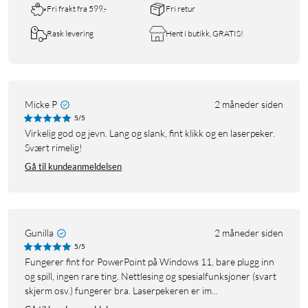
Fri frakt fra 599,-
Fri retur
Rask levering
Hent i butikk, GRATIS!
Micke P
2 måneder siden
5/5
Virkelig god og jevn. Lang og slank, fint klikk og en laserpeker.
Svært rimelig!
Gå til kundeanmeldelsen
Gunilla
2 måneder siden
5/5
Fungerer fint for PowerPoint på Windows 11, bare plugg inn
og spill, ingen rare ting. Nettlesing og spesialfunksjoner (svart
skjerm osv.) fungerer bra. Laserpekeren er im...