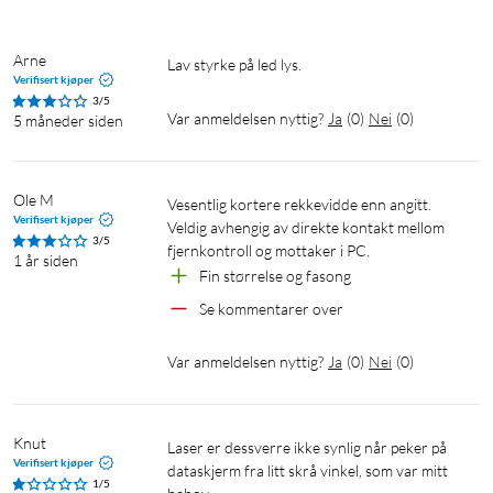
Arne
Lav styrke på led lys.
Verifisert kjøper
3/5
Var anmeldelsen nyttig?
Ja
(
0
)
Nei
(
0
)
5 måneder siden
Ole M
Vesentlig kortere rekkevidde enn angitt. 
Verifisert kjøper
Veldig avhengig av direkte kontakt mellom 
3/5
fjernkontroll og mottaker i PC.
1 år siden
Fin størrelse og fasong
Se kommentarer over
Var anmeldelsen nyttig?
Ja
(
0
)
Nei
(
0
)
Knut
Laser er dessverre ikke synlig når peker på 
Verifisert kjøper
dataskjerm fra litt skrå vinkel, som var mitt 
1/5