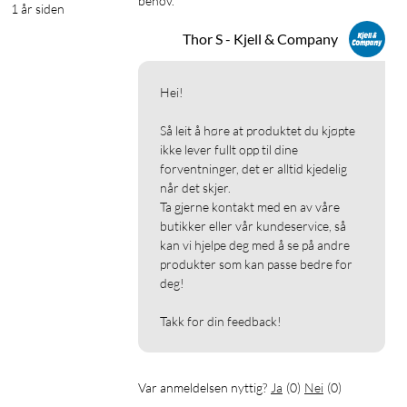
behov.
1 år siden
Thor S - Kjell & Company
Hei!

Så leit å høre at produktet du kjøpte 
ikke lever fullt opp til dine 
forventninger, det er alltid kjedelig 
når det skjer.

Ta gjerne kontakt med en av våre 
butikker eller vår kundeservice, så 
kan vi hjelpe deg med å se på andre 
produkter som kan passe bedre for 
deg!

Takk for din feedback!
Var anmeldelsen nyttig?
Ja
(
0
)
Nei
(
0
)