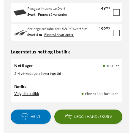
49
90
Plexgear Musmatte Svart
Svart
Finnes i 2 varianter
199
90
Forlengelseskabel for USB 2.0 Svart 5 m
Svart 5 m
Finnes i 4 varianter
Lagerstatus nett og i butikk
Nettlager
100+ st
2-4 virkedagers leveringstid
Butikk
Velg din butikk
Finnes i 31 butikker.
HENT
LEGG I HANDLEKURV