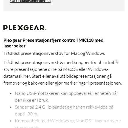
Gå til kundeanmeldelsen
Plexgear Presentasjonsfjernkontroll MK118 med
laserpeker
Trådløst presentasjonsverktøy for Mac og Windows
Trådløst presentasjonsverktøy med knapper for uhindret å
styre presentasjonene dine på MacOS eller Windows-
datamaskiner. Start eller avslutt bildepresentasjoner, gå
fremover og bakover, eller gjør markeringer i presentasjonen.
Nano USB-mottakeren kan oppbevares i enheten når
den ikke er i bruk.
Sender på 2,4 GHz-båndet og har en rekkevidde på
opptil 30 m.
Kompatibelt med Windows og Mac OS – ingen drivere
er nødvendig.