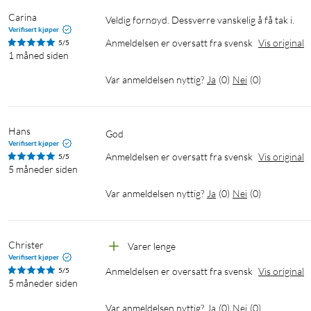
Carina
Veldig fornøyd. Dessverre vanskelig å få tak i.
Verifisert kjøper
Anmeldelsen er oversatt fra svensk
Vis original
5/5
1 måned siden
Var anmeldelsen nyttig?
Ja
(
0
)
Nei
(
0
)
Hans 
God
Verifisert kjøper
Anmeldelsen er oversatt fra svensk
Vis original
5/5
5 måneder siden
Var anmeldelsen nyttig?
Ja
(
0
)
Nei
(
0
)
Christer
Varer lenge
Verifisert kjøper
Anmeldelsen er oversatt fra svensk
Vis original
5/5
5 måneder siden
Var anmeldelsen nyttig?
Ja
(
0
)
Nei
(
0
)