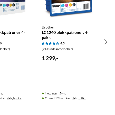
Brother
kkpatroner 4-
LC1240 blekkpatroner, 4-
pakk
.0
4.5
delser)
(24 kundeanmeldelser)
1 299
,
-
 st
Nettlager
:
5+ st
ikker.
Velg butikk
Finnes i 19 butikker.
Velg butikk