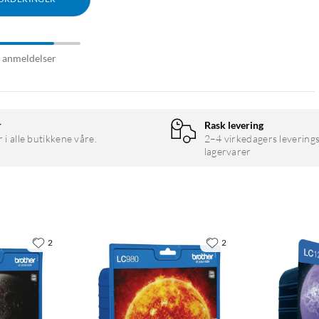
6 anmeldelser
r
Rask levering
r i alle butikkene våre.
2–4 virkedagers leverings
lagervarer
2
2