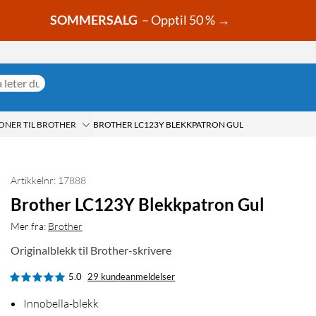
SOMMERSALG
– Opptil 50 % →
ONER TIL BROTHER
BROTHER LC123Y BLEKKPATRON GUL
Artikkelnr: 17888
Brother LC123Y Blekkpatron Gul
Mer fra:
Brother
Originalblekk til Brother-skrivere
5.0
29 kundeanmeldelser
Innobella-blekk