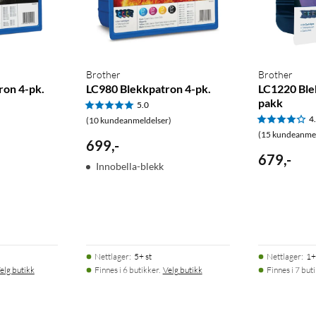
Brother
Brother
ron 4-pk.
LC980 Blekkpatron 4-pk.
LC1220 Ble
pakk
5.0
4
(10 kundeanmeldelser)
(15 kundeanmel
699
,
-
679
,
-
Innobella-blekk
Nettlager
:
5+ st
Nettlager
:
1+
elg butikk
Finnes i 6 butikker.
Velg butikk
Finnes i 7 but