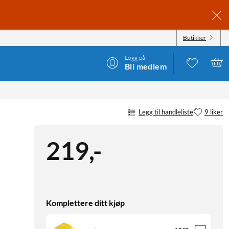
Butikker
Logg på
Bli medlem
Legg til handleliste
9 liker
219
,
-
Komplettere ditt kjøp