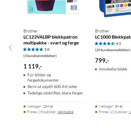
Brother
Brother
LC123VALBP blekkpatron
LC1000 Blekkpat
multipakke - svart og farge
4.5
5.0
(20 kundeanmeldelser)
(3 kundeanmeldelser)
799
,
-
1 119
,
-
Innobella-blekk
For bilder og
fargedokumenter
Skriv ut opptil 600 A4-sider
Tydelige utskrifter, klare farger
Nettlager
:
20+ st
Nettlager
:
5+ st
Finnes i 25 butikker.
Velg butikk
Finnes i 12 butikker.
V