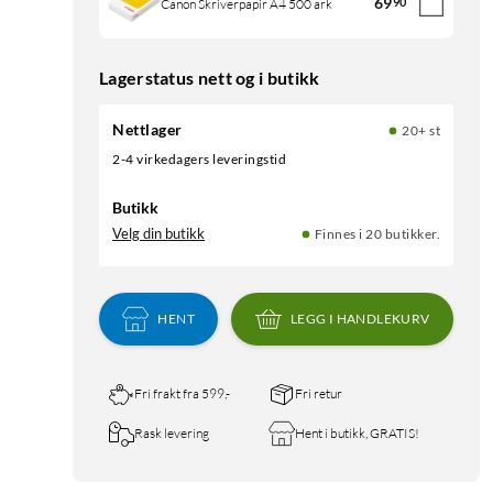
69
90
Canon Skriverpapir A4 500 ark
Lagerstatus nett og i butikk
Nettlager
20+ st
2-4 virkedagers leveringstid
Butikk
Velg din butikk
Finnes i 20 butikker.
HENT
LEGG I HANDLEKURV
Fri frakt fra 599,-
Fri retur
Rask levering
Hent i butikk, GRATIS!