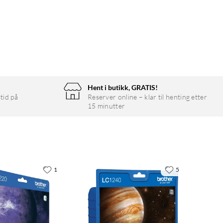
Hent i butikk, GRATIS!
tid på
Reserver online – klar til henting etter
15 minutter
1
5