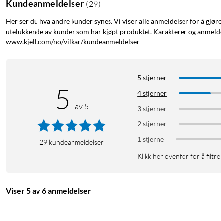
Kundeanmeldelser
(
29
)
Her ser du hva andre kunder synes. Vi viser alle anmeldelser for å gjør
utelukkende av kunder som har kjøpt produktet. Karakterer og anmeldel
www.kjell.com/no/vilkar/kundeanmeldelser
5 stjerner
5
4 stjerner
av 5
3 stjerner
2 stjerner
1 stjerne
29
kundeanmeldelser
Klikk her ovenfor for å filtre
Viser 5 av 6 anmeldelser