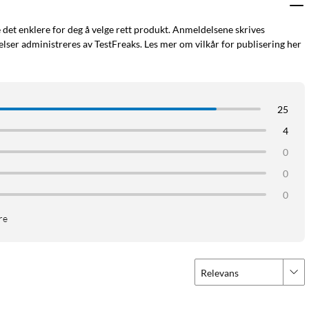
e det enklere for deg å velge rett produkt. Anmeldelsene skrives
ser administreres av TestFreaks. Les mer om vilkår for publisering her
25
4
0
0
0
re
Relevans