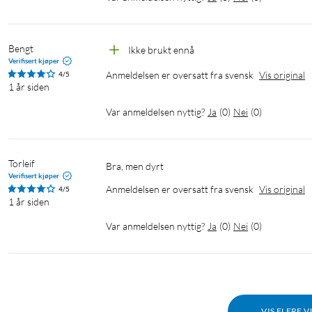
Bengt
Ikke brukt ennå
Verifisert kjøper
Anmeldelsen er oversatt fra svensk
Vis original
4/5
1 år siden
Var anmeldelsen nyttig?
Ja
(
0
)
Nei
(
0
)
Torleif
Bra, men dyrt
Verifisert kjøper
Anmeldelsen er oversatt fra svensk
Vis original
4/5
1 år siden
Var anmeldelsen nyttig?
Ja
(
0
)
Nei
(
0
)
VIS FLERE 