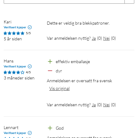
Kari
Dette er veldig bra blekkpatroner.
Verifisert kjøper
5/5
Var anmeldelsen nyttig?
Ja
(
0
)
Nei
(
0
)
5 år siden
Hans
effektiv emballasje
Verifisert kjøper
dyr
4/5
3 måneder siden
Anmeldelsen er oversatt fra svensk
Vis original
Var anmeldelsen nyttig?
Ja
(
0
)
Nei
(
0
)
Lennart
God
Verifisert kjøper
Anmeldelsen er oversatt fra svensk