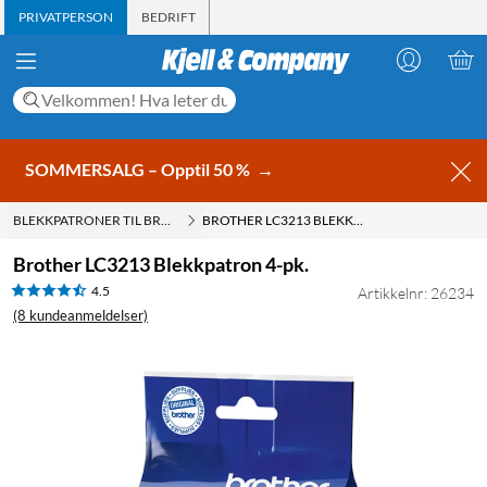
PRIVATPERSON
BEDRIFT
SOMMERSALG – Opptil 50 %
→
BLEKKPATRONER TIL BROTHER
BROTHER LC3213 BLEKKPATRON 4-PK.
Brother LC3213 Blekkpatron 4-pk.
4.5
Artikkelnr: 26234
(8 kundeanmeldelser)