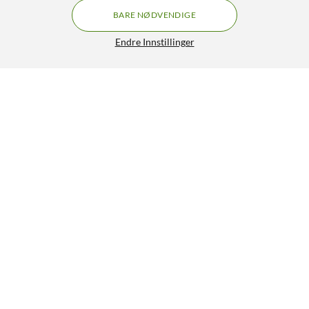
BARE NØDVENDIGE
Endre Innstillinger
Brother LC3213 Blekkpatron 4-pk.
799,-
4.5/5
OVERVÅK
Lignende produkter