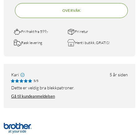
OVERVÅK
Fri frakt fra 599,-
Fri retur
Rask levering
Hent i butikk, GRATIS!
Kari
5 år siden
5/5
Dette er veldig bra blekkpatroner.
Gå til kundeanmeldelsen