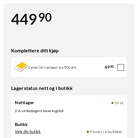
90
449
Komplettere ditt kjøp
69
90
Canon Skriverpapir A4 500 ark
Lagerstatus nett og i butikk
Nettlager
5+ st
2-6 virkedagers leveringstid
Butikk
Velg din butikk
Finnes i 6 butikker.