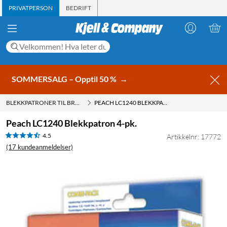
PRIVATPERSON
BEDRIFT
SOMMERSALG – Opptil 50 %
→
BLEKKPATRONER TIL BROTHER
PEACH LC1240 BLEKKPATRON 4-PK.
Peach LC1240 Blekkpatron 4-pk.
4.5
Artikkelnr: 17772
(17 kundeanmeldelser)