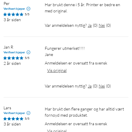
Per
Har brukt denne i 5 år. Printer er bedre en 
Verifisert kjøper
5/5
3 år siden
Var anmeldelsen nyttig?
Ja
(
0
)
Nei
(
0
)
Jan R
Fungerer utmerket!!!!

Verifisert kjøper
Jane
5/5
Anmeldelsen er oversatt fra svensk
2 år siden
Vis original
Var anmeldelsen nyttig?
Ja
(
0
)
Nei
(
0
)
Lars
Har brukt den flere ganger og har alltid vært 
Verifisert kjøper
fornøyd med produktet.
5/5
Anmeldelsen er oversatt fra svensk
3 år siden
Vis original