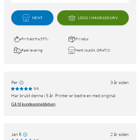
HENT
LEGG I HANDLEKURV
Fri frakt fra 599,-
Fri retur
Rask levering
Hent i butikk, GRATIS!
Per
3 år siden
5/5
Har brukt denne i 5 år. Printer er bedre en med original.
Gå til kundeanmeldelsen
Jan R
2 år siden