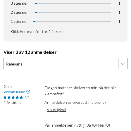
3 stjerner
1
2 stjerner
1
1 stjerne
1
Klikk her ovenfor for å filtrere
Viser 3 av 12 anmeldelser
Relevans
Guje
Fargen matcher skriveren min, så det blir 
Verifisert kjøper
kjempefint!
5/5
Anmeldelsen er oversatt fra svensk
1 år siden
Vis original
Var anmeldelsen nyttig?
Ja
(
0
)
Nei
(
0
)