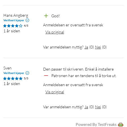
Hans Angberg 
God!
Verifisert kjøper
Anmeldelsen er oversatt fra svensk
4/5
1 år siden
Vis original
Var anmeldelsen nyttig?
Ja
(
0
)
Nei
(
0
)
Sven
Verifisert kjøper
Patronen har en tendens til å tørke ut. 
5/5
1 år siden
Anmeldelsen er oversatt fra svensk
Vis original
Var anmeldelsen nyttig?
Ja
(
0
)
Nei
(
0
)
Powered By TestFreaks