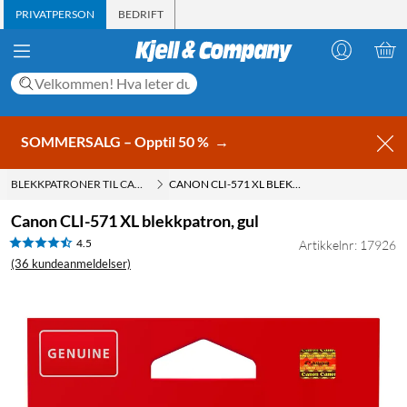
PRIVATPERSON
BEDRIFT
SOMMERSALG – Opptil 50 %
→
BLEKKPATRONER TIL CANON
CANON CLI-571 XL BLEKKPATRON, GUL
Canon CLI-571 XL blekkpatron, gul
4.5
Artikkelnr: 17926
(36 kundeanmeldelser)