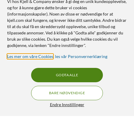
Vi hos Kjell & Company ønsker å gi deg en unik kundeopplevelse,
og for å kunne gjøre dette bruker vi cookies
(informasjonskapsler). Noen av disse er nødvendige for at
kjell.com skal fungere, og krever ikke ditt samtykke. Andre bidrar
til at du skal få en skreddersydd opplevelse, unike tilbud og
tilpassede annonser. Ved å klikke på "Godta alle" godkjenner du
bruk av slike cookies. Du kan også velge hvilke cookies du vil
godkjenne, via lenken "Endre innstillinger".
Les mer om våre Cookies
,
les vår Personvernerklæring
GODTA ALLE
BARE NØDVENDIGE
Endre Innstillinger
Canon CLI-571 XL blekkpatron, gul
249,-
4.5/5