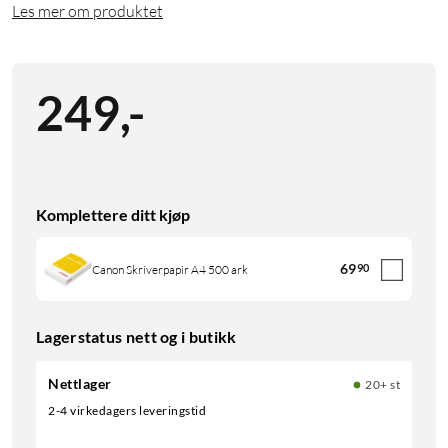
Les mer om produktet
249
,
-
Komplettere ditt kjøp
69
90
Canon Skriverpapir A4 500 ark
Lagerstatus nett og i butikk
Nettlager
20+ st
2-4 virkedagers leveringstid