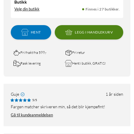
Butikk
Velg din butikk
Finnes i 27 butikker.
HENT
LEGG I HANDLEKURV
Fri frakt fra 599,-
Fri retur
Rask levering
Hent i butikk, GRATIS!
Guje
1 år siden
5/5
Fargen matcher skriveren min, så det blir kjempefint!
Gå til kundeanmeldelsen