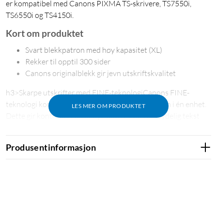
er kompatibel med Canons PIXMA TS-skrivere, TS7550i,
TS6550i og TS4150i.
Kort om produktet
Svart blekkpatron med høy kapasitet (XL)
Rekker til opptil 300 sider
Canons originalblekk gir jevn utskriftskvalitet
h3>Skarpe utskrifter med FINE-teknologiCanons FINE-
teknologi kombinerer skrivehodet og blekktanken i én enhet.
LES MER OM PRODUKTET
Dette gir kontrollert blekkflyt som resulterer i tydelig tekst
med skarpe kanter og jevne fargeoverganger i bilder og
grafikk.
Produsentinformasjon
XL-kapasitet for færre bytter
Den svarte PG-595XL-patronen har høy kapasitet og rekker til
ca. 300 sider. Det betyr at du kan skrive ut flere dokumenter
mellom hvert patronbytte sammenlignet med
standardpatronen PG-595.