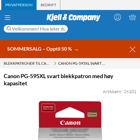
PRIVATPERSON
BEDRIFT
SOMMERSALG – Opptil 50 %
→
BLEKKPATRONER TIL CANON
CANON PG-595XL SVART BLEKKPATRON MED HØY KAPASITET
Canon PG-595XL svart blekkpatron med høy
kapasitet
Artikkelnr: 26101