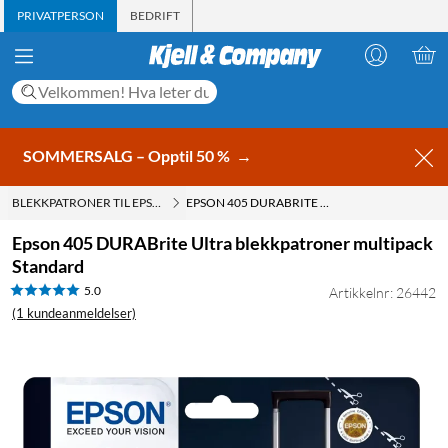
PRIVATPERSON
BEDRIFT
SOMMERSALG – Opptil 50 %
→
BLEKKPATRONER TIL EPSON
EPSON 405 DURABRITE ULTRA BLEKKPATRONER MULTIPACK STANDARD
Epson 405 DURABrite Ultra blekkpatroner multipack
Standard
5.0
Artikkelnr: 26442
(1 kundeanmeldelser)