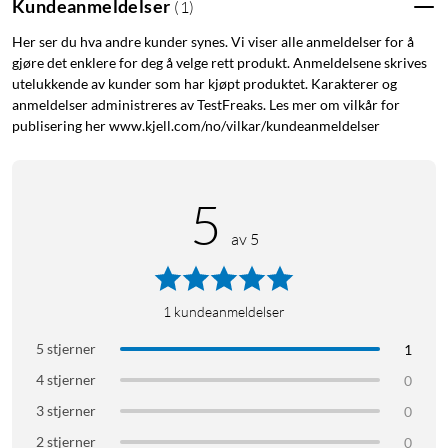
Kundeanmeldelser
(
1
)
Det helpigmenterte DURABrite Ultra-blekket gir skarpe og
Her ser du hva andre kunder synes. Vi viser alle anmeldelser for å
holdbare utskrifter. Tekst og grafikk tåler vann,
gjøre det enklere for deg å velge rett produkt. Anmeldelsene skrives
markeringspenner og smuss uten å falme. Det hurtigtørkende
utelukkende av kunder som har kjøpt produktet. Karakterer og
blekket reduserer risikoen for smuss, noe som gjør det spesielt
anmeldelser administreres av TestFreaks. Les mer om vilkår for
egnet for tosidig utskrift.
publisering her www.kjell.com/no/vilkar/kundeanmeldelser
Bytt bare fargen som er tom
5
Multipakken inneholder fire separate patroner i
av 5
standardstørrelse. Siden hver farge sitter i en egen patron,
trenger du bare bytte den som er tom. Trenger du å skrive ut
mer per patron, finnes også XL-størrelse med kapasitet for
1
kundeanmeldelser
opptil 1 100 sider per farge.
5 stjerner
1
Kompatible skrivere
4 stjerner
0
3 stjerner
0
Epson WorkForce WF-7310DTW, WF-7830DTWF, WF-
2 stjerner
0