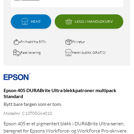
HENT
LEGG I HANDLEKURV
Fri frakt fra 599,-
Fri retur
Rask levering
Hent i butikk, GRATIS!
Epson 405 DURABrite Ultra blekkpatroner multipack
Standard
Bytt bare fargen som er tom.
Modellnr: C13T05G64010
Epson 405 er et pigmentert blekk i DURABrite Ultra-serien,
beregnet for Epsons WorkForce- og WorkForce Pro-skrivere.