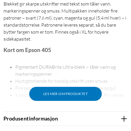
Blekket gir skarpe utskrifter med tekst som tåler vann,
markeringspenner og smuss. Multipakken inneholder fire
patroner – svart (7,6 ml), cyan, magenta og gul (5,4 ml hver) – i
standardstørrelse. Patronene leveres separat, så du bare
bytter fargen som er tom. Finnes også i XL for høyere
sidekapasitet.
Kort om Epson 405
Pigmentert DURABrite Ultra-blekk – tåler vann og
markeringspenner
Hurtigtørkende for tosidig utskrift uten smuss
Fire separate patroner: svart, cyan, magenta og gul
LES MER OM PRODUKTET
Kompatibel med WorkForce- og WorkForce Pro-serien
Produsentinformasjon
Slitesterke utskrifter i laserkvalitet