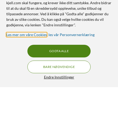
kjell.com skal fungere, og krever ikke ditt samtykke. Andre bidrar
til at du skal få en skreddersydd opplevelse, unike tilbud og
tilpassede annonser. Ved å klikke på "Godta alle" godkjenner du
bruk av slike cookies. Du kan også velge hvilke cookies du vil
godkjenne, via lenken "Endre innstillinger".
Les mer om våre Cookies
,
les vår Personvernerklæring
GODTA ALLE
BARE NØDVENDIGE
Endre Innstillinger
Epson 405 DURABrite Ultra blekkpatroner multipack
Standard
895,-
5/5
HENT
LEGG I HANDLEKURV