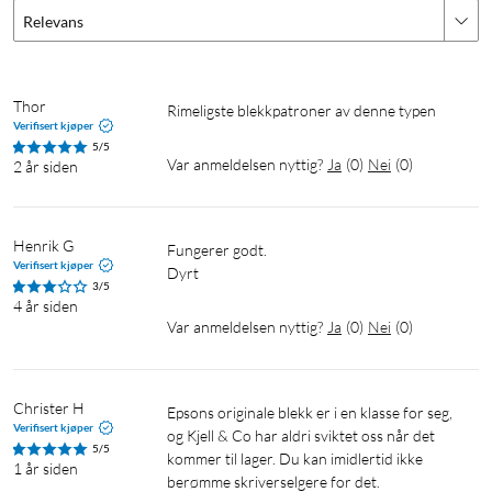
Relevans
Thor
rimeligste blekkpatroner av denne typen
Verifisert kjøper
5/5
Var anmeldelsen nyttig?
Ja
(
0
)
Nei
(
0
)
2 år siden
Henrik G
Fungerer godt.

Verifisert kjøper
Dyrt
3/5
4 år siden
Var anmeldelsen nyttig?
Ja
(
0
)
Nei
(
0
)
Christer H
Epsons originale blekk er i en klasse for seg, 
Verifisert kjøper
og Kjell & Co har aldri sviktet oss når det 
5/5
kommer til lager. Du kan imidlertid ikke 
1 år siden
berømme skriverselgere for det.