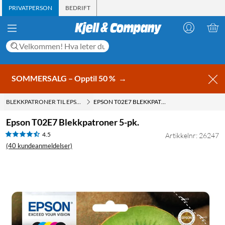
PRIVATPERSON
BEDRIFT
SOMMERSALG – Opptil 50 %
→
BLEKKPATRONER TIL EPSON
EPSON T02E7 BLEKKPATRONER 5-PK.
Epson T02E7 Blekkpatroner 5-pk.
4.5
Artikkelnr: 26247
(40 kundeanmeldelser)