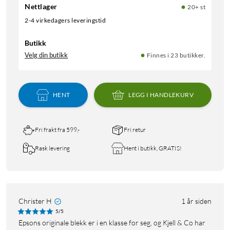
Nettlager
20+ st
2-4 virkedagers leveringstid
Butikk
Velg din butikk
Finnes i 23 butikker.
HENT
LEGG I HANDLEKURV
Fri frakt fra 599,-
Fri retur
Rask levering
Hent i butikk, GRATIS!
Christer H
1 år siden
5/5
Epsons originale blekk er i en klasse for seg, og Kjell & Co har