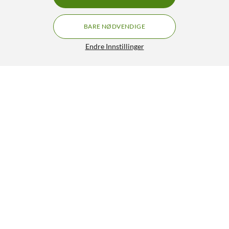
BARE NØDVENDIGE
Endre Innstillinger
Epson T02E7 Blekkpatroner 5-pk.
GRATIS FRAKT
4.5/5
1 249,-
HENT
LEGG I HANDLEKURV
Lignende produkter