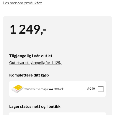
Les mer om produktet
1 249
,
-
Tilgjengelig i vår outlet
Outletvare tilgjengelig for
1 125,-
Komplettere ditt kjøp
69
90
Canon Skriverpapir A4 500 ark
Lagerstatus nett og i butikk