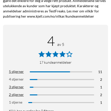
gjøre det enklere for deg å velge rett produkt. Anmeldelsene skrives
utelukkende av kunder som har kjøpt produktet. Karakterer og
anmeldelser administreres av TestFreaks. Les mer om vilkår for
publisering her www.kjell.com/no/vilkar/kundeanmeldelser
4
av 5
17
kundeanmeldelser
5 stjerner
11
4 stjerner
2
3 stjerner
1
2 stjerner
2
1 stjerne
1
Klikk her ovenfor for å filtrere