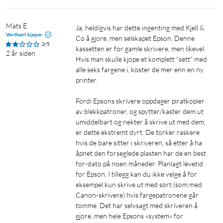
Mats E
Ja, heldigvis har dette ingenting med Kjell & 
Verifisert kjøper
Co å gjøre, men selskapet Epson. Denne 
2/5
kassetten er for gamle skrivere, men likevel. 
2 år siden
Hvis man skulle kjøpe et komplett "sett" med 
alle seks fargene i, koster de mer enn en ny 
printer.

Fordi Epsons skrivere oppdager piratkopier 
av blekkpatroner, og spytter/kaster dem ut 
umiddelbart og nekter å skrive ut med dem, 
er dette ekstremt dyrt. De tørker raskere 
hvis de bare sitter i skriveren, så etter å ha 
åpnet den forseglede plasten har de en best 
før-dato på noen måneder. Planlagt levetid 
for Epson. I tillegg kan du ikke velge å for 
eksempel kun skrive ut med sort (som med 
Canon-skrivere) hvis fargepatronene går 
tomme. Det har selvsagt med skriveren å 
gjøre, men hele Epsons «system» for 