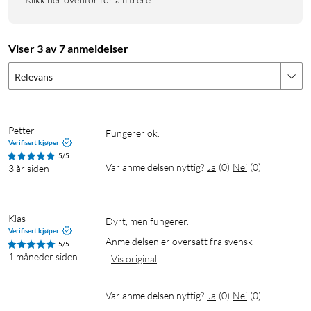
Viser 3 av 7 anmeldelser
Relevans
Petter
Fungerer ok.
Verifisert kjøper
5/5
Var anmeldelsen nyttig?
Ja
(
0
)
Nei
(
0
)
3 år siden
Klas
Dyrt, men fungerer.
Verifisert kjøper
Anmeldelsen er oversatt fra svensk
5/5
1 måneder siden
Vis original
Var anmeldelsen nyttig?
Ja
(
0
)
Nei
(
0
)