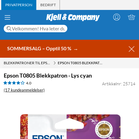
PRIVATPERSON
BEDRIFT
SOMMERSALG – Opptil 50 %
→
BLEKKPATRONER TIL EPSON
EPSON T0805 BLEKKPATRON - LYS CYAN
Epson T0805 Blekkpatron - Lys cyan
4.0
Artikkelnr: 25714
(17 kundeanmeldelser)