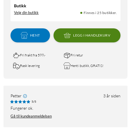
Butikk
Velg din butikk
Finnes i 25 butikker.
HENT
LEGG I HANDLEKURV
Fri frakt fra 599,-
Fri retur
Rask levering
Hent i butikk, GRATIS!
Petter
3 år siden
5/5
Fungerer ok.
Gå til kundeanmeldelsen