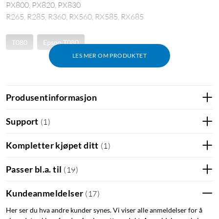
PX800, PX820, PX830
R265, R285, R360, RX560, RX585, RX685
T080
Epson T080
LES MER OM PRODUKTET
Produsentinformasjon
Support
(
1
)
Kompletter kjøpet ditt
(
1
)
Passer bl.a. til
(
19
)
Kundeanmeldelser
(
17
)
Her ser du hva andre kunder synes. Vi viser alle anmeldelser for å