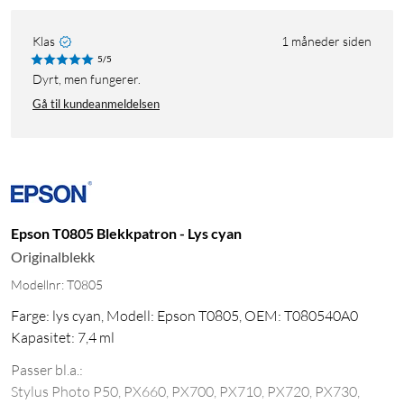
Klas
1 måneder siden
5/5
Dyrt, men fungerer.
Gå til kundeanmeldelsen
Epson T0805 Blekkpatron - Lys cyan
Originalblekk
Modellnr: T0805
Farge: lys cyan, Modell: Epson T0805, OEM: T080540A0
Kapasitet: 7,4 ml
Passer bl.a.:
Stylus Photo P50, PX660, PX700, PX710, PX720, PX730,