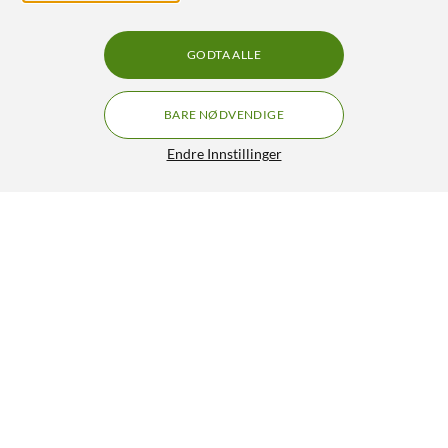
GODTA ALLE
BARE NØDVENDIGE
Endre Innstillinger
Epson T0805 Blekkpatron - Lys cyan
259,90
4/5
HENT
LEGG I HANDLEKURV