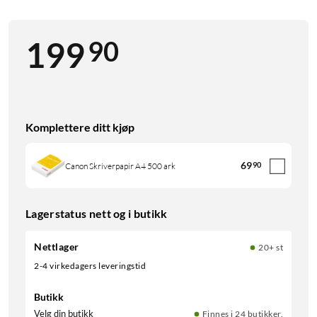
90
199
Komplettere ditt kjøp
69
90
Canon Skriverpapir A4 500 ark
Lagerstatus nett og i butikk
Nettlager
20+ st
2-4 virkedagers leveringstid
Butikk
Velg din butikk
Finnes i 24 butikker.