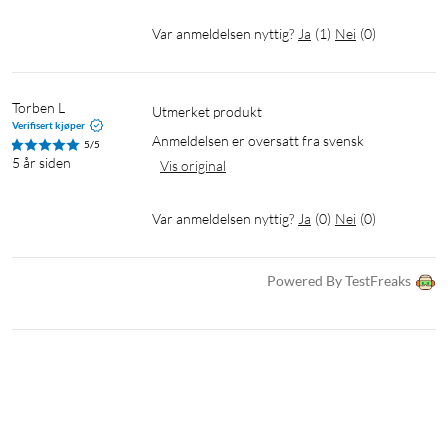
Var anmeldelsen nyttig?
Ja
(
1
)
Nei
(
0
)
Torben L
utmerket produkt
Verifisert kjøper
Anmeldelsen er oversatt fra svensk
5/5
5 år siden
Vis original
Var anmeldelsen nyttig?
Ja
(
0
)
Nei
(
0
)
Powered By TestFreaks