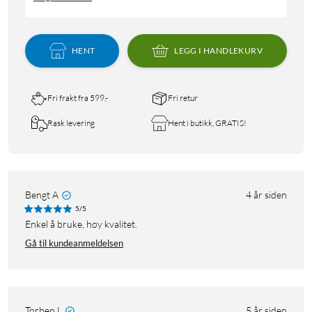
HENT
LEGG I HANDLEKURV
Fri frakt fra 599,-
Fri retur
Rask levering
Hent i butikk, GRATIS!
Bengt A
4 år siden
5/5
Enkel å bruke, høy kvalitet.
Gå til kundeanmeldelsen
Torben L
5 år siden