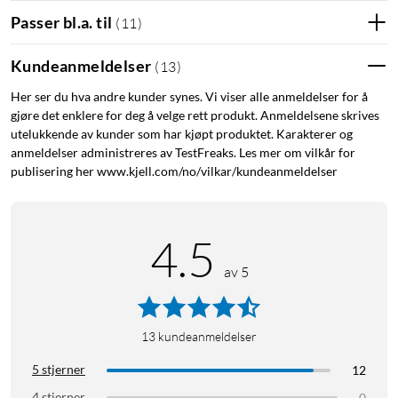
Passer bl.a. til
(
11
)
Kundeanmeldelser
(
13
)
Her ser du hva andre kunder synes. Vi viser alle anmeldelser for å
gjøre det enklere for deg å velge rett produkt. Anmeldelsene skrives
utelukkende av kunder som har kjøpt produktet. Karakterer og
anmeldelser administreres av TestFreaks. Les mer om vilkår for
publisering her www.kjell.com/no/vilkar/kundeanmeldelser
4.5
av 5
13
kundeanmeldelser
5 stjerner
12
4 stjerner
0