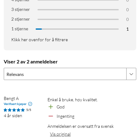
3 stjerner
0
2 stjerner
0
1 stjerne
1
Klikk her ovenfor for å filtrere
Viser 2 av 2 anmeldelser
Relevans
Bengt A
Enkel å bruke, høy kvalitet.
Verifisert kjøper
God
5/5
4 år siden
Ingenting
Anmeldelsen er oversatt fra svensk
Vis original