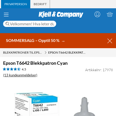
PRIVATPERSON
BEDRIFT
SOMMERSALG – Opptil 50 %
→
BLEKKPATRONER TIL EPSON
EPSON T6642 BLEKKPATRON CYAN
Epson T6642 Blekkpatron Cyan
4.5
Artikkelnr: 17978
(13 kundeanmeldelser)