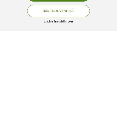
BARE NØDVENDIGE
Endre Innstillinger
Epson T6642 Blekkpatron Cyan
199,90
4.5/5
HENT
LEGG I HANDLEKURV
Lignende produkter