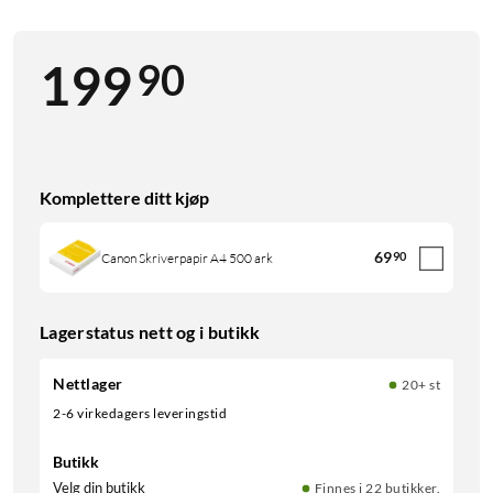
90
199
Komplettere ditt kjøp
69
90
Canon Skriverpapir A4 500 ark
Lagerstatus nett og i butikk
Nettlager
20+ st
2-6 virkedagers leveringstid
Butikk
Velg din butikk
Finnes i 22 butikker.