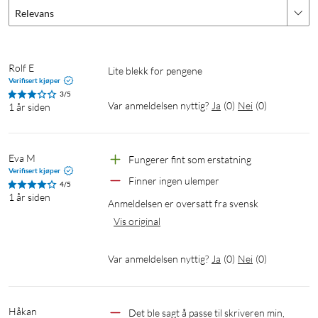
Relevans
Rolf E
lite blekk for pengene
Verifisert kjøper
3/5
Var anmeldelsen nyttig?
Ja
(
0
)
Nei
(
0
)
1 år siden
Eva M
Fungerer fint som erstatning
Verifisert kjøper
Finner ingen ulemper
4/5
1 år siden
Anmeldelsen er oversatt fra svensk
Vis original
Var anmeldelsen nyttig?
Ja
(
0
)
Nei
(
0
)
Håkan
Det ble sagt å passe til skriveren min, 