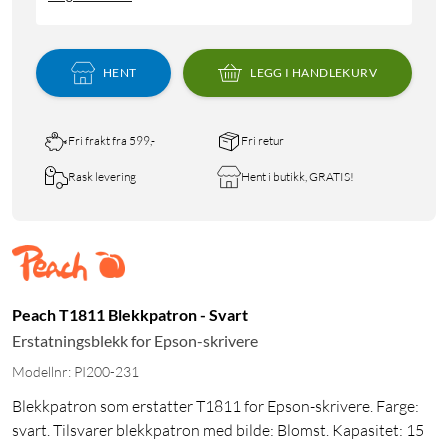
HENT
LEGG I HANDLEKURV
Fri frakt fra 599,-
Fri retur
Rask levering
Hent i butikk, GRATIS!
Peach T1811 Blekkpatron - Svart
Erstatningsblekk for Epson-skrivere
Modellnr: PI200-231
Blekkpatron som erstatter T1811 for Epson-skrivere. Farge:
svart. Tilsvarer blekkpatron med bilde: Blomst. Kapasitet: 15