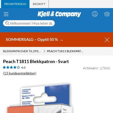
PRIVATPERSON
BEDRIFT
SOMMERSALG – Opptil 50 %
→
BLEKKPATRONER TIL EPSON
PEACH T1811 BLEKKPATRON - SVART
Peach T1811 Blekkpatron - Svart
4.0
Artikkelnr: 17866
(13 kundeanmeldelser)