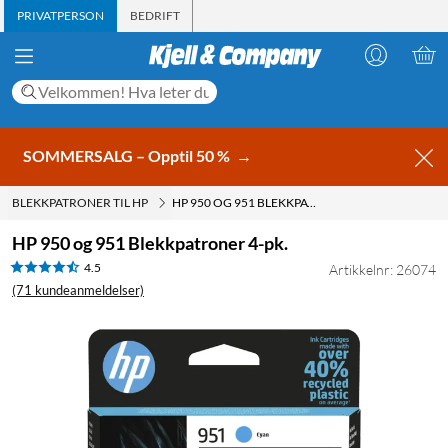
PRIVATPERSON
BEDRIFT
SOMMERSALG – Opptil 50 %
→
BLEKKPATRONER TIL HP
HP 950 OG 951 BLEKKPATRONER 4-PK.
HP 950 og 951 Blekkpatroner 4-pk.
4.5
Artikkelnr: 26074
(71 kundeanmeldelser)