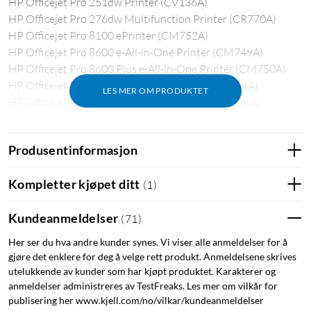
HP Officejet Pro 251dw Printer (CV136A)
HP Officejet Pro 276dw Multifunction Printer (CR770A)
HP Officejet Pro 8100 ePrinter (CM752A)
HP Officejet Pro 8600 e-All-in-One Printer (CM749A)
HP Officejet Pro 8600 Plus e-All-in-One Printer (CM750A)
HP Officejet Pro 8610 e-All-in-One Printer (A7F64A)
LES MER OM PRODUKTET
HP Officejet Pro 8615 e-All-in-One Printer (D7Z36A)
HP Officejet Pro 8620 e-All-in-One Printer (A7F65A)
Produsentinformasjon
Kompletter kjøpet ditt
(
1
)
Kundeanmeldelser
(
71
)
Her ser du hva andre kunder synes. Vi viser alle anmeldelser for å
gjøre det enklere for deg å velge rett produkt. Anmeldelsene skrives
utelukkende av kunder som har kjøpt produktet. Karakterer og
anmeldelser administreres av TestFreaks. Les mer om vilkår for
publisering her www.kjell.com/no/vilkar/kundeanmeldelser