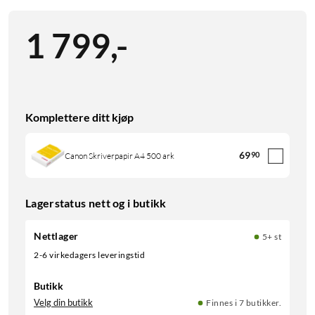
1 799
,
-
Komplettere ditt kjøp
69
90
Canon Skriverpapir A4 500 ark
Lagerstatus nett og i butikk
Nettlager
5+ st
2-6 virkedagers leveringstid
Butikk
Velg din butikk
Finnes i 7 butikker.