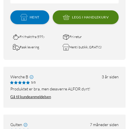
HENT
LEGG I HANDLEKURV
Fri frakt fra 599,-
Fri retur
Rask levering
Hent i butikk, GRATIS!
Wenche B
3 år siden
5/5
Produktet er bra, men dessverre ALFOR dyrt!
Gå til kundeanmeldelsen
Gulten
7 måneder siden