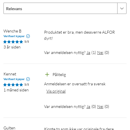
Relevans
Wenche B
Produktet er bra, men dessverre ALFOR 
Verifisert kjøper
dyrt!
5/5
3 år siden
Var anmeldelsen nyttig?
Ja
(
1
)
Nei
(
0
)
Kennet
Pålitelig
Verifisert kjøper
Anmeldelsen er oversatt fra svensk
5/5
1 måned siden
Vis original
Var anmeldelsen nyttig?
Ja
(
0
)
Nei
(
0
)
Gulten
Kjøpte to som ikke var originale fra dere 