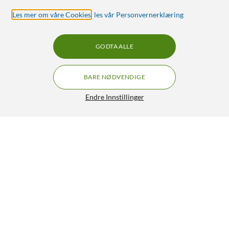
Les mer om våre Cookies
,
les vår Personvernerklæring
GODTA ALLE
BARE NØDVENDIGE
Endre Innstillinger
HP 950 og 951 Blekkpatroner 4-pk.
GRATIS FRAKT
4.5/5
1 799,-
HENT
LEGG I HANDLEKURV