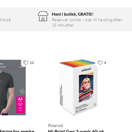
Hent i butikk, GRATIS!
tid på
Reserver online – klar til henting etter
15 minutter
22
4
Polaroid
føring for mørke
Hi-Print Gen 2-papir 60-pk.