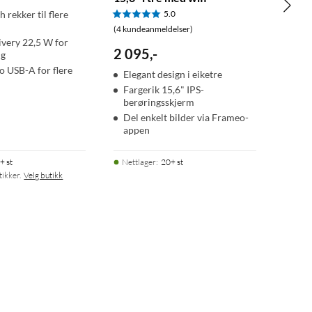
 rekker til flere
5.0
(4 kundeanmeldelser)
very 22,5 W for
2 095
,
-
ng
o USB-A for flere
Elegant design i eiketre
Fargerik 15,6" IPS-
berøringsskjerm
Del enkelt bilder via Frameo-
appen
+ st
Nettlager
:
20+ st
tikker.
Velg butikk