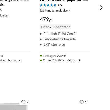
pk.
4.5
.5
(21 kundeanmeldelser)
delser)
479
,
-
Finnes i 2 varianter
For High-Print Gen 2
Selvklebende bakside
2x3" størrelse
 st
Nettlager
:
100+ st
ikker.
Velg butikk
Finnes i 3 butikker.
Velg butikk
2
10