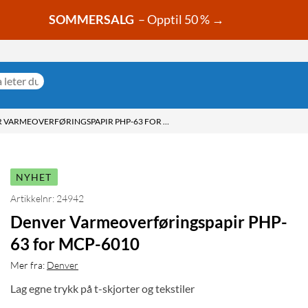
SOMMERSALG
– Opptil 50 % →
DENVER VARMEOVERFØRINGSPAPIR PHP-63 FOR MCP-6010
NYHET
Artikkelnr: 24942
Denver Varmeoverføringspapir PHP-
63 for MCP-6010
Mer fra:
Denver
Lag egne trykk på t-skjorter og tekstiler