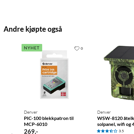
Andre kjøpte også
NYHET
0
Denver
Denver
PIC-100 blekkpatron til
WSW-8120 åtel
MCP-6010
solpanel, wifi og 
269
,
-
3.5