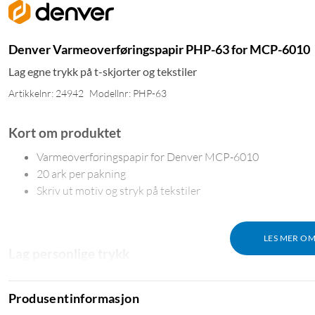
Denver Varmeoverføringspapir PHP-63 for MCP-6010
Lag egne trykk på t-skjorter og tekstiler
Artikkelnr: 24942
Modellnr: PHP-63
Kort om produktet
Varmeoverføringspapir for Denver MCP-6010
20 ark per pakning
Skriv ut motiv og stryk på tekstiler
LES MER O
Lag personlige trykk
Med PHP-63 skriver du ut et valgfritt motiv på Denver MCP-6010 
Resultatet er et holdbart trykk med skarpe farger, perfekt for t-s
Produsentinformasjon