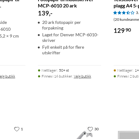
.
MCP-6010 20 ark
plagg A4 5-
139
,
-
3
(20 kundeanmel
side
20 ark fotopapir per
forpakning
-6010
129
90
Laget for Denver MCP-6010-
 5,2 × 9 cm
skriver
Fyll enkelt på for flere
utskrifter
Nettlager
:
50+ st
Nettlager
:
1+
elg butikk
Finnes i 16 butikker.
Velg butikk
Finnes i 2 but
1
30