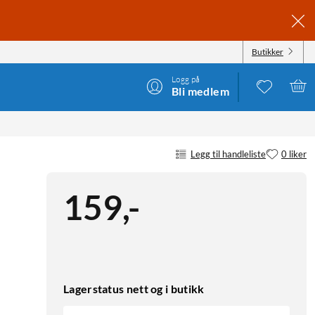
Butikker
Logg på
Bli medlem
Legg til handleliste
0 liker
159
,
-
Lagerstatus nett og i butikk