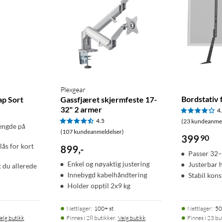
Plexgear
Bordstativ
ap Sort
Gassfjæret skjermfeste 17-
32" 2 armer
4
4.5
(23 kundeanmel
engde på
(107 kundeanmeldelser)
399
90
ås for kort
899
,
-
Passer 32–
Enkel og nøyaktig justering
Justerbar 
t du allerede
Innebygd kabelhåndtering
Stabil kons
Holder opptil 2x9 kg
Nettlager
:
100+ st
Nettlager
:
50
elg butikk
Finnes i 28 butikker.
Velg butikk
Finnes i 23 bu