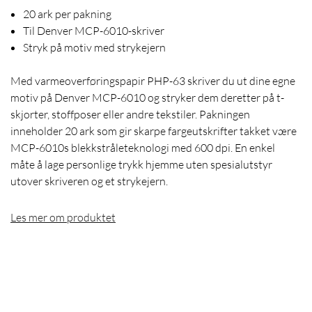
20 ark per pakning
Til Denver MCP-6010-skriver
Stryk på motiv med strykejern
Med varmeoverføringspapir PHP-63 skriver du ut dine egne
motiv på Denver MCP-6010 og stryker dem deretter på t-
skjorter, stoffposer eller andre tekstiler. Pakningen
inneholder 20 ark som gir skarpe fargeutskrifter takket være
MCP-6010s blekkstråleteknologi med 600 dpi. En enkel
måte å lage personlige trykk hjemme uten spesialutstyr
utover skriveren og et strykejern.
Les mer om produktet