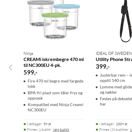
Ninja
IDEAL OF SWEDEN
CREAMi iskrembegre 470 ml
Utility Phone Str
til NC300EU 4-pk.
399
,
-
599
,
-
Justerbar rem – l
opptil 140 cm
Fire 470 ml begre med fargede
lokk
Lomme med glidel
og nøkler
BPA-fri plast som tåler frys og
oppvask
Festes på deksele
har
Kompatibel med Ninja Creami
NC300EU
Nettlager
:
5+ st
Nettlager
:
100+ st
Finnes i 1 butikk.
Velg butikk
Finnes i 26 butikker.
V