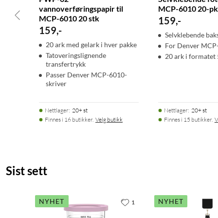
vannoverføringspapir til
MCP-6010 20-pk
MCP-6010 20 stk
159
,
-
159
,
-
Selvklebende bak
20 ark med gelark i hver pakke
For Denver MCP
Tatoveringslignende
20 ark i formatet
transfertrykk
Passer Denver MCP-6010-
skriver
Nettlager
:
20+ st
Nettlager
:
20+ st
Finnes i 16 butikker.
Velg butikk
Finnes i 15 butikker.
V
Sist sett
NYHET
NYHET
1