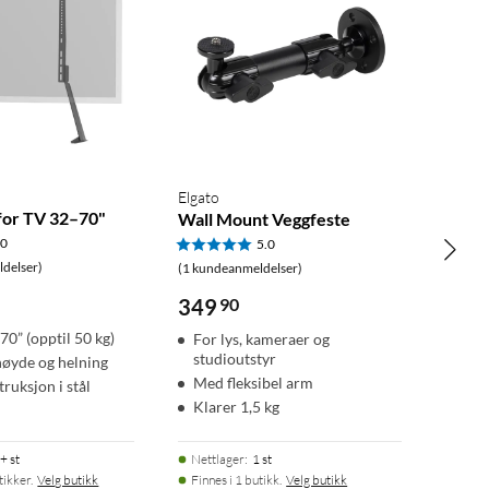
Elgato
 for TV 32–70"
Wall Mount Veggfeste
.0
5.0
delser)
(1 kundeanmeldelser)
349
90
70” (opptil 50 kg)
For lys, kameraer og
studioutstyr
høyde og helning
Med fleksibel arm
truksjon i stål
Klarer 1,5 kg
+ st
Nettlager
:
1 st
tikker.
Velg butikk
Finnes i 1 butikk.
Velg butikk