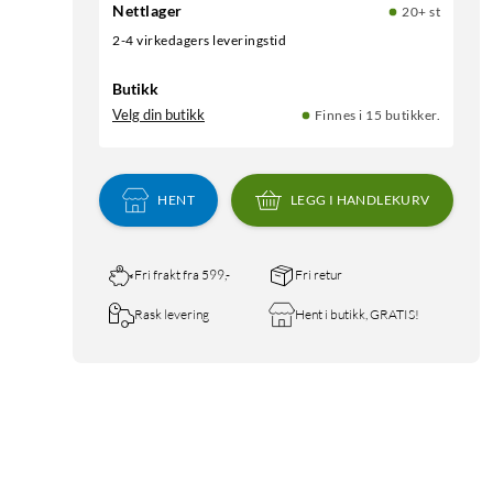
Nettlager
20+ st
2-4 virkedagers leveringstid
Butikk
Velg din butikk
Finnes i 15 butikker.
HENT
LEGG I HANDLEKURV
Fri frakt fra 599,-
Fri retur
Rask levering
Hent i butikk, GRATIS!