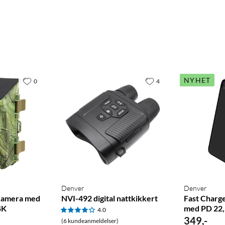
NYHET
0
4
Denver
Denver
kamera med
NVI-492 digital nattkikkert
Fast Char
4K
med PD 22
4.0
349
,
-
(6 kundeanmeldelser)