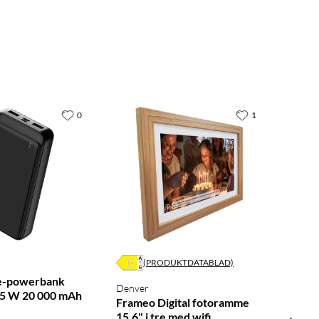
0
1
(PRODUKTDATABLAD)
ge-powerbank
Denver
,5 W 20 000 mAh
Frameo Digital fotoramme
15,6" i tre med wifi