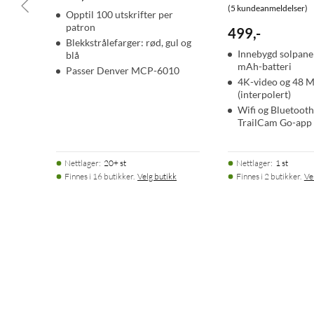
(5 kundeanmeldelser)
Opptil 100 utskrifter per
patron
499
,
-
Blekkstrålefarger: rød, gul og
Innebygd solpane
blå
mAh-batteri
Passer Denver MCP-6010
4K-video og 48 
(interpolert)
Wifi og Bluetoot
TrailCam Go-app
Nettlager
:
20+ st
Nettlager
:
1 st
Finnes i 16 butikker.
Velg butikk
Finnes i 2 butikker.
Ve