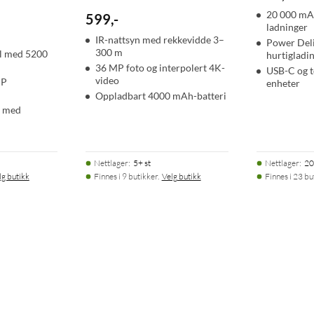
20 000 mAh
599
,
-
ladninger
IR-nattsyn med rekkevidde 3–
Power Deli
300 m
l med 5200
hurtigladi
36 MP foto og interpolert 4K-
USB-C og t
video
MP
enheter
Oppladbart 4000 mAh-batteri
h med
Nettlager
:
5+ st
Nettlager
:
20
lg butikk
Finnes i 9 butikker.
Velg butikk
Finnes i 23 bu