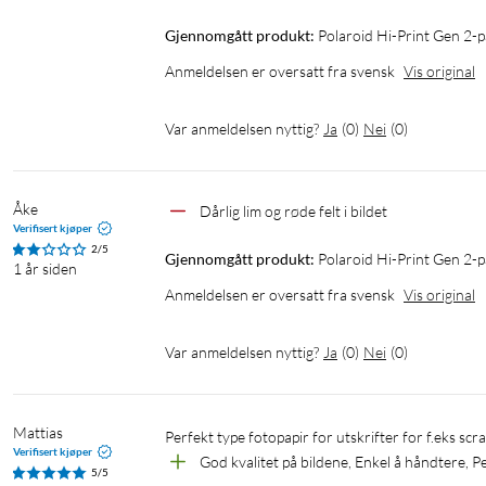
Gjennomgått produkt:
Polaroid Hi-Print Gen 2-
Anmeldelsen er oversatt fra svensk
Vis original
Var anmeldelsen nyttig?
Ja
(
0
)
Nei
(
0
)
Åke
Dårlig lim og røde felt i bildet
Verifisert kjøper
2/5
Gjennomgått produkt:
Polaroid Hi-Print Gen 2-
1 år siden
Anmeldelsen er oversatt fra svensk
Vis original
Var anmeldelsen nyttig?
Ja
(
0
)
Nei
(
0
)
Mattias
Perfekt type fotopapir for utskrifter for f.eks scr
Verifisert kjøper
God kvalitet på bildene, Enkel å håndtere, P
5/5