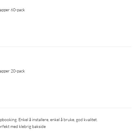
papper 60-pack
papper 20-pack
apbooking. Enkel å installere, enkel å bruke, god kvalitet.
erfekt med klebrig bakside