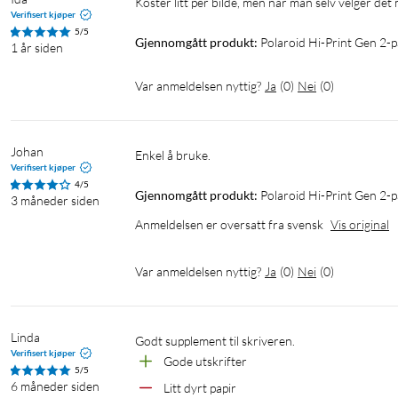
Koster litt per bilde, men når man selv velger de
Verifisert kjøper
5/5
Gjennomgått produkt:
Polaroid Hi-Print Gen 2-p
1 år siden
Var anmeldelsen nyttig?
Ja
(
0
)
Nei
(
0
)
Johan
Enkel å bruke.
Verifisert kjøper
4/5
Gjennomgått produkt:
Polaroid Hi-Print Gen 2-
3 måneder siden
Anmeldelsen er oversatt fra svensk
Vis original
Var anmeldelsen nyttig?
Ja
(
0
)
Nei
(
0
)
Linda
Godt supplement til skriveren.
Verifisert kjøper
Gode utskrifter
5/5
6 måneder siden
Litt dyrt papir