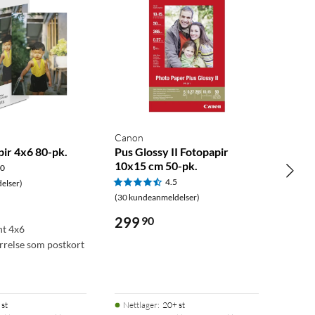
Canon
pir 4x6 80-pk.
Pus Glossy II Fotopapir
10x15 cm 50-pk.
.0
4.5
elser)
(30 kundeanmeldelser)
299
90
nt 4x6
relse som postkort
 st
Nettlager
:
20+ st