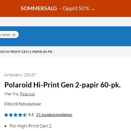
SOMMERSALG
– Opptil 50 % →
D HI-PRINT GEN 2-PAPIR 60-PK.
Artikkelnr: 20637
Polaroid Hi-Print Gen 2-papir 60-pk.
Mer fra:
Polaroid
Film til fotoskriver
4.5
21 kundeanmeldelser
For High-Print Gen 2