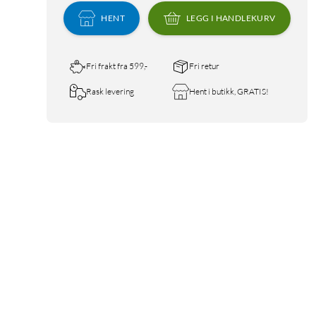
HENT
LEGG I HANDLEKURV
Fri frakt fra 599,-
Fri retur
Rask levering
Hent i butikk, GRATIS!