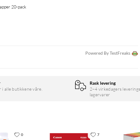
papper 20-pack
Powered By TestFreaks
r
Rask levering
r i alle butikkene våre.
2–4 virkedagers leverings
lagervarer
0
7