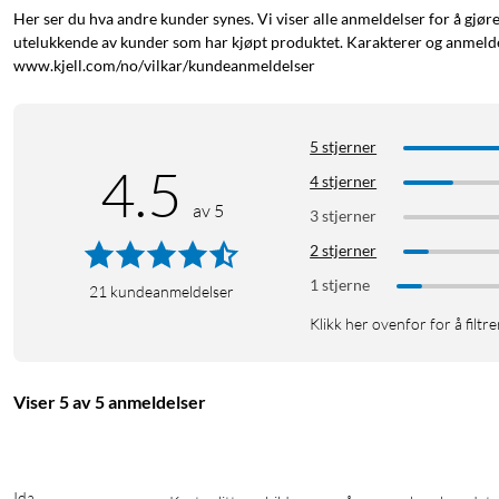
Her ser du hva andre kunder synes. Vi viser alle anmeldelser for å gjør
utelukkende av kunder som har kjøpt produktet. Karakterer og anmeldel
www.kjell.com/no/vilkar/kundeanmeldelser
5 stjerner
4.5
4 stjerner
av 5
3 stjerner
2 stjerner
1 stjerne
21
kundeanmeldelser
Klikk her ovenfor for å filtre
Viser 5 av 5 anmeldelser
Ida