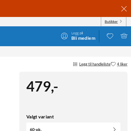
Butikker
Logg på
Bli medlem
Legg til handleliste
4 liker
479
,
-
Valgt variant
60-pk.