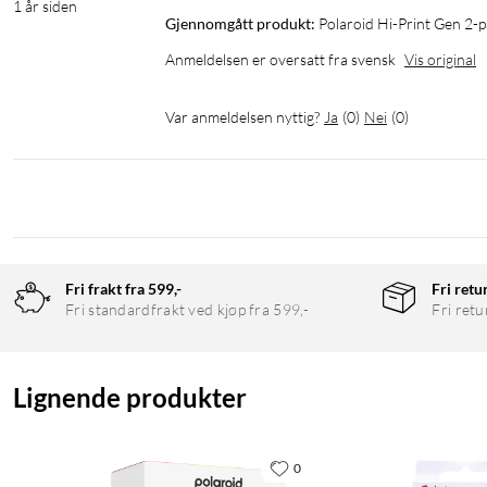
1 år siden
Gjennomgått produkt:
Polaroid Hi-Print Gen 2-
Anmeldelsen er oversatt fra svensk
Vis original
Var anmeldelsen nyttig?
Ja
(
0
)
Nei
(
0
)
Fri frakt fra 599,-
Fri retu
Fri standardfrakt ved kjøp fra 599,-
Fri retu
Lignende produkter
0