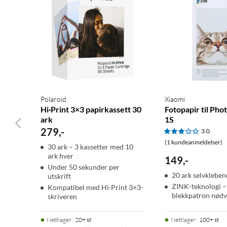
Polaroid
Xiaomi
Hi·Print 3×3 papirkassett 30
Fotopapir til Pho
ark
1S
279
,
-
3.0
(1 kundeanmeldelser)
30 ark – 3 kassetter med 10
ark hver
149
,
-
Under 50 sekunder per
20 ark selvkleben
utskrift
ZINK-teknologi –
Kompatibel med Hi·Print 3×3-
blekkpatron nødv
skriveren
Nettlager
:
20+ st
Nettlager
:
100+ st