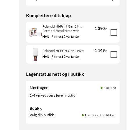
Komplettere ditt kjøp
Polaroid Hi-Print Gen 2 Kit
1 390
,
-
Portabel fotoskriver Hvit
Hvit
Finnes i 2 varianter
1 149
,
-
Polaroid Hi-Print Gen 2 Hvit
Hvit
Finnes i 2 varianter
Lagerstatus nett og i butikk
Nettlager
100+ st
2-4 virkedagers leveringstid
Butikk
Velg din butikk
Finnes i 3 butikker.