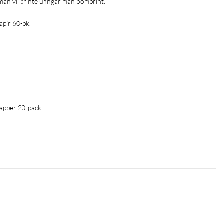
t man vil printe unngår man bomprint.
apir 60-pk.
papper 20-pack