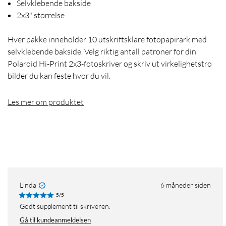
Selvklebende bakside
2x3" størrelse
Hver pakke inneholder 10 utskriftsklare fotopapirark med
selvklebende bakside. Velg riktig antall patroner for din
Polaroid Hi-Print 2x3-fotoskriver og skriv ut virkelighetstro
bilder du kan feste hvor du vil.
Les mer om produktet
Linda
6 måneder siden
5/5
Godt supplement til skriveren.
Gå til kundeanmeldelsen