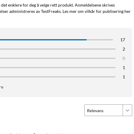
e det enklere for deg å velge rett produkt. Anmeldelsene skrives
ser administreres av TestFreaks. Les mer om vilkår for publisering her
17
2
0
1
1
re
Relevans