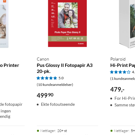
Canon
Polaroid
to Printer
Pus Glossy II Fotopapir A3
Hi-Print Pa
20-pk.
4
5.0
(1 kundeanmeld
(10 kundeanmeldelser)
479
,
-
499
90
For Hi-Pri
de fotopapir
Ekte fotoutseende
Samme stør
 ingen
endig
Nettlager
:
20+ st
Nettlager
:
5+