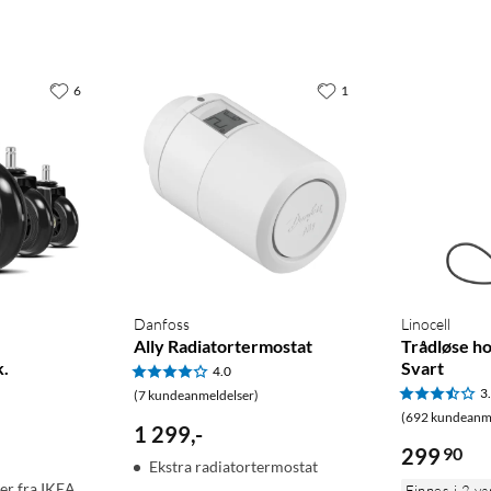
6
1
Danfoss
Linocell
Ally Radiatortermostat
Trådløse h
k.
Svart
4.0
3
(7 kundeanmeldelser)
(692 kundeanme
1 299
,
-
299
90
Ekstra radiatortermostat
er fra IKEA
Finnes i 2 va