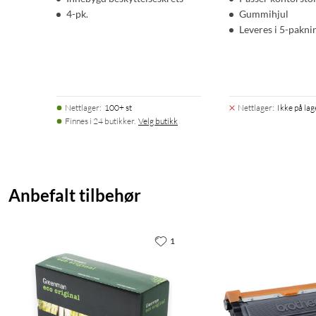
4-pk.
Gummihjul
Leveres i 5-pakni
Nettlager
:
100+ st
Nettlager
:
Ikke på lag
Finnes i 24 butikker.
Velg butikk
Anbefalt tilbehør
1