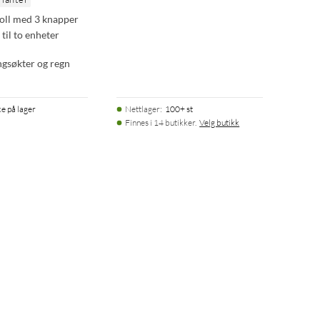
oll med 3 knapper
til to enheter
ingsøkter og regn
ke på lager
Nettlager
:
100+ st
Finnes i 14 butikker.
Velg butikk