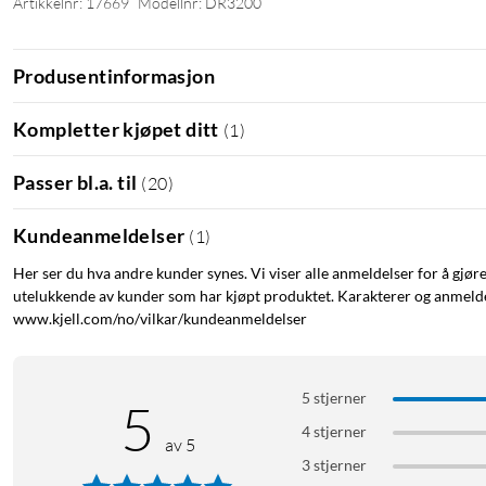
Artikkelnr: 17669
Modellnr: DR3200
Produsentinformasjon
Kompletter kjøpet ditt
(
1
)
Passer bl.a. til
(
20
)
Kundeanmeldelser
(
1
)
Her ser du hva andre kunder synes. Vi viser alle anmeldelser for å gjør
utelukkende av kunder som har kjøpt produktet. Karakterer og anmeldel
www.kjell.com/no/vilkar/kundeanmeldelser
5 stjerner
5
4 stjerner
av 5
3 stjerner