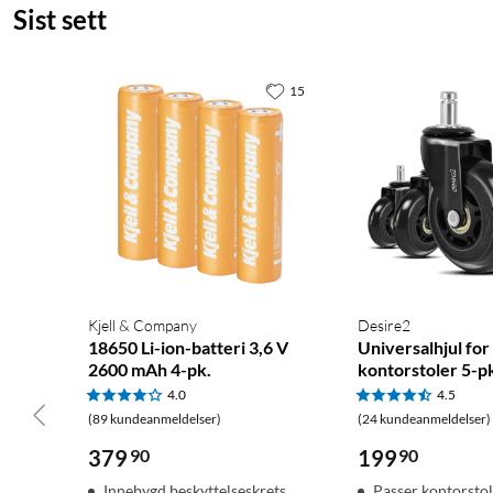
Sist sett
15
Kjell & Company
Desire2
18650 Li-ion-batteri 3,6 V
Universalhjul for
2600 mAh 4-pk.
kontorstoler 5-p
4.0
4.5
(89 kundeanmeldelser)
(24 kundeanmeldelser)
379
90
199
90
Innebygd beskyttelseskrets
Passer kontorstol