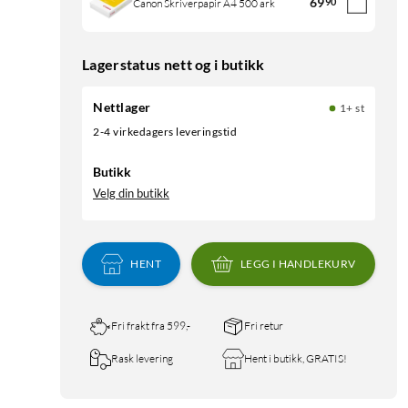
69
90
Canon Skriverpapir A4 500 ark
Lagerstatus nett og i butikk
Nettlager
1+ st
2-4 virkedagers leveringstid
Butikk
Velg din butikk
HENT
LEGG I HANDLEKURV
Fri frakt fra 599,-
Fri retur
Rask levering
Hent i butikk, GRATIS!