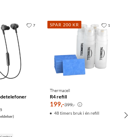
SPAR 200 KR
7
1
Thermacell
odetelefoner
R4 refill
199
,
-
399,-
.5
48 timers bruk i én refill
ldelser)
rianter