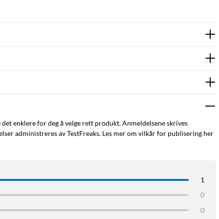
e det enklere for deg å velge rett produkt. Anmeldelsene skrives
ser administreres av TestFreaks. Les mer om vilkår for publisering her
1
0
0