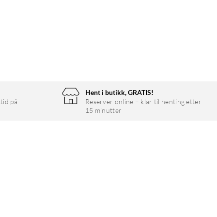
Hent i butikk, GRATIS!
tid på
Reserver online – klar til henting etter
15 minutter