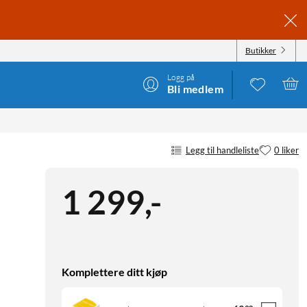
Butikker
Logg på
Bli medlem
Legg til handleliste
0 liker
1 299
,
-
Komplettere ditt kjøp