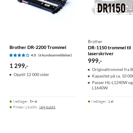
Brother
Brother DR-2200 Trommel
DR-1150 trommel til
laserskriver
4.0
(6 kundeanmeldelser)
999
,
-
1 299
,
-
Originaltrommel fra 
Opptil 12 000 sider
Kapasitet på ca. 10 00
Passer HL-L1240W o
L1640W
Nettlager
:
5+ st
Nettlager
:
1 st
Finnes i 1 butikk.
Velg butikk