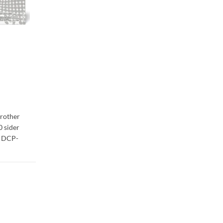
Brother
0 sider
g DCP-