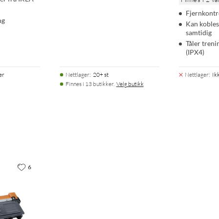
Fjernkontr
ng
Kan kobles 
samtidig
Tåler tren
(IPX4)
er
Nettlager
:
20+ st
Nettlager
:
Ik
Finnes i 13 butikker.
Velg butikk
6