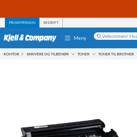
PRIVATPERSON
BEDRIFT
Meny
KONTOR
SKRIVERE OG TILBEHØR
TONER
TONER TIL BROTHER