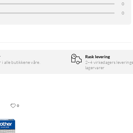
0
0
r
Rask levering
r i alle butikkene våre.
2–4 virkedagers leverings
lagervarer
0