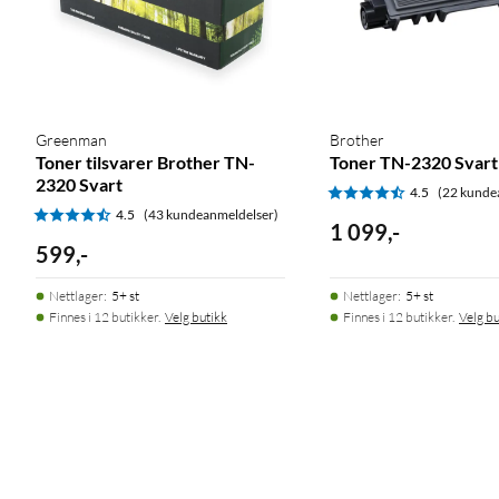
Greenman
Brother
Toner tilsvarer Brother TN-
Toner TN-2320 Svart
2320 Svart
4.5
(22 kunde
4.5
(43 kundeanmeldelser)
1 099
,
-
599
,
-
Nettlager
:
5+ st
Nettlager
:
5+ st
Finnes i 12 butikker.
Velg butikk
Finnes i 12 butikker.
Velg bu