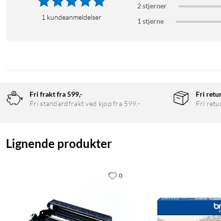
2 stjerner
1
kundeanmeldelser
1 stjerne
Fri frakt fra 599,-
Fri retu
Fri standardfrakt ved kjøp fra 599,-
Fri retu
Lignende produkter
0