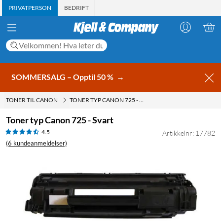
PRIVATPERSON
BEDRIFT
SOMMERSALG – Opptil 50 %
→
TONER TIL CANON
TONER TYP CANON 725 - SVART
Toner typ Canon 725 - Svart
4.5
Artikkelnr: 17782
(6 kundeanmeldelser)