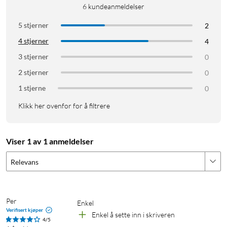
6
kundeanmeldelser
5 stjerner
2
4 stjerner
4
3 stjerner
0
2 stjerner
0
1 stjerne
0
Klikk her ovenfor for å filtrere
Viser 1 av 1 anmeldelser
Relevans
Per
Enkel
Verifisert kjøper
Enkel å sette inn i skriveren
4/5