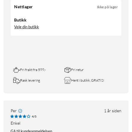
Nettlager
Ikke på lager
Butikk
Velg din butikk
Fri frakt fra 599,-
Fri retur
Rask levering
Hent i butikk, GRATIS!
Per
1 år siden
4/5
Enkel
Gå til kundeanmeldelsen