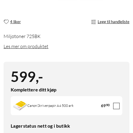
4 liker
Legg til handleliste
Miljøtoner 725BK
Les mer om produktet
599
,
-
Komplettere ditt kjøp
69
90
Canon Skriverpapir A4 500 ark
Lagerstatus nett og i butikk