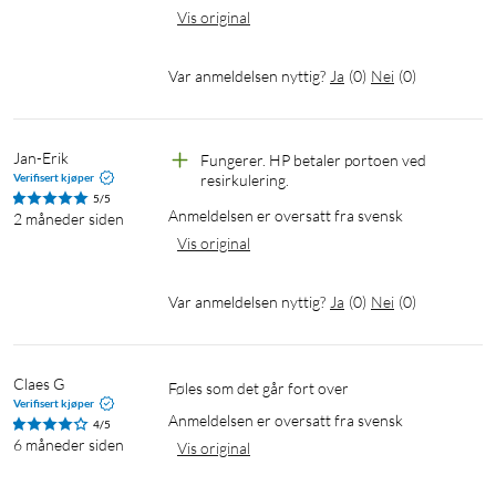
Vis original
Var anmeldelsen nyttig?
Ja
(
0
)
Nei
(
0
)
Jan-Erik
Fungerer. HP betaler portoen ved 
Verifisert kjøper
resirkulering.
5/5
Anmeldelsen er oversatt fra svensk
2 måneder siden
Vis original
Var anmeldelsen nyttig?
Ja
(
0
)
Nei
(
0
)
Claes G
Føles som det går fort over
Verifisert kjøper
Anmeldelsen er oversatt fra svensk
4/5
6 måneder siden
Vis original