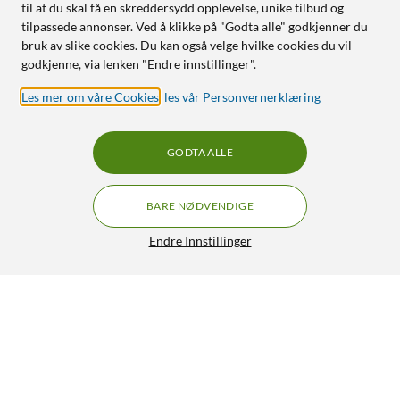
til at du skal få en skreddersydd opplevelse, unike tilbud og
tilpassede annonser. Ved å klikke på "Godta alle" godkjenner du
bruk av slike cookies. Du kan også velge hvilke cookies du vil
godkjenne, via lenken "Endre innstillinger".
Les mer om våre Cookies
,
les vår Personvernerklæring
GODTA ALLE
BARE NØDVENDIGE
Endre Innstillinger
HP Toner 142A - Svart
799,-
4/5
HENT
LEGG I HANDLEKURV