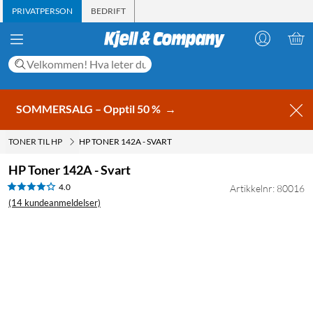
PRIVATPERSON
BEDRIFT
SOMMERSALG – Opptil 50 %
→
TONER TIL HP
HP TONER 142A - SVART
HP Toner 142A - Svart
4.0
Artikkelnr: 80016
(14 kundeanmeldelser)