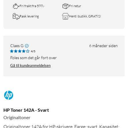
Fri frakt fra 599,-
Fri retur
Rask levering
Hent i butikk, GRATIS!
Claes G
6 måneder siden
4/5
Føles som det går fort over
Gå til kundeanmeldelsen
HP Toner 142A - Svart
Originaltoner
Originaltoner 142A for HP-skrivere. Farge: svart. Kapasitet: