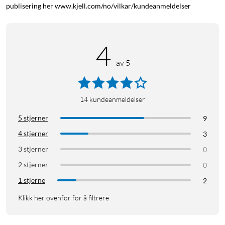
publisering her www.kjell.com/no/vilkar/kundeanmeldelser
4
av 5
14
kundeanmeldelser
5 stjerner
9
4 stjerner
3
3 stjerner
0
2 stjerner
0
1 stjerne
2
Klikk her ovenfor for å filtrere