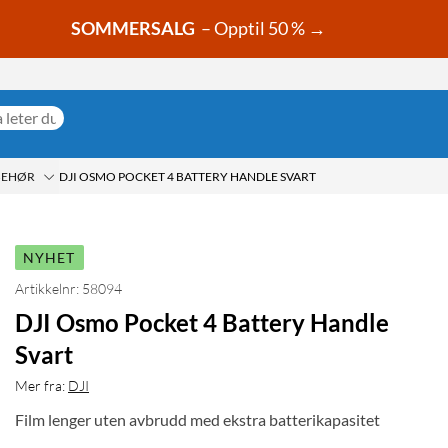
SOMMERSALG
– Opptil 50 % →
BEHØR
DJI OSMO POCKET 4 BATTERY HANDLE SVART
NYHET
Artikkelnr: 58094
DJI Osmo Pocket 4 Battery Handle
Svart
Mer fra:
DJI
Film lenger uten avbrudd med ekstra batterikapasitet