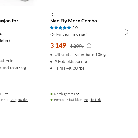
DJI
asjon for
Neo Fly More Combo
5.0
.0
(34 kundeanmeldelser)
elser)
3 149
,
-
4 299,-
Ultralett – veier bare 135 g
batterier
AI-objektsporing
e mot over- og
Film i 4K 30 fps
0+ st
Nettlager
:
5+ st
tikker.
Velg butikk
Finnes i 7 butikker.
Velg butikk