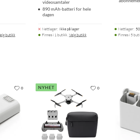
abonneme
videosamtaler
890 mAh-batteri for hele
dagen
Nettlager
:
Ikke på lager
Nettlager
:
50
elg butikk
Finnes i 1 butikk.
Velg butikk
Finnes i 5 but
NYHET
0
0