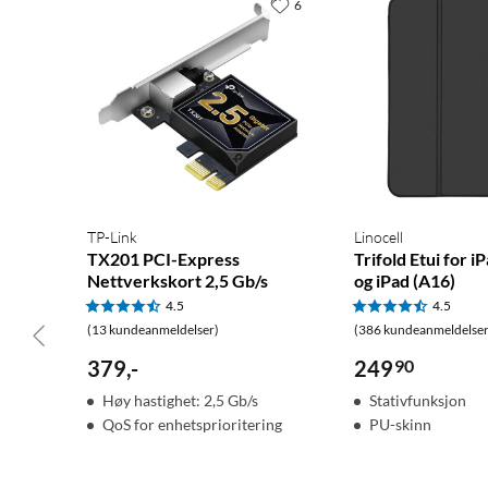
6
TP-Link
Linocell
TX201 PCI-Express
Trifold Etui for i
Nettverkskort 2,5 Gb/s
og iPad (A16)
4.5
4.5
(13 kundeanmeldelser)
(386 kundeanmeldelser
379
,
-
249
90
Høy hastighet: 2,5 Gb/s
Stativfunksjon
QoS for enhetsprioritering
PU-skinn