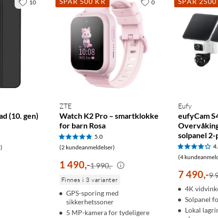
SPAR 500 KR
SPAR 2500
10
0
ZTE
Eufy
Pad (10. gen)
Watch K2 Pro – smartklokke
eufyCam S
for barn Rosa
Overvåkin
solpanel 2-
5.0
4
)
(2 kundeanmeldelser)
(4 kundeanmeld
1 490
,
-
1 990,-
7 490
,
-
9 
Finnes i 3 varianter
4K vidvink
GPS-sporing med
Solpanel fo
sikkerhetssoner
Lokal lagri
5 MP-kamera for tydeligere