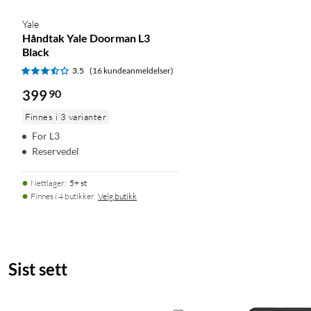
Vekt: 67,6 g
Tilkobling: USB-C (USB 3.1)
Yale
Montering: 1/4"-gjenge
Håndtak Yale Doorman L3
Black
Kompatibilitet: Osmo Pocket 4, Osmo Pocket 3
Farge: Svart
3.5
(16 kundeanmeldelser)
399
90
I pakken
Finnes i 3 varianter
1 × DJI Osmo Pocket 4 Battery Handle
For L3
Reservedel
Nettlager
:
5+ st
Finnes i 4 butikker.
Velg butikk
Sist sett