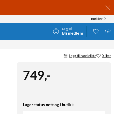
Butikker
Logg på
Bli medlem
Legg til handleliste
0 liker
749
,
-
Lagerstatus nett og i butikk