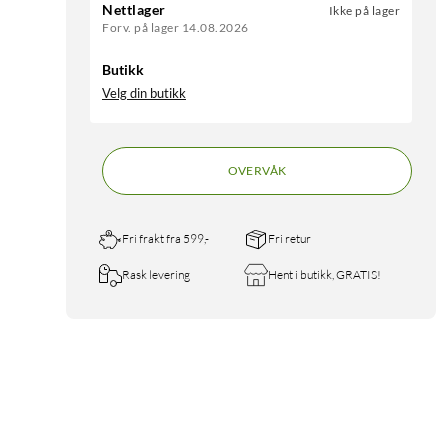
Nettlager
Ikke på lager
Forv. på lager 14.08.2026
Butikk
Velg din butikk
OVERVÅK
Fri frakt fra 599,-
Fri retur
Rask levering
Hent i butikk, GRATIS!