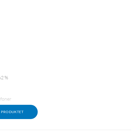
62 %
efoner
M PRODUKTET