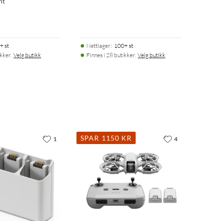
nt
+ st
Nettlager
:
100+ st
ikker.
Velg butikk
Finnes i 28 butikker.
Velg butikk
SPAR 1150 KR
1
4