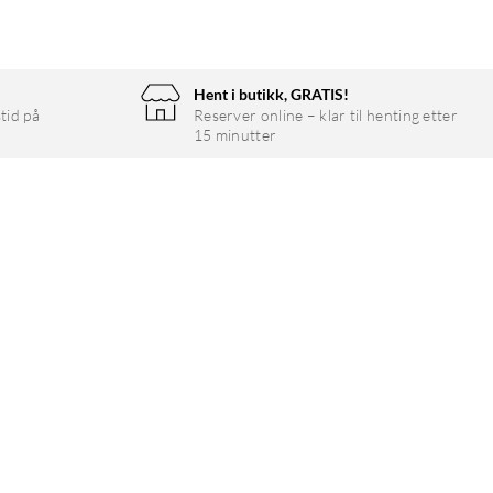
Hent i butikk, GRATIS!
tid på
Reserver online – klar til henting etter
15 minutter