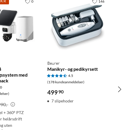
 KR
0
146
Beurer
4
Manikyr- og pedikyrsett
gssystem med
4.5
pack
(178 kundeanmeldelser)
.0
499
90
elser)
7 slipehoder
990,-
el + 360° PTZ
r helårsdrift
ng uten