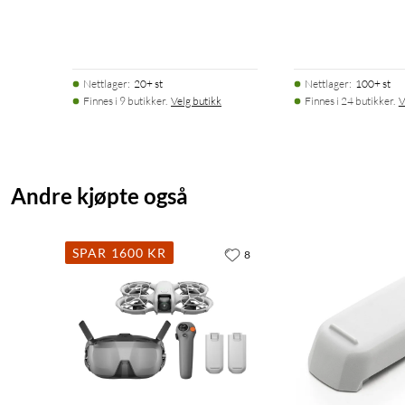
Nettlager
:
20+ st
Nettlager
:
100+ st
Finnes i 9 butikker.
Velg butikk
Finnes i 24 butikker.
V
Andre kjøpte også
SPAR 1600 KR
8