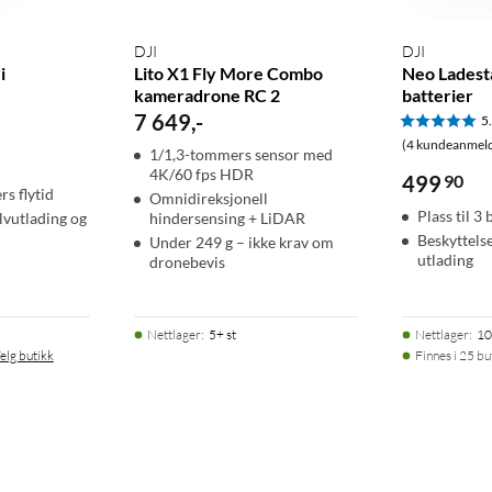
DJI
DJI
i
Lito X1 Fly More Combo
Neo Ladest
kameradrone RC 2
batterier
7 649
,
-
5
(4 kundeanmeld
1/1,3-tommers sensor med
4K/60 fps HDR
499
90
rs flytid
Omnidireksjonell
Plass til 3 
lvutlading og
hindersensing + LiDAR
Beskyttels
Under 249 g – ikke krav om
utlading
dronebevis
Nettlager
:
5+ st
Nettlager
:
10
elg butikk
Finnes i 25 bu