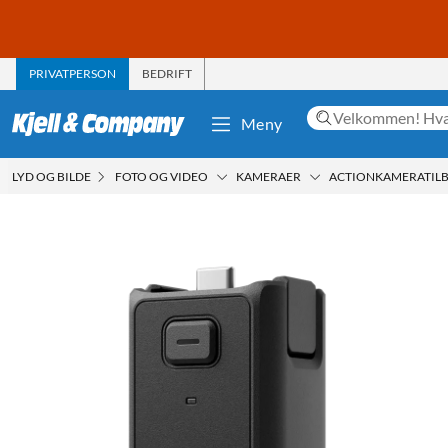
PRIVATPERSON
BEDRIFT
Meny
LYD OG BILDE
FOTO OG VIDEO
KAMERAER
ACTIONKAMERATIL