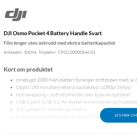
DJI Osmo Pocket 4 Battery Handle Svart
Film lenger uten avbrudd med ekstra batterikapasitet
Artikkelnr: 58094
Modellnr: CP.OS.00000548.01
Kort om produktet
Innebygd 1080 mAh-batteri forlenger driftstiden med ca. 
Opptil 150 minutters ekstra opptakstid (1080p/24 fps)
Hot-swapping – bytt strømkilde uten å pause opptaket
USB-C-port (USB 3.1) for eksterne mikrofoner og hodetel
1/4"-gjenge for stativer og tilbehør
LES MER O
Kompakt og sammenleggbar design, bare 68 g