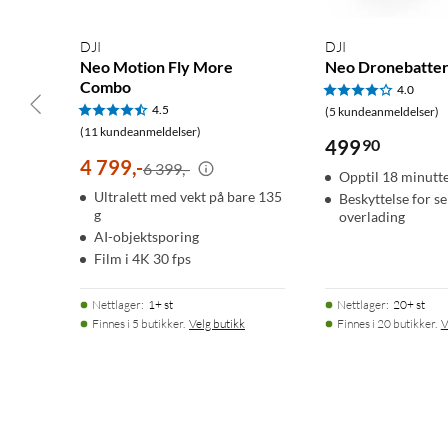
DJI
DJI
Neo Motion Fly More
Neo Dronebatter
Combo
4.0
4.5
(5 kundeanmeldelser)
(11 kundeanmeldelser)
499
90
4 799
,
-
6 399,-
Opptil 18 minutte
Ultralett med vekt på bare 135
Beskyttelse for se
g
overlading
AI-objektsporing
Film i 4K 30 fps
Nettlager
:
1+ st
Nettlager
:
20+ st
Finnes i 5 butikker.
Velg butikk
Finnes i 20 butikker.
V