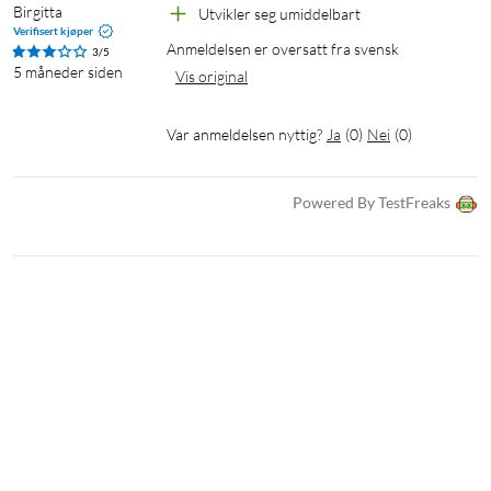
Birgitta
Utvikler seg umiddelbart
Verifisert kjøper
Anmeldelsen er oversatt fra svensk
3/5
5 måneder siden
Vis original
Var anmeldelsen nyttig?
Ja
(
0
)
Nei
(
0
)
Powered By TestFreaks