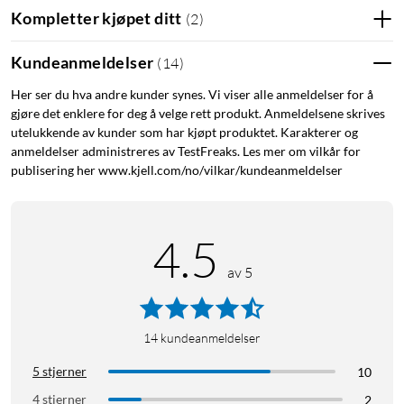
Forbedret automatisk eksponering for skarpere og mer
Kompletter kjøpet ditt
(
2
)
livlige bilder
Mer brukervennlig! Vri objektivet, og kameraet er klart
Kundeanmeldelser
(
14
)
til bruk.
Parallaxkorrigering sikrer at objektet er i midten.
Her ser du hva andre kunder synes. Vi viser alle anmeldelser for å
gjøre det enklere for deg å velge rett produkt. Anmeldelsene skrives
Raskere utskrifter – tar bare 5 sekunder!
utelukkende av kunder som har kjøpt produktet. Karakterer og
anmeldelser administreres av TestFreaks. Les mer om vilkår for
Lett å bruke!
publisering her www.kjell.com/no/vilkar/kundeanmeldelser
Vri på objektivet for å begynne å ta bilder. Vri igjen for Close-
up mode. Så enkelt! Perfekt for avstand mellom 30 og 50 cm.
På tide med en selfie? Bruk det innebygde speilet til å ta
4.5
nettopp det bildet du vil. Blitsen tilpasser seg automatisk
etter lysforholdene, selv i Close-up mode.
av 5
Spesifikasjoner
14
kundeanmeldelser
Film: Fujifilm Instax Mini Instant film
(
20239
)
Bildemål: 62x46 mm
5 stjerner
10
Objektiv: f = 60 mm, 1:12.7
4 stjerner
2