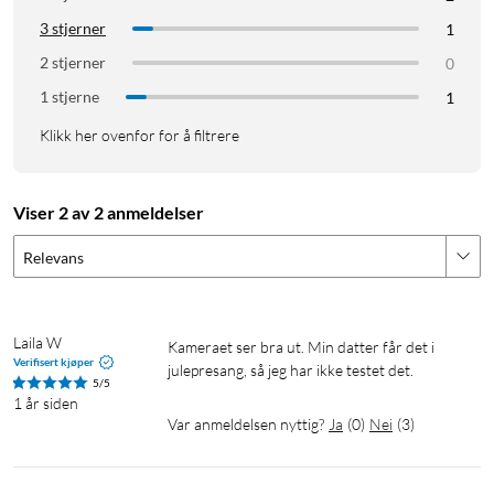
Eksponering: Automatisk (ISO 800)
3 stjerner
1
Batterier: 2x AA-batterier (inkludert)
Mål: 104x66x122 mm
2 stjerner
0
Vekt: 306 g (uten batterier og film)
1 stjerne
1
Klikk her ovenfor for å filtrere
Viser 2 av 2 anmeldelser
Relevans
Laila W
Kameraet ser bra ut. Min datter får det i 
Verifisert kjøper
julepresang, så jeg har ikke testet det. 
5/5
1 år siden
Var anmeldelsen nyttig?
Ja
(
0
)
Nei
(
3
)