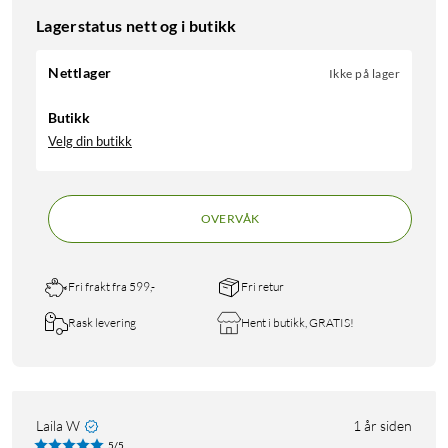
Lagerstatus nett og i butikk
Nettlager
Ikke på lager
Butikk
Velg din butikk
OVERVÅK
Fri frakt fra 599,-
Fri retur
Rask levering
Hent i butikk, GRATIS!
Laila W
1 år siden
5/5