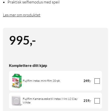
Praktisk selfiemodus med speil
Les mer om produktet
995
,
-
Komplettere ditt kjøp
249
,
-
Fujifilm Instax mini-film 20-pk.
Fujifilm Kameraveske til Instax Mini 12 Clay
219
,
-
White