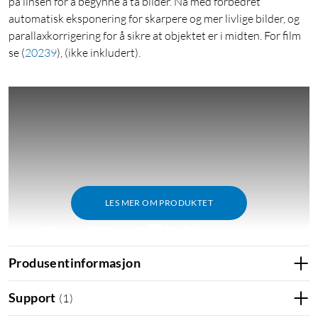
på linsen for å begynne å ta bilder. Nå med forbedret
automatisk eksponering for skarpere og mer livlige bilder, og
parallaxkorrigering for å sikre at objektet er i midten. For film
se
(
20239
)
, (ikke inkludert).
LES MER OM PRODUKTET
Produsentinformasjon
Support
(
1
)
Funksjoner