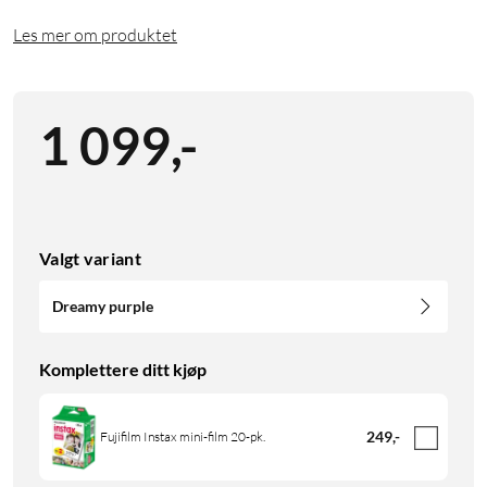
Les mer om produktet
1 099
,
-
Valgt variant
Dreamy purple
Komplettere ditt kjøp
249
,
-
Fujifilm Instax mini-film 20-pk.