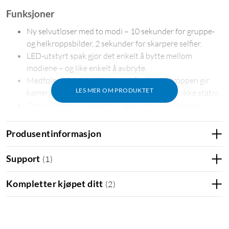
Funksjoner
Ny selvutløser med to modi – 10 sekunder for gruppe-
og helkroppsbilder, 2 sekunder for skarpere selfier.
LED-utstyrt spak gjør det enkelt å bytte mellom
modiene – og like enkelt å avbryte.
Medfølgende vinkeltilbehør i håndleddsstroppen gir
LES MER OM PRODUKTET
kameraet en lett oppovervinkel – du trenger ikke stativ.
Drei på linsen for å starte – drei igjen for Close up-
modus (30–50 cm).
Automatisk lystilpasning for lyse og livlige bilder
Produsentinformasjon
uansett miljø.
Innebygd selfie-speil slik at du alltid får med deg selv på
Support
(
1
)
bildet.
Fremkalling på ca. 90 sekunder.
Kompletter kjøpet ditt
(
2
)
Fang den perfekte vinkelen