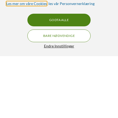
Les mer om våre Cookies
,
les vår Personvernerklæring
GODTA ALLE
BARE NØDVENDIGE
Endre Innstillinger
Fujifilm Instax Mini 13 Dreamy purple
GRATIS FRAKT
1 099,-
HENT
LEGG I HANDLEKURV