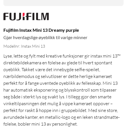
Fujifilm Instax Mini 13 Dreamy purple
Gjør hverdagslige øyeblikk til varige minner
Modellnr: Instax Mini 13
Lyse, lette og fylt med kreative funksjoner gir instax mini 13™
direktebildekamera en følelse av glede til hvert spontant
øyeblikk. Takket være det innebygde selfie-speilet,
nærbildemodus og selvutløser er dette herlige kameraet
perfekt for å fange uventede øyeblikk av fellesskap. Mini 13
har automatisk eksponering og blysskontroll som tilpasser
seg både i sterkt lys og svakt lys. I tillegg gjør den smarte
vinkeltilpasningen det mulig å vippe kameraet oppover –
perfekt for raskt å hoppe inn i gruppebildet. Med sine store,
avrundede kanter, en metallic-logo og en leken strandmatte-
følelse, bobler mini 13 av personlighet.