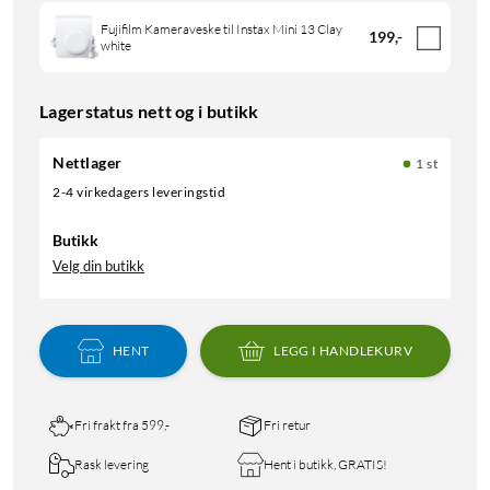
Fujifilm Kameraveske til Instax Mini 13 Clay
199
,
-
white
Lagerstatus nett og i butikk
Nettlager
1 st
2-4 virkedagers leveringstid
Butikk
Velg din butikk
HENT
LEGG I HANDLEKURV
Fri frakt fra 599,-
Fri retur
Rask levering
Hent i butikk, GRATIS!