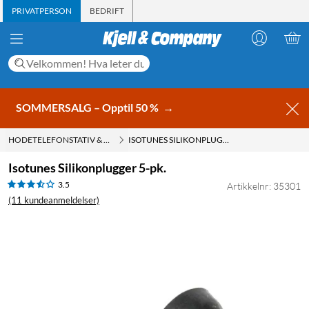
PRIVATPERSON
BEDRIFT
SOMMERSALG – Opptil 50 %
→
HODETELEFONSTATIV & TILBEHØR
ISOTUNES SILIKONPLUGGER 5-PK.
Isotunes Silikonplugger 5-pk.
3.5
Artikkelnr: 35301
(11 kundeanmeldelser)