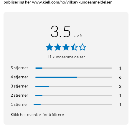
publisering her www.kjell.com/no/vilkar/kundeanmeldelser
3.5
av 5
11
kundeanmeldelser
5 stjerner
1
4 stjerner
6
3 stjerner
2
2 stjerner
1
1 stjerne
1
Klikk her ovenfor for å filtrere