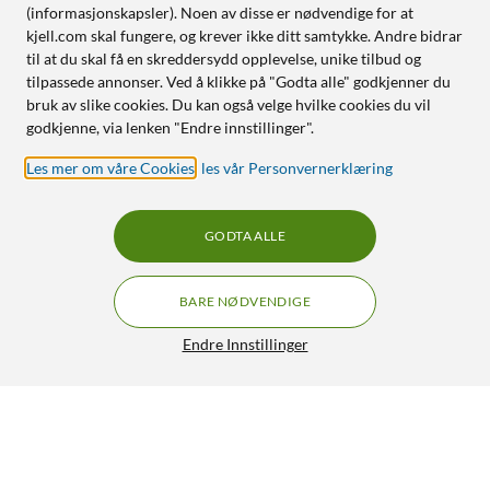
(informasjonskapsler). Noen av disse er nødvendige for at
kjell.com skal fungere, og krever ikke ditt samtykke. Andre bidrar
til at du skal få en skreddersydd opplevelse, unike tilbud og
tilpassede annonser. Ved å klikke på "Godta alle" godkjenner du
bruk av slike cookies. Du kan også velge hvilke cookies du vil
godkjenne, via lenken "Endre innstillinger".
Les mer om våre Cookies
,
les vår Personvernerklæring
GODTA ALLE
BARE NØDVENDIGE
Endre Innstillinger
Isotunes Silikonplugger 5-pk.
239,90
3.5/5
HENT
LEGG I HANDLEKURV