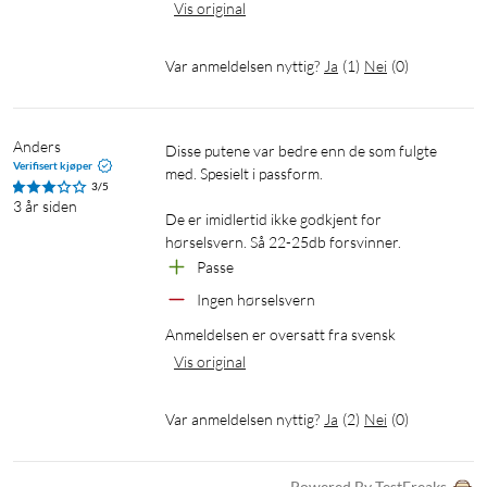
Vis original
Var anmeldelsen nyttig?
Ja
(
1
)
Nei
(
0
)
Anders
Disse putene var bedre enn de som fulgte 
Verifisert kjøper
med. Spesielt i passform.

3/5
3 år siden
De er imidlertid ikke godkjent for 
hørselsvern. Så 22-25db forsvinner.
Passe
Ingen hørselsvern
Anmeldelsen er oversatt fra svensk
Vis original
Var anmeldelsen nyttig?
Ja
(
2
)
Nei
(
0
)
Powered By TestFreaks