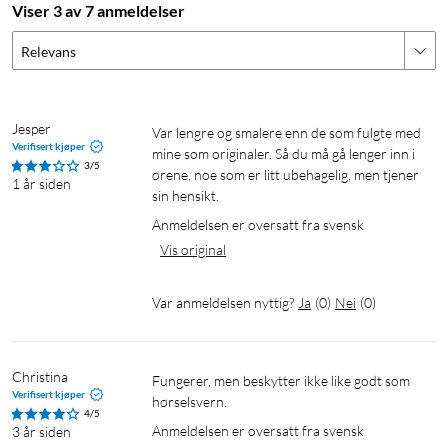
Viser 3 av 7 anmeldelser
Relevans
Jesper
Var lengre og smalere enn de som fulgte med 
Verifisert kjøper
mine som originaler. Så du må gå lenger inn i 
3/5
ørene, noe som er litt ubehagelig, men tjener 
1 år siden
sin hensikt.
Anmeldelsen er oversatt fra svensk
Vis original
Var anmeldelsen nyttig?
Ja
(
0
)
Nei
(
0
)
Christina
Fungerer, men beskytter ikke like godt som 
Verifisert kjøper
hørselsvern.
4/5
Anmeldelsen er oversatt fra svensk
3 år siden