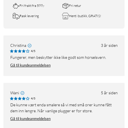
Fri frakt fra 599,-
Fri retur
Rask levering
Hent i butikk, GRATIS!
Christina
3 år siden
4/5
Fungerer, men beskytter ikke like godt som hørselsvern.
Gå til kundeanmeldelsen
Wani
5 år siden
4/5
De kunne vært enda smalere så vi med små ører kunne fått
dem inn lengre. Når vanlige plugger er for store.
Gå til kundeanmeldelsen