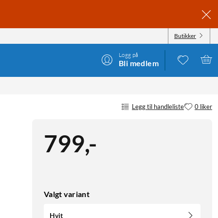
Butikker
Logg på
Bli medlem
Legg til handleliste
0 liker
799
,
-
Valgt variant
Hvit