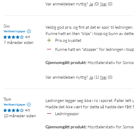
Var anmeldelsen nyttig?
Ja
(
0
)
Nei
(
0
)
Siw
Veldig god pris, og fint at det er spor til ledningen.

Verifisert kjøper
Kunne hatt en liten "klips" i topp og bunn av dette
4/5
Pris og kvalitet
7 måneder siden
Kunne hatt en "stopper" for ledningen i top
Gjennomgått produkt:
Høyttalerstativ for Sono
Var anmeldelsen nyttig?
Ja
(
1
)
Nei
(
0
)
Tom
Ledningen legger seg ikke i ro i sporet. Faller lett ut. 

Verifisert kjøper
4/5
Ledningsspor
10 måneder siden
Gjennomgått produkt:
Høyttalerstativ for Sonos