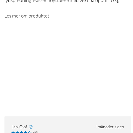
lydspredning. Passer høyttalere med vekt på opptil 10 kg.
Les mer om produktet
Jan-Olof
4 måneder siden
4/5