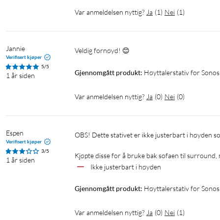
Var anmeldelsen nyttig?
Ja
(
1
)
Nei
(
1
)
Jannie
Veldig fornøyd! 😊
Verifisert kjøper
5/5
Gjennomgått produkt:
Høyttalerstativ for Sonos
1 år siden
Var anmeldelsen nyttig?
Ja
(
0
)
Nei
(
0
)
Espen
OBS! Dette stativet er ikke justerbart i høyden som det står i beskrivelsen.

Verifisert kjøper
3/5
Kjøpte disse for å bruke bak sofaen til surround, 
1 år siden
Ikke justerbart i høyden
Gjennomgått produkt:
Høyttalerstativ for Sonos
Var anmeldelsen nyttig?
Ja
(
0
)
Nei
(
1
)