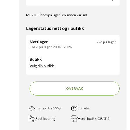
MERK. Finnes på lager i en annen variant.
Lagerstatus nett og i butikk
Nettlager
Ikke på lager
Forv. på lager 20.08.2026
Butikk
Velg din butikk
OVERVÅK
Fri frakt fra 599,-
Fri retur
Rask levering
Hent i butikk, GRATIS!