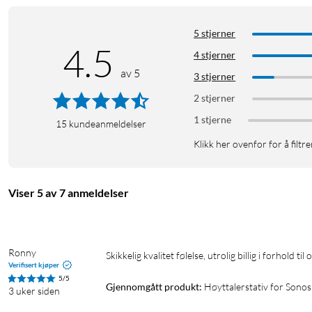
5 stjerner
4.5
4 stjerner
av 5
3 stjerner
2 stjerner
1 stjerne
15
kundeanmeldelser
Klikk her ovenfor for å filtre
Viser 5 av 7 anmeldelser
Ronny
Skikkelig kvalitet følelse, utrolig billig i forhold til o
Verifisert kjøper
5/5
Gjennomgått produkt:
Høyttalerstativ for Sonos
3 uker siden