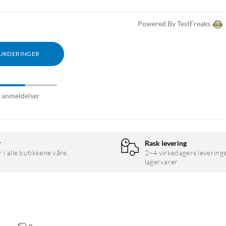
Powered By TestFreaks
VURDERINGER
7 anmeldelser
r
Rask levering
r i alle butikkene våre.
2–4 virkedagers leverings
lagervarer