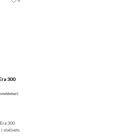
0
Era 300
nmeldelser)
 Era 300
i stativets