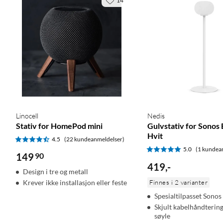
14
Linocell
Nedis
Stativ for HomePod mini
Gulvstativ for Sonos 
Hvit
4.5
(22 kundeanmeldelser)
5.0
(1 kundea
149
90
419
,
-
Design i tre og metall
Krever ikke installasjon eller feste
Finnes i 2 varianter
Spesialtilpasset Sonos
Skjult kabelhåndtering 
søyle