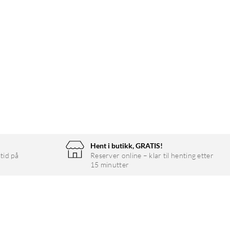
Hent i butikk, GRATIS!
tid på
Reserver online – klar til henting etter
15 minutter