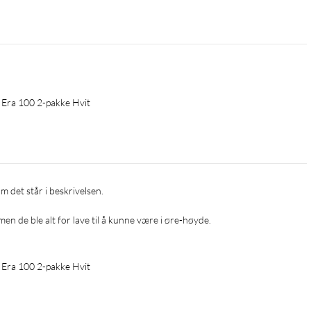
 Era 100 2-pakke Hvit
men de ble alt for lave til å kunne være i øre-høyde.
 Era 100 2-pakke Hvit