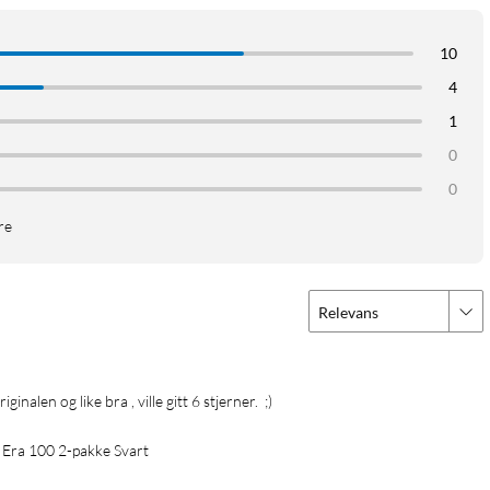
10
4
1
0
0
re
Relevans
riginalen og like bra , ville gitt 6 stjerner.  ;)
 Era 100 2-pakke Svart