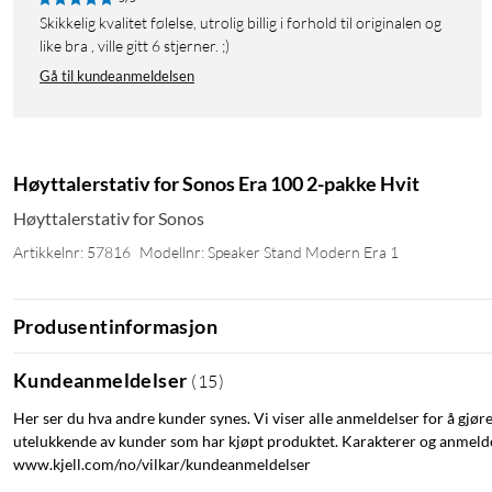
Skikkelig kvalitet følelse, utrolig billig i forhold til originalen og
like bra , ville gitt 6 stjerner. ;)
Gå til kundeanmeldelsen
Høyttalerstativ for Sonos Era 100 2-pakke Hvit
Høyttalerstativ for Sonos
Artikkelnr: 57816
Modellnr: Speaker Stand Modern Era 1
Produsentinformasjon
Kundeanmeldelser
(
15
)
Her ser du hva andre kunder synes. Vi viser alle anmeldelser for å gjør
utelukkende av kunder som har kjøpt produktet. Karakterer og anmeldel
www.kjell.com/no/vilkar/kundeanmeldelser