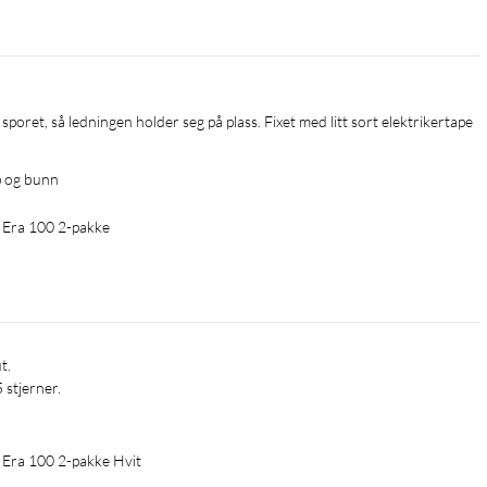
 sporet, så ledningen holder seg på plass. Fixet med litt sort elektrikertape
p og bunn
s Era 100 2-pakke
 Era 100 2-pakke Hvit