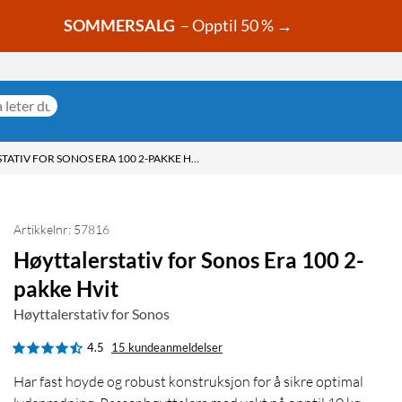
SOMMERSALG
– Opptil 50 % →
HØYTTALERSTATIV FOR SONOS ERA 100 2-PAKKE HVIT
Artikkelnr: 57816
Høyttalerstativ for Sonos Era 100 2-
pakke Hvit
Høyttalerstativ for Sonos
4.5
15 kundeanmeldelser
Har fast høyde og robust konstruksjon for å sikre optimal