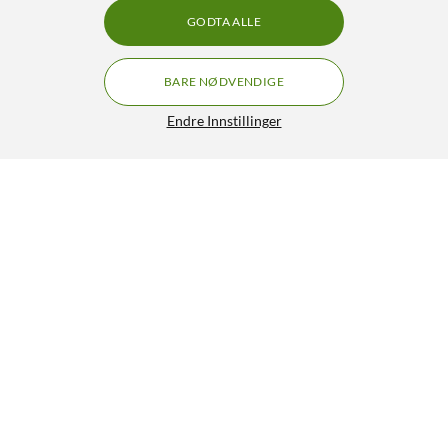
GODTA ALLE
BARE NØDVENDIGE
Endre Innstillinger
Nedis Veggfeste for Sonos Era 300-høyttaler Svart
189,-
HENT
LEGG I HANDLEKURV