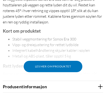
høyttaleren på veggen og rette lyden dit du vil. Festet kan
roteres 45° i hver retning og vippes opptil 18°, slik at du kan
justere lyden etter rommet. Kablene føres gjennom søylen for
en ren og ryddig installasjon.
Kort om produktet
Stabil veggmontering for Sonos Era 300
Vipp- og dreiejustering for rettet lydbilde
Integrert kabelhåndtering skjuler kabler i søylen
Metall og ABS-plast, tåler opptil 5 kg
Rett lyden dit du vil
LES MER OM PRODUKTET
Festet kan roteres 45° i hver retning og vippes fra 0° til 18°.
Det gjør det enkelt å plassere høyttaleren på veggen og
justere lydretningen etter rommets form og lytteposisjon.
Produsentinformasjon
Skap en ryddig veggmontering
Kablene føres gjennom festets søyle og holdes skjult.