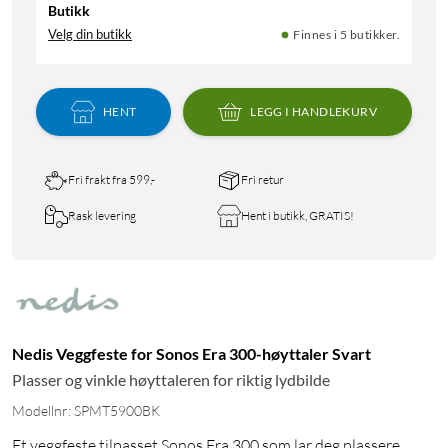
Butikk
Velg din butikk
Finnes i 5 butikker.
HENT
LEGG I HANDLEKURV
Fri frakt fra 599,-
Fri retur
Rask levering
Hent i butikk, GRATIS!
Nedis Veggfeste for Sonos Era 300-høyttaler Svart
Plasser og vinkle høyttaleren for riktig lydbilde
Modellnr: SPMT5900BK
Et veggfeste tilpasset Sonos Era 300 som lar deg plassere