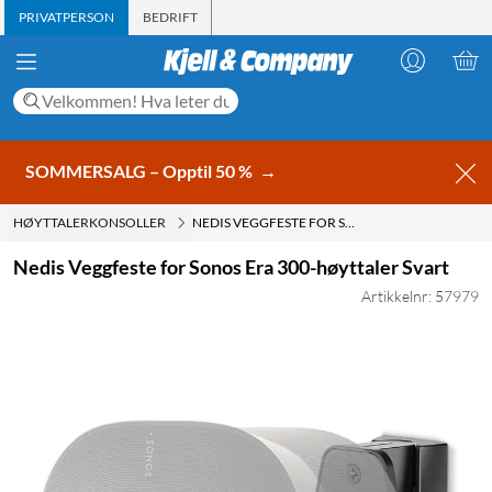
PRIVATPERSON
BEDRIFT
SOMMERSALG – Opptil 50 %
→
HØYTTALERKONSOLLER
NEDIS VEGGFESTE FOR SONOS ERA 300-HØYTTALER SVART
Nedis Veggfeste for Sonos Era 300-høyttaler Svart
Artikkelnr: 57979