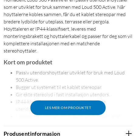
som er utviklet for bruk sammen med Loud 500 Active. Når
høyttalerne kobles sammen, får du et kablet stereopar med
bredere lydbilde for uteplass, terrasse eller pergola.
Høyttaleren er IP44-klassifisert, leveres med
monteringsbrakett og høyttalerkabel og passer for deg som vil
komplettere installasjonen med en matchende
stereohøyttaler.
Kort om produktet
Passiv utendørshøyttaler utviklet for bruk med Loud
500 Active.
Bygger ut systemet til et kablet stereopar.
Gir ekte stereolyd i fast installasjon utendørs.
IP44-klassifisert for montering i beskyttede
LES MER OM PRODUKTET
utendørsmiljøer.
Leveres med monteringsbrakett og høyttalerkabel.
Passer til uteplass, terrasse, pergola og lignende miljøer.
Produsentinformasjon