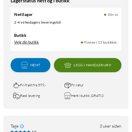
Lagerstatus nett og i butikk
Nettlager
50+ st
2-4 virkedagers leveringstid
Butikk
Velg din butikk
Finnes i 15 butikker.
HENT
LEGG I HANDLEKURV
Fri frakt fra 599,-
Fri retur
Rask levering
Hent i butikk, GRATIS!
Tage
3 uker siden
5/5