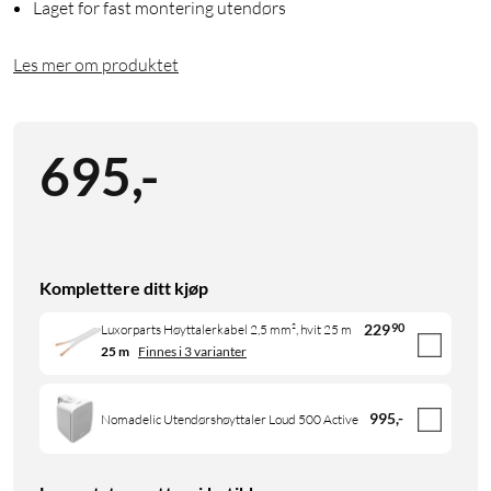
Laget for fast montering utendørs
Les mer om produktet
695
,
-
Komplettere ditt kjøp
229
90
Luxorparts Høyttalerkabel 2,5 mm², hvit 25 m
25 m
Finnes i 3 varianter
995
,
-
Nomadelic Utendørshøyttaler Loud 500 Active