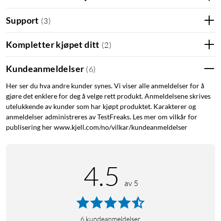
Bygg ut til et stereopar
Loud 500 Passive er utviklet som et supplement til Loud 500
Support
(
3
)
Active. Når høyttalerne kobles sammen, får du et kablet
stereopar med venstre og høyre kanal, noe som gir et bredere
Kompletter kjøpet ditt
(
2
)
og mer omsluttende lydbilde enn med én enkelt høyttaler. Det
gjør den til et godt valg når du vil bygge en fast lydløsning for
Kundeanmeldelser
(
6
)
uteplassen med tydelig stereofølelse.
Her ser du hva andre kunder synes. Vi viser alle anmeldelser for å
gjøre det enklere for deg å velge rett produkt. Anmeldelsene skrives
Tilpasset for fast installasjon utendørs
utelukkende av kunder som har kjøpt produktet. Karakterer og
anmeldelser administreres av TestFreaks. Les mer om vilkår for
Høyttaleren er laget for fast montering og leveres med
publisering her www.kjell.com/no/vilkar/kundeanmeldelser
monteringsbrakett, festeskruer og høyttalerkabel.
Kapslingsklasse IP44 gjør den egnet for montering i
beskyttede utendørsmiljøer, for eksempel under et takutstikk,
4.5
i en pergola eller på andre steder der høyttaleren ikke utsettes
direkte for regn og hardt vær. Braketten gjør det også mulig å
av 5
vinkle høyttaleren mot lytteområdet.
Utviklet for Loud 500 Active
6
kundeanmeldelser