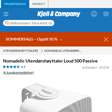
PRIVATPERSON
BEDRIFT
SOMMERSALG – Opptil 50 %
→
UTENDØRSHØYTTALERE
NOMADELIC UTENDØRSHØYTTALER LOUD 500 PASSIVE
Nomadelic Utendørshøyttaler Loud 500 Passive
4.5
Artikkelnr: 88298
(6 kundeanmeldelser)