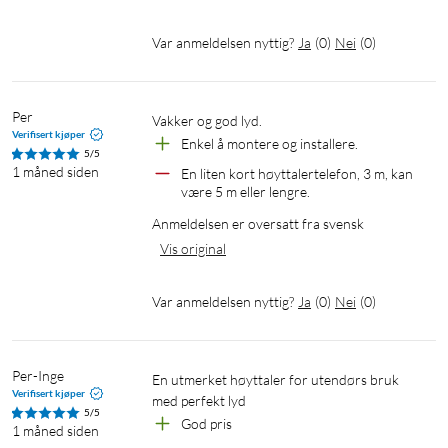
Høyttalerimpedans: Diskantelement 6 Ω, basselement 4 Ω
Frekvensområde: 55 Hz - 20 kHz
Var anmeldelsen nyttig?
Ja
(
0
)
Nei
(
0
)
Følsomhet: 84 desibel ved 1 watt, målt på 1 meters avstand
Vannbestandighet: IP44 Driftstemperatur: -10 °C til 45 °C
Oppbevaringstemperatur: -20 °C til 60 °C
Per
Vakker og god lyd.
Mål (B x D x H): 170 x 140 x 246 millimeter
Verifisert kjøper
Enkel å montere og installere.
Vekt (uten brakett): 2,1 kg
5/5
1 måned siden
En liten kort høyttalertelefon, 3 m, kan 
være 5 m eller lengre.
I pakken
Anmeldelsen er oversatt fra svensk
1 x passiv høyttaler
Vis original
1 x monteringsbrakett
2 x festeskruer
1 x lydkabel (3 meter)
Var anmeldelsen nyttig?
Ja
(
0
)
Nei
(
0
)
2 x monteringsskruer
Hurtigstartguide
Per-Inge
En utmerket høyttaler for utendørs bruk 
Verifisert kjøper
med perfekt lyd
5/5
God pris
1 måned siden