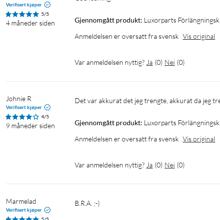
Verifisert kjøper
5/5
Gjennomgått produkt:
Luxorparts Förlängnings
4 måneder siden
Anmeldelsen er oversatt fra svensk
Vis original
Var anmeldelsen nyttig?
Ja
(
0
)
Nei
(
0
)
Johnie R
Det var akkurat det jeg trengte, akkurat da jeg t
Verifisert kjøper
4/5
Gjennomgått produkt:
Luxorparts Förlängnings
9 måneder siden
Anmeldelsen er oversatt fra svensk
Vis original
Var anmeldelsen nyttig?
Ja
(
0
)
Nei
(
0
)
Marmelad
B.R.A. ;-)
Verifisert kjøper
5/5