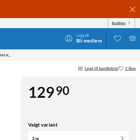
Butikker
Logg på
Bli medlem
LUXORPARTS FORLENGELSESKABEL MED 3,5 MM-KONTAKT 3 M
Legg til handleliste
2 liker
90
129
Valgt variant
3 m