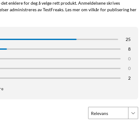
e det enklere for deg å velge rett produkt. Anmeldelsene skrives
ser administreres av TestFreaks. Les mer om vilkår for publisering her
25
8
0
0
2
re
Relevans