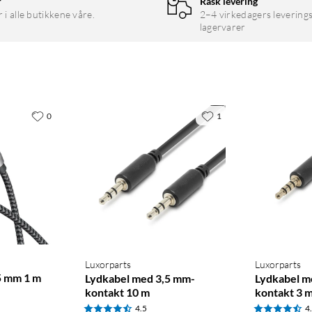
r
Rask levering
r i alle butikkene våre.
2–4 virkedagers leverings
lagervarer
0
1
Luxorparts
Luxorparts
5 mm 1 m
Lydkabel med 3,5 mm-
Lydkabel m
kontakt 10 m
kontakt 3 
4.5
4