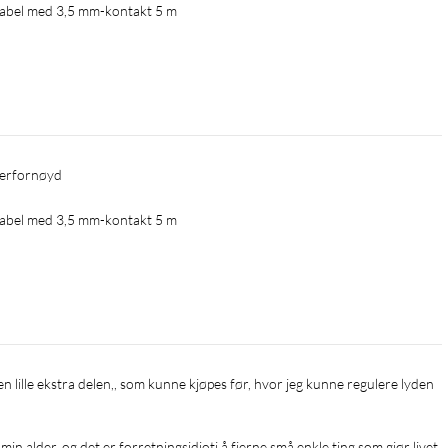
kabel med 3,5 mm-kontakt 5 m
uperfornøyd
kabel med 3,5 mm-kontakt 5 m
in alder, og det er forretningsidioti å fjerne små enkle ting som gjør livet 