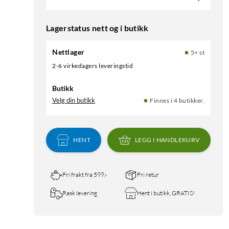
Lagerstatus nett og i butikk
Nettlager
5+ st
2-6 virkedagers leveringstid
Butikk
Velg din butikk
Finnes i 4 butikker.
HENT
LEGG I HANDLEKURV
Fri frakt fra 599,-
Fri retur
Rask levering
Hent i butikk, GRATIS!