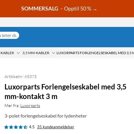
SOMMERSALG
– Opptil 50 % →
-KABLER
3,5 MM-KABLER
Artikkelnr: 65373
Luxorparts Forlengelseskabel med 3,5
mm-kontakt 3 m
Mer fra:
Luxorparts
3-polet forlengelseskabel for lydenheter
4.5
35 kundeanmeldelser