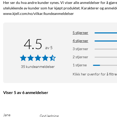
Her ser du hva andre kunder synes. Vi viser alle anmeldelser for å gjør
utelukkende av kunder som har kjøpt produktet. Karakterer og anmeldel
www.kjell.com/no/vilkar/kundeanmeldelser
5 stjerner
4.5
4 stjerner
av 5
3 stjerner
2 stjerner
1 stjerne
35
kundeanmeldelser
Klikk her ovenfor for å filtre
Viser 5 av 6 anmeldelser
Jane
God ledning