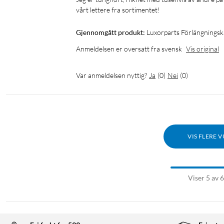
vårt lettere fra sortimentet!
Gjennomgått produkt:
Luxorparts Förlängnings
Anmeldelsen er oversatt fra svensk
Vis original
Var anmeldelsen nyttig?
Ja
(
0
)
Nei
(
0
)
VIS FLERE 
Viser 5 av 