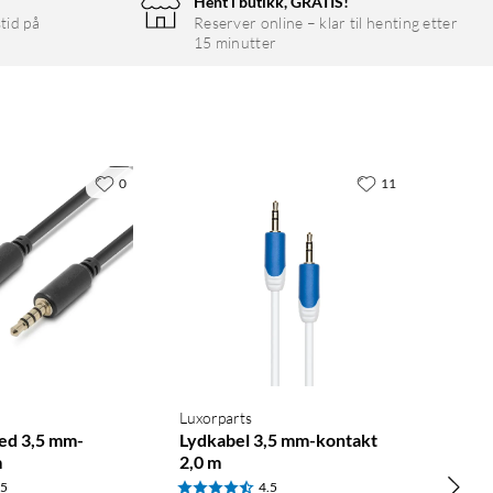
Hent i butikk, GRATIS!
tid på
Reserver online – klar til henting etter
15 minutter
0
11
Luxorparts
ed 3,5 mm-
Lydkabel 3,5 mm-kontakt
m
2,0 m
.5
4.5