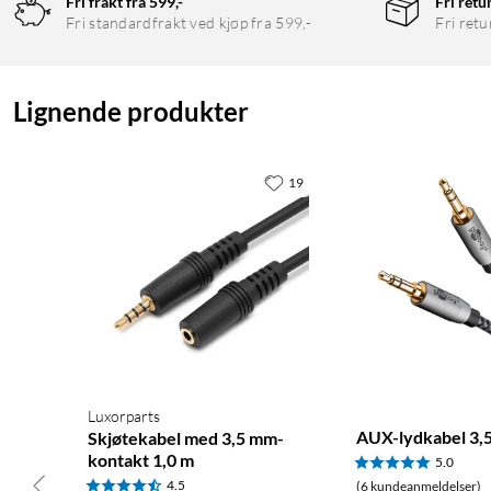
Fri frakt fra 599,-
Fri retu
Fri standardfrakt ved kjøp fra 599,-
Fri retu
Lignende produkter
19
Luxorparts
AUX-lydkabel 3,
Skjøtekabel med 3,5 mm-
kontakt 1,0 m
5.0
4.5
(6 kundeanmeldelser)