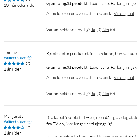
Gjennomgått produkt:
Luxorparts Förlängnings
10 måneder siden
Anmeldelsen er oversatt fra svensk
Vis original
Var anmeldelsen nyttig?
Ja
(
0
)
Nei
(
0
)
Tommy
Kjøpte dette produktet for min kone, hun var s
Verifisert kjøper
5/5
Gjennomgått produkt:
Luxorparts Förlängnings
1 år siden
Anmeldelsen er oversatt fra svensk
Vis original
Var anmeldelsen nyttig?
Ja
(
0
)
Nei
(
0
)
Margareta
Bra kabel å koble til TV-en, men dårlig av deg at den lille ekstra delen,, som kunne kjøpes før, hvor jeg kunne regulere lyden 
Verifisert kjøper
fra TV-en, ikke lenger er tilgjengelig!

4/5
1 år siden
Jeg er tunghørt, i likhet med tusenvis av andre på m