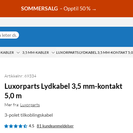
SOMMERSALG
– Opptil 50 % →
-KABLER
3,5 MM-KABLER
LUXORPARTS LYDKABEL 3,5 MM-KONTAKT 5,0
Artikkelnr: 69334
Luxorparts Lydkabel 3,5 mm-kontakt
5,0 m
Mer fra:
Luxorparts
3-polet tilkoblingskabel
4.5
81 kundeanmeldelser