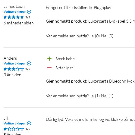
James Leon
Fungerer tilfredsstillende. Plugnplay
Verifisert kjøper
5/5
Gjennomgått produkt:
Luxorparts Lydkabel 3,5
6 måneder siden
Var anmeldelsen nyttig?
Ja
(
0
)
Nei
(
0
)
Anders
Sterk kabel
Verifisert kjøper
Sitter løst.
3/5
3 år siden
Gjennomgått produkt:
Luxorparts Blueconn lydk
Var anmeldelsen nyttig?
Ja
(
1
)
Nei
(
1
)
Jill
Dårlig lyd. Vekslet mellom hø. og ve. klokke på ho
Verifisert kjøper
1/5
5 år siden