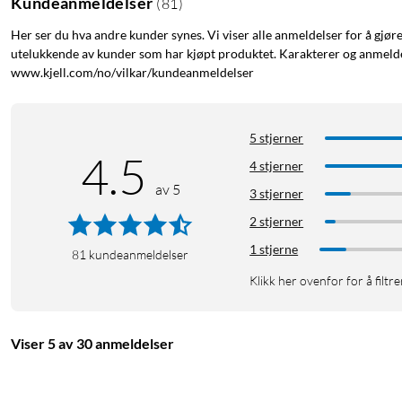
Kundeanmeldelser
(
81
)
Her ser du hva andre kunder synes. Vi viser alle anmeldelser for å gjør
utelukkende av kunder som har kjøpt produktet. Karakterer og anmeldel
www.kjell.com/no/vilkar/kundeanmeldelser
5 stjerner
4.5
4 stjerner
av 5
3 stjerner
2 stjerner
1 stjerne
81
kundeanmeldelser
Klikk her ovenfor for å filtre
Viser 5 av 30 anmeldelser