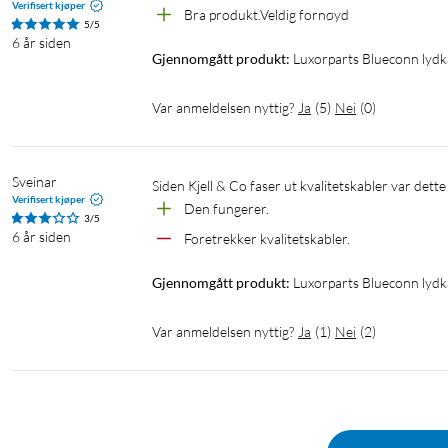
Verifisert kjøper
Bra produkt.Veldig fornøyd
5/5
6 år siden
Gjennomgått produkt:
Luxorparts Blueconn lydk
Var anmeldelsen nyttig?
Ja
(
5
)
Nei
(
0
)
Sveinar
Siden Kjell & Co faser ut kvalitetskabler var dette
Verifisert kjøper
Den fungerer.
3/5
6 år siden
Foretrekker kvalitetskabler.
Gjennomgått produkt:
Luxorparts Blueconn lydk
Var anmeldelsen nyttig?
Ja
(
1
)
Nei
(
2
)