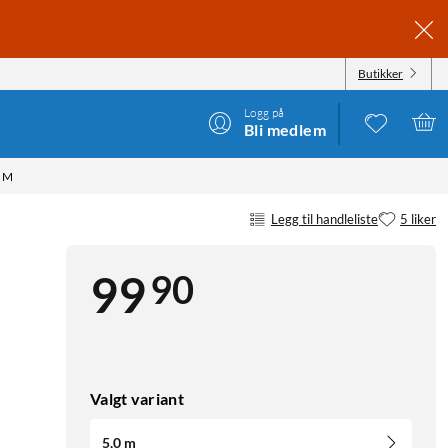
Butikker
Logg på
Bli medlem
 M
Legg til handleliste
5 liker
90
99
Valgt variant
5,0 m