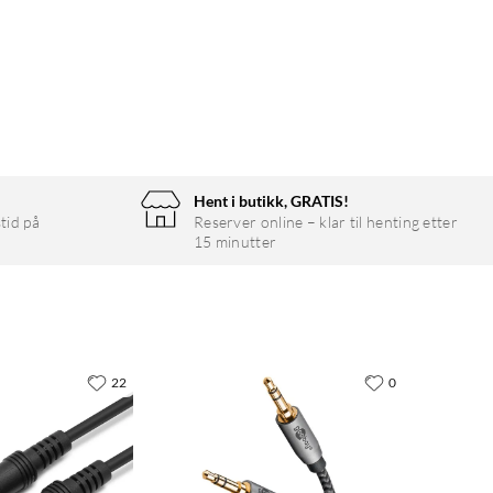
Hent i butikk, GRATIS!
tid på
Reserver online – klar til henting etter
15 minutter
22
0