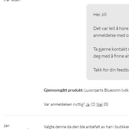
Hei Jill

Det var leit å høre
anmeldelse med oss 
Ta gjerne kontakt 
deg med å finne al
Takk for din feedb
Gjennomgått produkt:
Luxorparts Blueconn lydk
Var anmeldelsen nyttig?
Ja
(
2
)
Nei
(
0
)
Jan
Valgte denne da den ble anbefalt av han i butikke