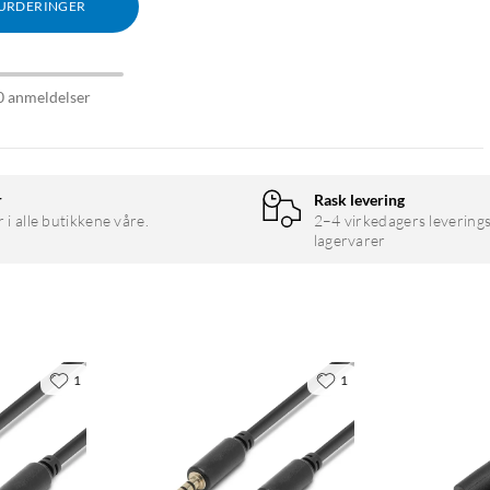
VURDERINGER
0 anmeldelser
r
Rask levering
r i alle butikkene våre.
2–4 virkedagers leverings
lagervarer
1
1