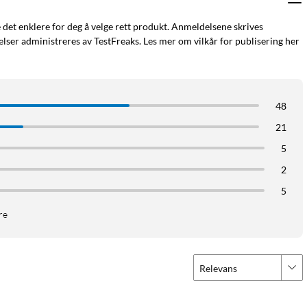
e det enklere for deg å velge rett produkt. Anmeldelsene skrives
ser administreres av TestFreaks. Les mer om vilkår for publisering her
48
21
5
2
5
re
Relevans