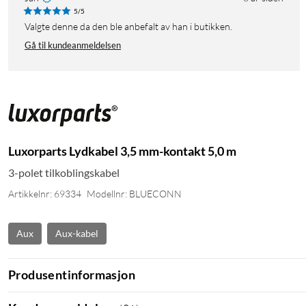
5/5
Valgte denne da den ble anbefalt av han i butikken.
Gå til kundeanmeldelsen
Luxorparts Lydkabel 3,5 mm-kontakt 5,0 m
3-polet tilkoblingskabel
Artikkelnr: 69334
Modellnr: BLUECONN
Aux
Aux-kabel
Produsentinformasjon