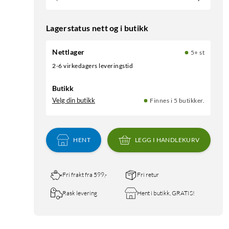
Lagerstatus nett og i butikk
Nettlager
5+ st
2-6 virkedagers leveringstid
Butikk
Velg din butikk
Finnes i 5 butikker.
HENT
LEGG I HANDLEKURV
Fri frakt fra 599,-
Fri retur
Rask levering
Hent i butikk, GRATIS!