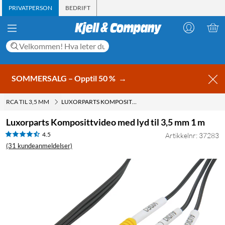
PRIVATPERSON
BEDRIFT
SOMMERSALG – Opptil 50 %
→
RCA TIL 3,5 MM
LUXORPARTS KOMPOSITTVIDEO MED LYD TIL 3,5 MM 1 M
Luxorparts Komposittvideo med lyd til 3,5 mm 1 m
4.5
Artikkelnr: 37283
(31 kundeanmeldelser)