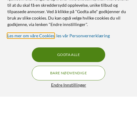
til at du skal få en skreddersydd opplevelse, unike tilbud og
tilpassede annonser. Ved å klikke på "Godta alle" godkjenner du
bruk av slike cookies. Du kan også velge hvilke cookies du vil
godkjenne, via lenken "Endre innstillinger".
Les mer om våre Cookies
,
les vår Personvernerklæring
GODTA ALLE
BARE NØDVENDIGE
Endre Innstillinger
Luxorparts Komposittvideo med lyd til 3,5 mm 1 m
169,90
4.5/5
HENT
LEGG I HANDLEKURV