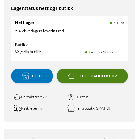
Lagerstatus nett og i butikk
Nettlager
50+ st
2-4 virkedagers leveringstid
Butikk
Velg din butikk
Finnes i 28 butikker.
HENT
LEGG I HANDLEKURV
Fri frakt fra 599,-
Fri retur
Rask levering
Hent i butikk, GRATIS!