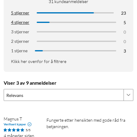
31
kundeanmeldelser
5 stjerner
23
4 stjerner
5
3 stjerner
0
2 stjerner
0
1 stjerne
3
Klikk her ovenfor for å filtrere
Viser 3 av 9 anmeldelser
Relevans
Magnus T
Fungerte etter hensikten med gode råd fra 
Verifisert kjøper
betjeningen.
5/5
4 måneder siden