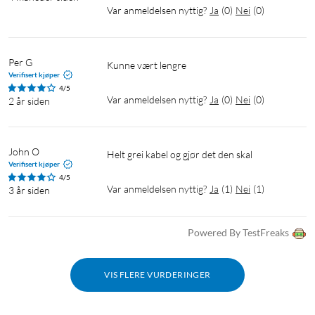
Var anmeldelsen nyttig?
Ja
(
0
)
Nei
(
0
)
Per G
Kunne vært lengre
Verifisert kjøper
4/5
Var anmeldelsen nyttig?
Ja
(
0
)
Nei
(
0
)
2 år siden
John O
Helt grei kabel og gjør det den skal
Verifisert kjøper
4/5
Var anmeldelsen nyttig?
Ja
(
1
)
Nei
(
1
)
3 år siden
Powered By TestFreaks
VIS FLERE VURDERINGER