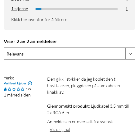
1 stjerne
1
Klikk her ovenfor for å filtrere
Viser 2 av 2 anmeldelser
Relevans
Yerko
Den gikk i stykker da jeg koblet den til 
Verifisert kjøper
høyttaleren, pluggdelen på aux-kabelen 
1/5
knakk av.
1 måned siden
Gjennomgått produkt:
Ljudkabel 3,5 mm till 
2x RCA 5 m
Anmeldelsen er oversatt fra svensk
Vis original