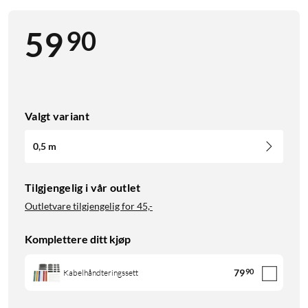
90
59
Valgt variant
0,5 m
Tilgjengelig i vår outlet
Outletvare tilgjengelig for
45,-
Komplettere ditt kjøp
79
90
Kabelhåndteringssett