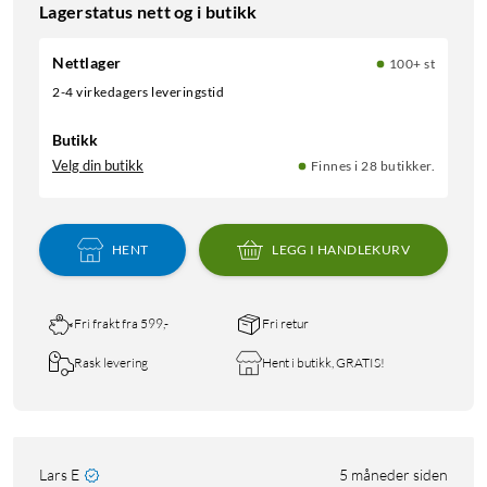
Lagerstatus nett og i butikk
Nettlager
100+ st
2-4 virkedagers leveringstid
Butikk
Velg din butikk
Finnes i 28 butikker.
HENT
LEGG I HANDLEKURV
Fri frakt fra 599,-
Fri retur
Rask levering
Hent i butikk, GRATIS!
Lars E
5 måneder siden