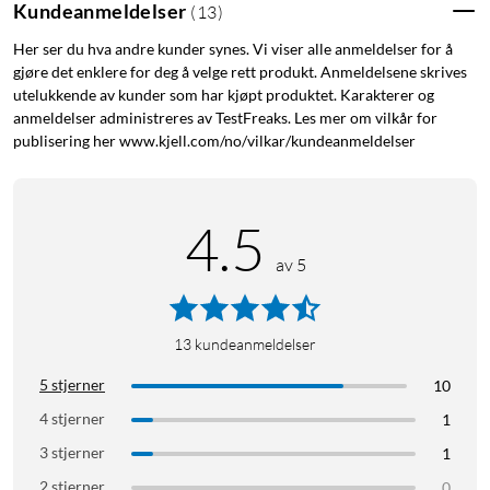
Kundeanmeldelser
(
13
)
Her ser du hva andre kunder synes. Vi viser alle anmeldelser for å
gjøre det enklere for deg å velge rett produkt. Anmeldelsene skrives
utelukkende av kunder som har kjøpt produktet. Karakterer og
anmeldelser administreres av TestFreaks. Les mer om vilkår for
publisering her www.kjell.com/no/vilkar/kundeanmeldelser
4.5
av 5
13
kundeanmeldelser
5 stjerner
10
4 stjerner
1
3 stjerner
1
2 stjerner
0