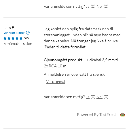
Var anmeldelsen nyttig?
Ja
(
0
)
Nei
(
0
)
Lars E
Jeg koblet den nylig fra datamaskinen til 
Verifisert kjøper
stereoanlegget. Lyden blir så mye bedre med 
5/5
denne kabelen. Nå trenger jeg ikke å bruke 
5 måneder siden
iPaden til dette formålet.
Gjennomgått produkt:
Ljudkabel 3,5 mm till 
2x RCA 10 m
Anmeldelsen er oversatt fra svensk
Vis original
Var anmeldelsen nyttig?
Ja
(
0
)
Nei
(
0
)
Powered By TestFreaks