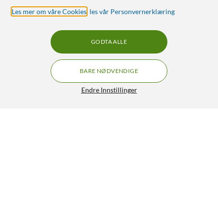
Les mer om våre Cookies
,
les vår Personvernerklæring
GODTA ALLE
BARE NØDVENDIGE
Endre Innstillinger
Lydkabel 3,5 mm til 2x RCA 0,5 m
59,90
4.5/5
HENT
LEGG I HANDLEKURV