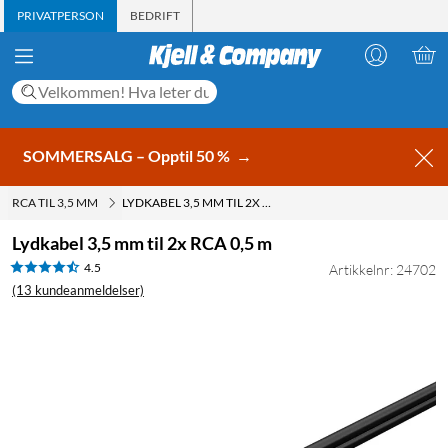
PRIVATPERSON
BEDRIFT
SOMMERSALG – Opptil 50 %
→
RCA TIL 3,5 MM
LYDKABEL 3,5 MM TIL 2X RCA 0,5 M
Lydkabel 3,5 mm til 2x RCA 0,5 m
4.5
Artikkelnr: 24702
(13 kundeanmeldelser)