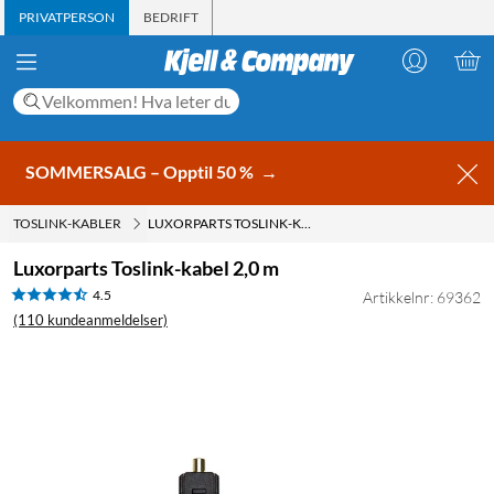
PRIVATPERSON
BEDRIFT
SOMMERSALG – Opptil 50 %
→
TOSLINK-KABLER
LUXORPARTS TOSLINK-KABEL 2,0 M
Luxorparts Toslink-kabel 2,0 m
4.5
Artikkelnr: 69362
(110 kundeanmeldelser)