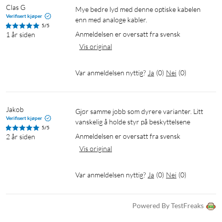
Clas G
Mye bedre lyd med denne optiske kabelen 
Verifisert kjøper
enn med analoge kabler.
5/5
Anmeldelsen er oversatt fra svensk
1 år siden
Vis original
Var anmeldelsen nyttig?
Ja
(
0
)
Nei
(
0
)
Jakob
Gjør samme jobb som dyrere varianter. Litt 
Verifisert kjøper
vanskelig å holde styr på beskyttelsene
5/5
Anmeldelsen er oversatt fra svensk
2 år siden
Vis original
Var anmeldelsen nyttig?
Ja
(
0
)
Nei
(
0
)
Powered By TestFreaks