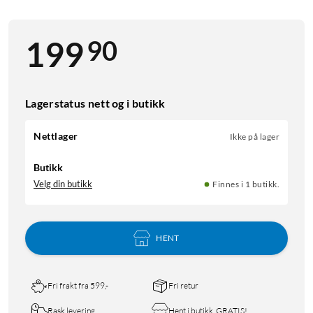
90
199
Lagerstatus nett og i butikk
Nettlager
Ikke på lager
Butikk
Velg din butikk
Finnes i 1 butikk.
HENT
Fri frakt fra 599,-
Fri retur
Rask levering
Hent i butikk, GRATIS!