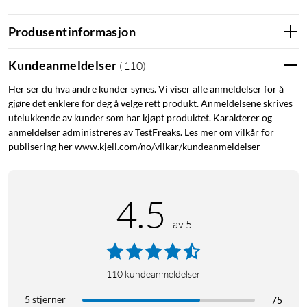
de fleste situasjoner. Dette gjelder uansett om det handler om
TV, datamaskin eller Hi-Fi-utstyr. Blue Conn – pure signal
Produsentinformasjon
excellence!
Kundeanmeldelser
(
110
)
SPDIF
Optisk lydkabel
Her ser du hva andre kunder synes. Vi viser alle anmeldelser for å
gjøre det enklere for deg å velge rett produkt. Anmeldelsene skrives
utelukkende av kunder som har kjøpt produktet. Karakterer og
anmeldelser administreres av TestFreaks. Les mer om vilkår for
publisering her www.kjell.com/no/vilkar/kundeanmeldelser
4.5
av 5
110
kundeanmeldelser
5 stjerner
75