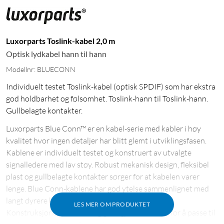
Luxorparts Toslink-kabel 2,0 m
Optisk lydkabel hann til hann
Modellnr: BLUECONN
Individuelt testet Toslink-kabel (optisk SPDIF) som har ekstra
god holdbarhet og følsomhet. Toslink-hann til Toslink-hann.
Gullbelagte kontakter.
Luxorparts Blue Conn™ er en kabel-serie med kabler i høy
kvalitet hvor ingen detaljer har blitt glemt i utviklingsfasen.
Kablene er individuelt testet og konstruert av utvalgte
signalledere med lav støy. Robust mekanisk design, fleksibel
plast og gullbelagte kontakter sørger for at kabelen varer
lenge. Blue Conn-kablene har god ytelse sammenlignet med
langt dyrere kabelprodusenters High-End-kabler.
LES MER OM PRODUKTET
Konstruksjonen er smart og godt gjennomtenkt for å passe til