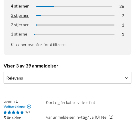
4 stjerner
26
3 stjerner
7
2 stjerner
1
1 stjerne
1
Klikk her ovenfor for å filtrere
Viser 3 av 39 anmeldelser
Relevans
Svenn E
Kort og fin kabel, virker fint.
Verifisert kjøper
5/5
Var anmeldelsen nyttig?
Ja
(
0
)
Nei
(
2
)
5 år siden