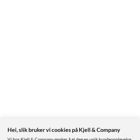
Hei, slik bruker vi cookies på Kjell & Company
Vi hos Kjell & Company ønsker å gi deg en unik kundeopplevelse,