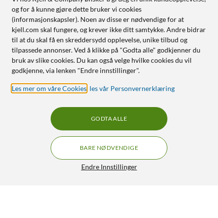
og for å kunne gjøre dette bruker vi cookies
(informasjonskapsler). Noen av disse er nødvendige for at
kjell.com skal fungere, og krever ikke ditt samtykke. Andre bidrar
til at du skal få en skreddersydd opplevelse, unike tilbud og
tilpassede annonser. Ved å klikke på "Godta alle" godkjenner du
bruk av slike cookies. Du kan også velge hvilke cookies du vil
godkjenne, via lenken "Endre innstillinger".
Les mer om våre Cookies
,
les vår Personvernerklæring
GODTA ALLE
BARE NØDVENDIGE
Endre Innstillinger
Luxorparts Toslink-kabel 2,0 m
199,90
4.5/5