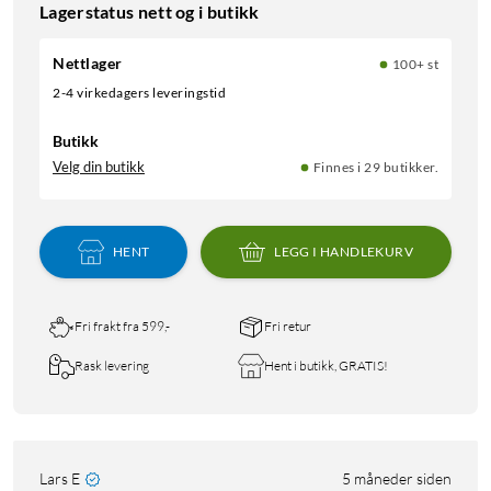
Lagerstatus nett og i butikk
Nettlager
100+ st
2-4 virkedagers leveringstid
Butikk
Velg din butikk
Finnes i 29 butikker.
HENT
LEGG I HANDLEKURV
Fri frakt fra 599,-
Fri retur
Rask levering
Hent i butikk, GRATIS!
Lars E
5 måneder siden