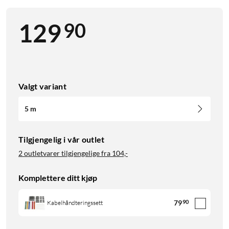
90
129
Valgt variant
5 m
Tilgjengelig i vår outlet
2 outletvarer tilgjengelige fra
104,-
Komplettere ditt kjøp
79
90
Kabelhåndteringssett