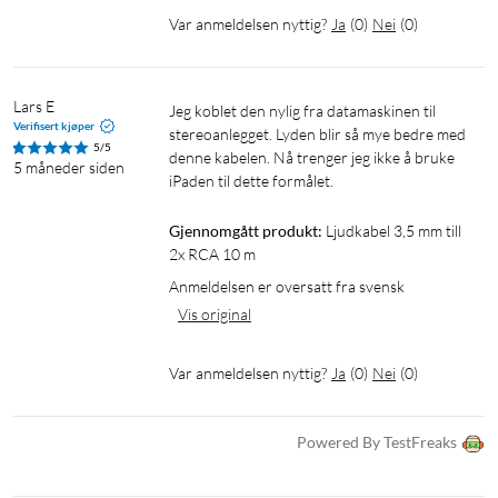
Var anmeldelsen nyttig?
Ja
(
0
)
Nei
(
0
)
Lars E
Jeg koblet den nylig fra datamaskinen til 
Verifisert kjøper
stereoanlegget. Lyden blir så mye bedre med 
5/5
denne kabelen. Nå trenger jeg ikke å bruke 
5 måneder siden
iPaden til dette formålet.
Gjennomgått produkt:
Ljudkabel 3,5 mm till 
2x RCA 10 m
Anmeldelsen er oversatt fra svensk
Vis original
Var anmeldelsen nyttig?
Ja
(
0
)
Nei
(
0
)
Powered By TestFreaks