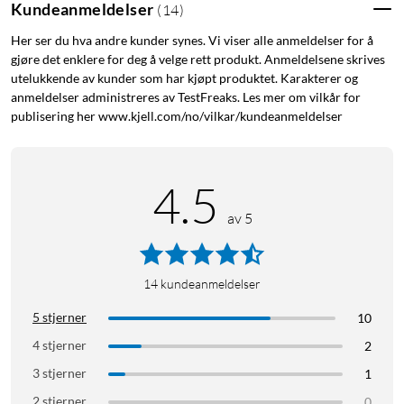
Kundeanmeldelser
(
14
)
Her ser du hva andre kunder synes. Vi viser alle anmeldelser for å
gjøre det enklere for deg å velge rett produkt. Anmeldelsene skrives
utelukkende av kunder som har kjøpt produktet. Karakterer og
anmeldelser administreres av TestFreaks. Les mer om vilkår for
publisering her www.kjell.com/no/vilkar/kundeanmeldelser
4.5
av 5
14
kundeanmeldelser
5 stjerner
10
4 stjerner
2
3 stjerner
1
2 stjerner
0