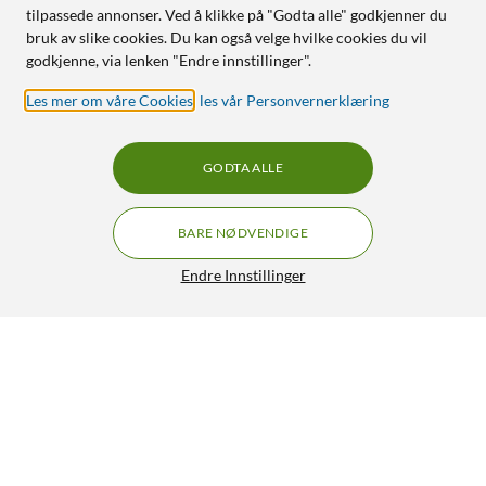
tilpassede annonser. Ved å klikke på "Godta alle" godkjenner du
bruk av slike cookies. Du kan også velge hvilke cookies du vil
godkjenne, via lenken "Endre innstillinger".
Les mer om våre Cookies
,
les vår Personvernerklæring
GODTA ALLE
BARE NØDVENDIGE
Endre Innstillinger
Lydkabel 3,5 mm til 2x RCA 5 m
129,90
4.5/5
HENT
LEGG I HANDLEKURV