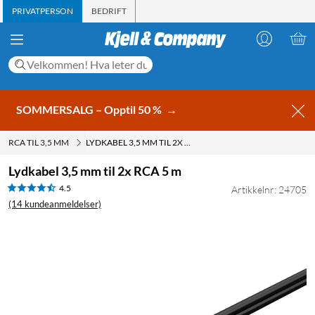
PRIVATPERSON
BEDRIFT
SOMMERSALG – Opptil 50 %
→
RCA TIL 3,5 MM
LYDKABEL 3,5 MM TIL 2X RCA 5 M
Lydkabel 3,5 mm til 2x RCA 5 m
4.5
Artikkelnr: 24705
(14 kundeanmeldelser)