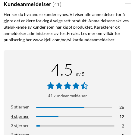
Kundeanmeldelser
(
41
)
Her ser du hva andre kunder synes. Vi viser alle anmeldelser for å
gjøre det enklere for deg å velge rett produkt. Anmeldelsene skrives
utelukkende av kunder som har kjøpt produktet. Karakterer og
anmeldelser administreres av TestFreaks. Les mer om vilkår for
publisering her www.kjell.com/no/vilkar/kundeanmeldelser
4.5
av 5
41
kundeanmeldelser
5 stjerner
26
4 stjerner
12
3 stjerner
2
2 stjerner