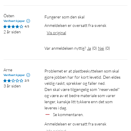
Östen
Fungerer som den skal
Verifisert kjøper
Anmeldelsen er oversatt fra svensk
4/5
2 år siden
Vis original
Var anmeldelsen nyttig?
Ja
(
0
)
Nei
(
0
)
Arne
Problemet er at plastbeskyttelsen som skal 
Verifisert kjøper
gjøre jobben har for kort levetid. Den eldes 
2/5
veldig raskt, sprekker og faller ned.

3 år siden
Den skal være tilgjengelig som "reservedel" 
og være av et bedre materiale som varer 
lenger, kanskje litt tykkere enn det som 
leveres i dag.
Se kommentaren.
Anmeldelsen er oversatt fra svensk