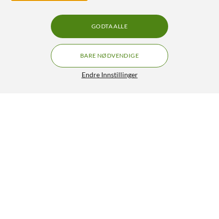
GODTA ALLE
BARE NØDVENDIGE
Endre Innstillinger
LNB-paraply
399,90
4.5/5
HENT
LEGG I HANDLEKURV