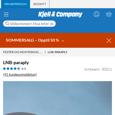
PRIVATPERSON
BEDRIFT
SOMMERSALG – Opptil 50 %
→
FESTER OG MONTERING FOR ANTENNE
LNB-PARAPLY
LNB-paraply
4.5
Artikkelnr: 30521
(41 kundeanmeldelser)