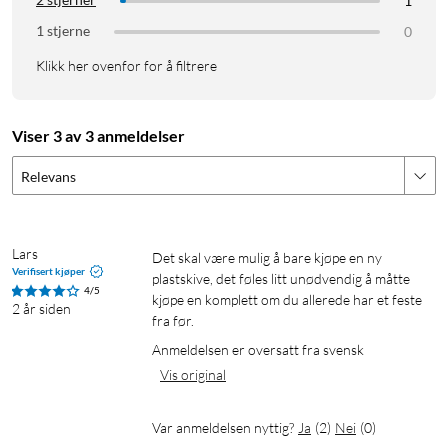
1
1 stjerne
0
Klikk her ovenfor for å filtrere
Viser 3 av 3 anmeldelser
Relevans
Lars
Det skal være mulig å bare kjøpe en ny 
Verifisert kjøper
plastskive, det føles litt unødvendig å måtte 
4/5
kjøpe en komplett om du allerede har et feste 
2 år siden
fra før.
Anmeldelsen er oversatt fra svensk
Vis original
Var anmeldelsen nyttig?
Ja
(
2
)
Nei
(
0
)