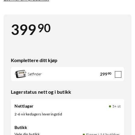
90
399
Komplettere ditt kjøp
299
90
Satfinder
Lagerstatus nett og i butikk
Nettlager
5+ st
2-6 virkedagers leveringstid
Butikk
Velg din butikk
Finnes i 14 butikker.