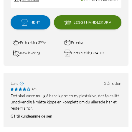
HENT
LEGG I HANDLEKURV
Fri frakt fra 599,-
Fri retur
Rask levering
Hent i butikk, GRATIS!
Lars
2 år siden
4/5
Det skal være mulig å bare kjøpe en ny plastskive, det føles litt
unødvendig å måtte kjøpe en komplett om du allerede har et
feste fra før.
Gå til kundeanmeldelsen