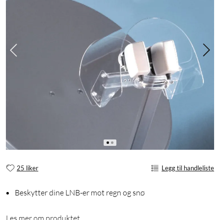
25 liker
Legg til handleliste
Beskytter dine LNB-er mot regn og snø
Les mer om produktet