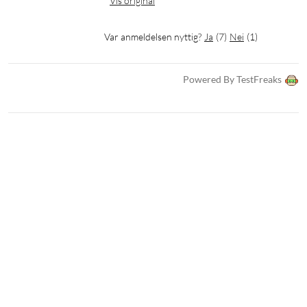
Vis original
Var anmeldelsen nyttig?
Ja
(
7
)
Nei
(
1
)
Powered By TestFreaks