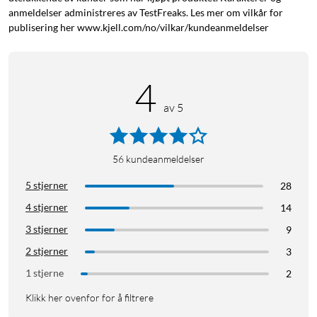
anmeldelser administreres av TestFreaks. Les mer om vilkår for
publisering her www.kjell.com/no/vilkar/kundeanmeldelser
4
av 5
56
kundeanmeldelser
5 stjerner
28
4 stjerner
14
3 stjerner
9
2 stjerner
3
1 stjerne
2
Klikk her ovenfor for å filtrere