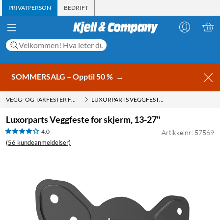
PRIVATPERSON
BEDRIFT
SOMMERSALG – Opptil 50 %
→
VEGG- OG TAKFESTER FOR TV
LUXORPARTS VEGGFESTE FOR SKJERM, 13-27"
Luxorparts Veggfeste for skjerm, 13-27"
4.0
Artikkelnr: 57569
(56 kundeanmeldelser)