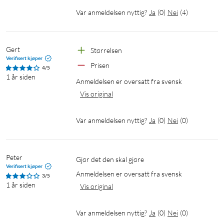
Var anmeldelsen nyttig?
Ja
(
0
)
Nei
(
4
)
Gert
Størrelsen
Verifisert kjøper
Prisen
4/5
1 år siden
Anmeldelsen er oversatt fra svensk
Vis original
Var anmeldelsen nyttig?
Ja
(
0
)
Nei
(
0
)
Peter
Gjør det den skal gjøre
Verifisert kjøper
Anmeldelsen er oversatt fra svensk
3/5
1 år siden
Vis original
Var anmeldelsen nyttig?
Ja
(
0
)
Nei
(
0
)