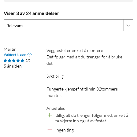
Viser 3 av 24 anmeldelser
Relevans
Martin
Veggfestet er enkelt å montere. 

Verifisert kjøper
Det følger med alt du trenger for å bruke 
5/5
det.

5 år siden
Sykt billig  

Fungerte kjempefint til min 32tommers 
monitor. 

Anbefales
Billig, alt du trenger følger med, enkelt å 
ta skjerm inn og ut av festet
Ingen ting 