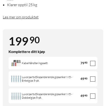
Klarer opptil 25 kg
Les mer om produktet
90
199
Komplettere ditt kjøp
79
90
Kabelhåndteringssett
Luxorparts Ekspanderende gipsanker M5 -
49
90
Enkelgips 5-pk.
Luxorparts Ekspanderende gipsanker M5 -
49
90
Dobbelgips 5-pk.